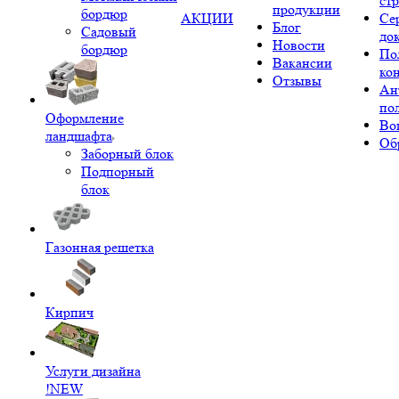
ст
продукции
бордюр
АКЦИИ
Се
Блог
Садовый
до
Новости
бордюр
По
Вакансии
ко
Отзывы
Ан
по
Оформление
Во
ландшафта
Об
Заборный блок
Подпорный
блок
Газонная решетка
Кирпич
Услуги дизайна
!NEW