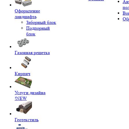
Ан
по
Оформление
Во
ландшафта
Об
Заборный блок
Подпорный
блок
Газонная решетка
Кирпич
Услуги дизайна
!NEW
Геотекстиль