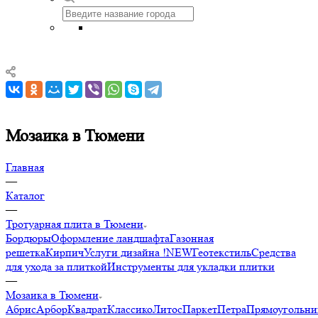
Мозаика в Тюмени
Главная
—
Каталог
—
Тротуарная плита в Тюмени
Бордюры
Оформление ландшафта
Газонная
решетка
Кирпич
Услуги дизайна !NEW
Геотекстиль
Средства
для ухода за плиткой
Инструменты для укладки плитки
—
Мозаика в Тюмени
Абрис
Арбор
Квадрат
Классико
Литос
Паркет
Петра
Прямоугольни