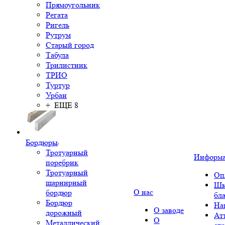
Прямоугольник
Регата
Ригель
Рутрум
Старый город
Табула
Трилистник
ТРИО
Туртур
Урбан
+ ЕЩЕ 8
Бордюры
Тротуарный
Информ
поребрик
Тротуарный
Оп
шарнирный
Шк
О нас
бордюр
бл
Бордюр
На
О заводе
дорожный
Ат
О
Металлический