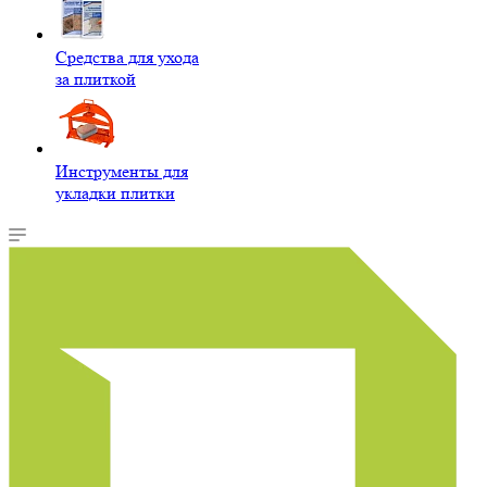
Средства для ухода
за плиткой
Инструменты для
укладки плитки