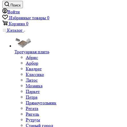
Поиск
Войти
Избранные товары
0
Корзина
0
Каталог
Тротуарная плита
Абрис
Арбор
Квадрат
Классико
Литос
Мозаика
Паркет
Петра
Прямоугольник
Регата
Ригель
Рутрум
Старый город