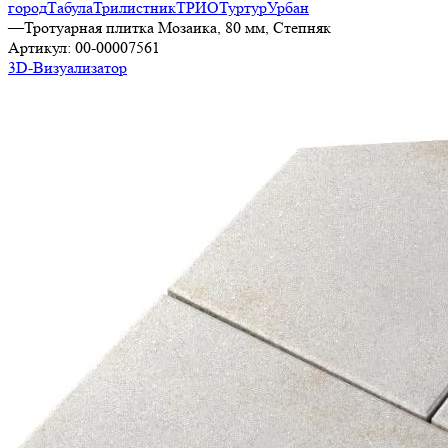
город
Табула
Трилистник
ТРИО
Туртур
Урбан
—
Тротуарная плитка Мозаика, 80 мм, Степняк
Артикул:
00-00007561
3D-Визуализатор