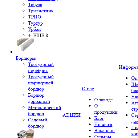
Табула
Трилистник
ТРИО
Туртур
Урбан
+ ЕЩЕ 8
Бордюры
Тротуарный
Информ
поребрик
Тротуарный
Оп
шарнирный
Шк
О нас
бордюр
бл
Бордюр
На
О заводе
дорожный
Ат
О
Металлический
ст
продукции
бордюр
АКЦИИ
Се
Блог
Садовый
до
Новости
бордюр
По
Вакансии
ко
Отзывы