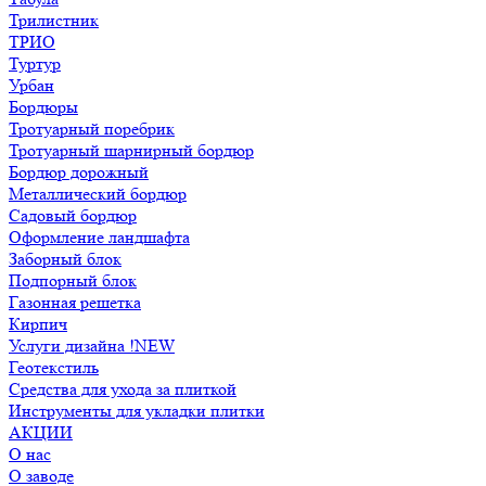
Трилистник
ТРИО
Туртур
Урбан
Бордюры
Тротуарный поребрик
Тротуарный шарнирный бордюр
Бордюр дорожный
Металлический бордюр
Садовый бордюр
Оформление ландшафта
Заборный блок
Подпорный блок
Газонная решетка
Кирпич
Услуги дизайна !NEW
Геотекстиль
Средства для ухода за плиткой
Инструменты для укладки плитки
АКЦИИ
О нас
О заводе