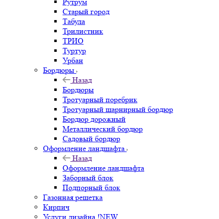
Рутрум
Старый город
Табула
Трилистник
ТРИО
Туртур
Урбан
Бордюры
Назад
Бордюры
Тротуарный поребрик
Тротуарный шарнирный бордюр
Бордюр дорожный
Металлический бордюр
Садовый бордюр
Оформление ландшафта
Назад
Оформление ландшафта
Заборный блок
Подпорный блок
Газонная решетка
Кирпич
Услуги дизайна !NEW