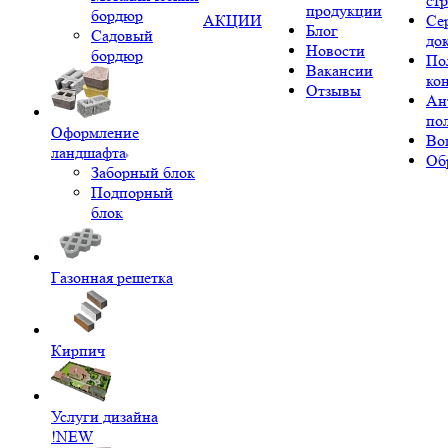
ст
продукции
бордюр
АКЦИИ
Се
Блог
Садовый
до
Новости
бордюр
По
Вакансии
ко
Отзывы
Ан
по
Оформление
Во
ландшафта
Об
Заборный блок
Подпорный
блок
Газонная решетка
Кирпич
Услуги дизайна
!NEW