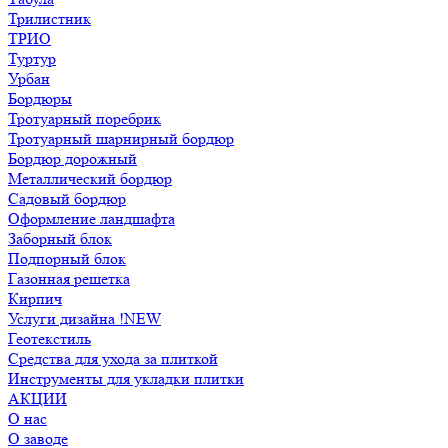
Трилистник
ТРИО
Туртур
Урбан
Бордюры
Тротуарный поребрик
Тротуарный шарнирный бордюр
Бордюр дорожный
Металлический бордюр
Садовый бордюр
Оформление ландшафта
Заборный блок
Подпорный блок
Газонная решетка
Кирпич
Услуги дизайна !NEW
Геотекстиль
Средства для ухода за плиткой
Инструменты для укладки плитки
АКЦИИ
О нас
О заводе