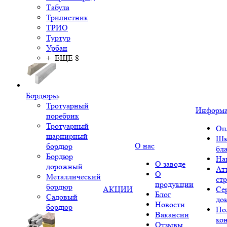
Табула
Трилистник
ТРИО
Туртур
Урбан
+ ЕЩЕ 8
Бордюры
Тротуарный
Информ
поребрик
Тротуарный
Оп
шарнирный
Шк
О нас
бордюр
бл
Бордюр
На
О заводе
дорожный
Ат
О
Металлический
ст
продукции
бордюр
АКЦИИ
Се
Блог
Садовый
до
Новости
бордюр
По
Вакансии
ко
Отзывы