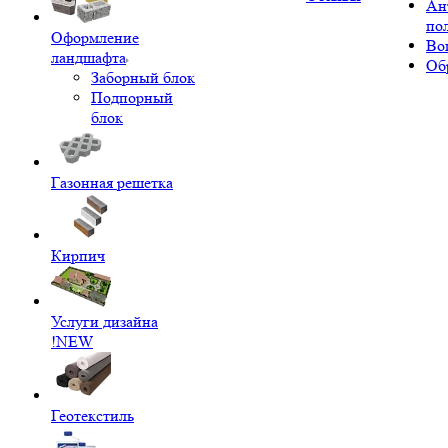
Ан
по
Оформление
Во
ландшафта
Об
Заборный блок
Подпорный
блок
Газонная решетка
Кирпич
Услуги дизайна
!NEW
Геотекстиль