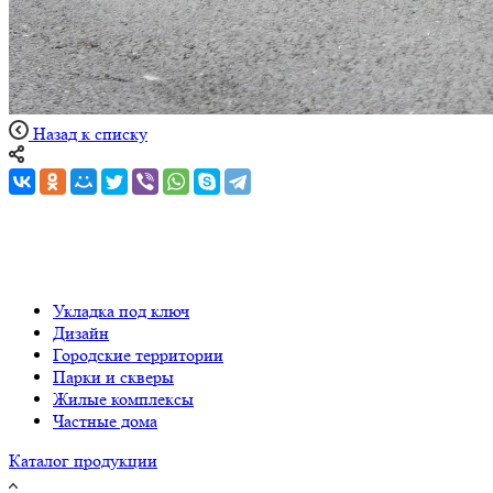
Назад к списку
Укладка под ключ
Дизайн
Городские территории
Парки и скверы
Жилые комплексы
Частные дома
Каталог продукции