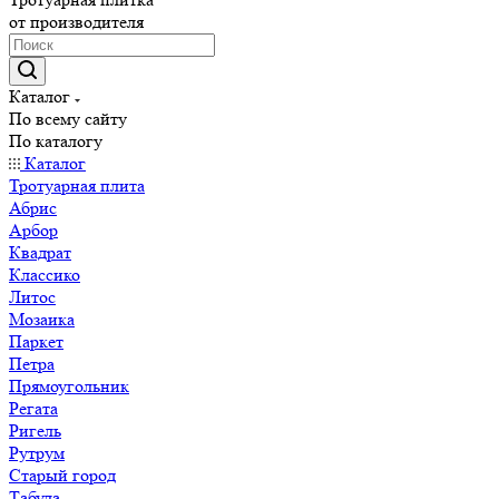
от производителя
Каталог
По всему сайту
По каталогу
Каталог
Тротуарная плита
Абрис
Арбор
Квадрат
Классико
Литос
Мозаика
Паркет
Петра
Прямоугольник
Регата
Ригель
Рутрум
Старый город
Табула