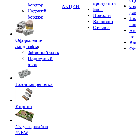
ст
продукции
бордюр
АКЦИИ
Се
Блог
Садовый
до
Новости
бордюр
По
Вакансии
ко
Отзывы
Ан
по
Оформление
Во
ландшафта
Об
Заборный блок
Подпорный
блок
Газонная решетка
Кирпич
Услуги дизайна
!NEW