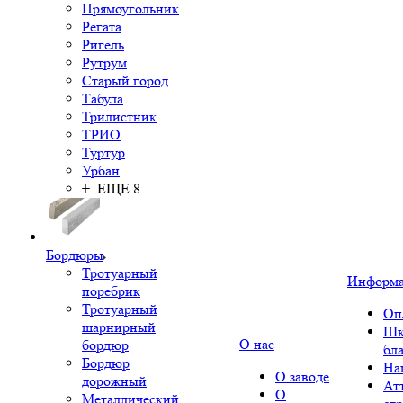
Прямоугольник
Регата
Ригель
Рутрум
Старый город
Табула
Трилистник
ТРИО
Туртур
Урбан
+ ЕЩЕ 8
Бордюры
Тротуарный
Информ
поребрик
Тротуарный
Оп
шарнирный
Шк
О нас
бордюр
бл
Бордюр
На
О заводе
дорожный
Ат
О
Металлический