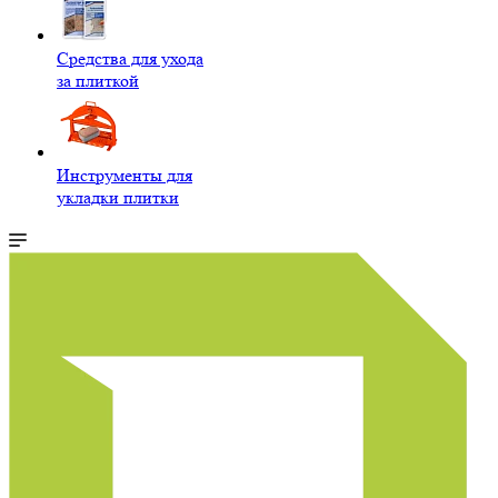
Средства для ухода
за плиткой
Инструменты для
укладки плитки