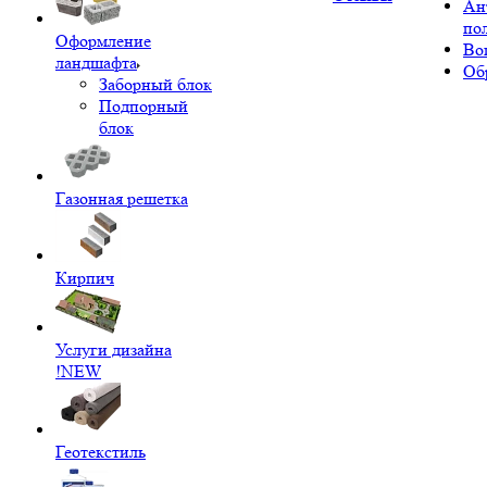
Ан
по
Оформление
Во
ландшафта
Об
Заборный блок
Подпорный
блок
Газонная решетка
Кирпич
Услуги дизайна
!NEW
Геотекстиль