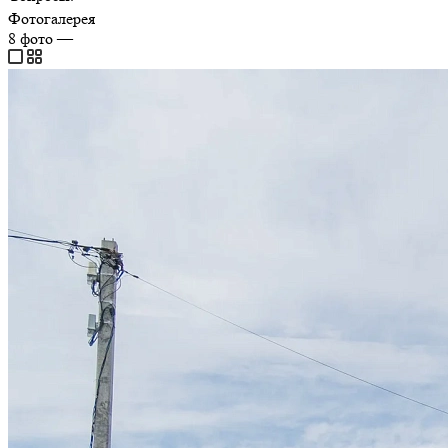
Фотогалерея
8
фото
—