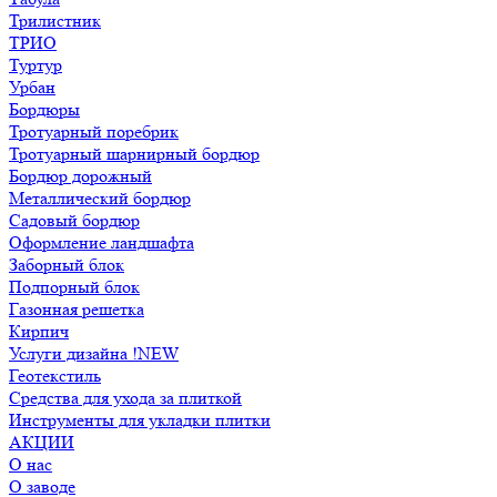
Трилистник
ТРИО
Туртур
Урбан
Бордюры
Тротуарный поребрик
Тротуарный шарнирный бордюр
Бордюр дорожный
Металлический бордюр
Садовый бордюр
Оформление ландшафта
Заборный блок
Подпорный блок
Газонная решетка
Кирпич
Услуги дизайна !NEW
Геотекстиль
Средства для ухода за плиткой
Инструменты для укладки плитки
АКЦИИ
О нас
О заводе