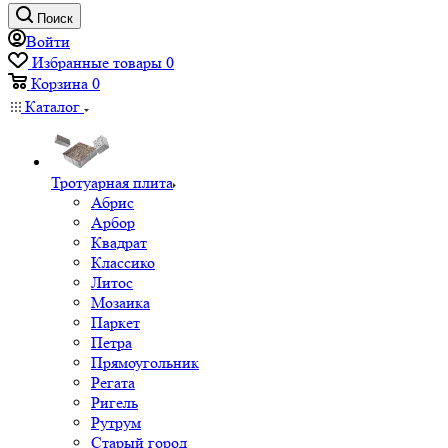
Поиск
Войти
Избранные товары
0
Корзина
0
Каталог
Тротуарная плита
Абрис
Арбор
Квадрат
Классико
Литос
Мозаика
Паркет
Петра
Прямоугольник
Регата
Ригель
Рутрум
Старый город