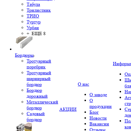
Табула
Трилистник
ТРИО
Туртур
Урбан
+ ЕЩЕ 8
Бордюры
Тротуарный
Информ
поребрик
Тротуарный
Оп
шарнирный
Шк
О нас
бордюр
бл
Бордюр
На
О заводе
дорожный
Ат
О
Металлический
ст
продукции
бордюр
АКЦИИ
Се
Блог
Садовый
до
Новости
бордюр
По
Вакансии
ко
Отзывы