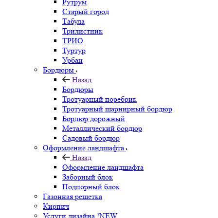
Рутрум
Старый город
Табула
Трилистник
ТРИО
Туртур
Урбан
Бордюры
Назад
Бордюры
Тротуарный поребрик
Тротуарный шарнирный бордюр
Бордюр дорожный
Металлический бордюр
Садовый бордюр
Оформление ландшафта
Назад
Оформление ландшафта
Заборный блок
Подпорный блок
Газонная решетка
Кирпич
Услуги дизайна !NEW