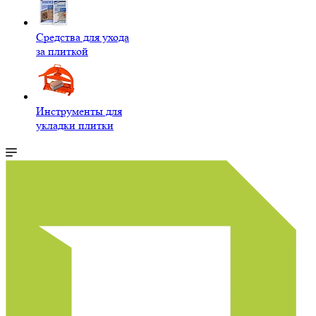
Средства для ухода
за плиткой
Инструменты для
укладки плитки