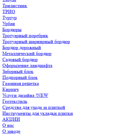
Трилистник
ТРИО
Туртур
Урбан
Бордюры
Тротуарный поребрик
Тротуарный шарнирный бордюр
Бордюр дорожный
Металлический бордюр
Садовый бордюр
Оформление ландшафта
Заборный блок
Подпорный блок
Газонная решетка
Кирпич
Услуги дизайна !NEW
Геотекстиль
Средства для ухода за плиткой
Инструменты для укладки плитки
АКЦИИ
О нас
О заводе