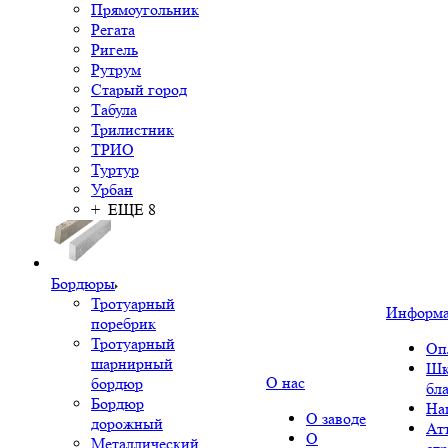
Прямоугольник
Регата
Ригель
Рутрум
Старый город
Табула
Трилистник
ТРИО
Туртур
Урбан
+ ЕЩЕ 8
Бордюры
Тротуарный
Информ
поребрик
Тротуарный
Оп
шарнирный
Шк
О нас
бордюр
бл
Бордюр
На
О заводе
дорожный
Ат
О
Металлический