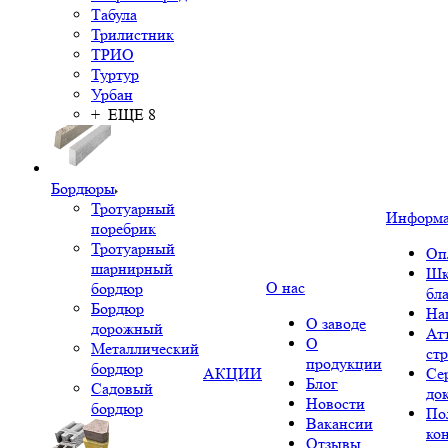
Табула
Трилистник
ТРИО
Туртур
Урбан
+ ЕЩЕ 8
Бордюры
Тротуарный
Информ
поребрик
Тротуарный
Оп
шарнирный
Шк
О нас
бордюр
бл
Бордюр
На
О заводе
дорожный
Ат
О
Металлический
ст
продукции
бордюр
АКЦИИ
Се
Блог
Садовый
до
Новости
бордюр
По
Вакансии
ко
Отзывы