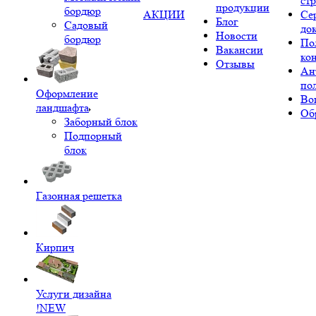
ст
продукции
бордюр
АКЦИИ
Се
Блог
Садовый
до
Новости
бордюр
По
Вакансии
ко
Отзывы
Ан
по
Оформление
Во
ландшафта
Об
Заборный блок
Подпорный
блок
Газонная решетка
Кирпич
Услуги дизайна
!NEW