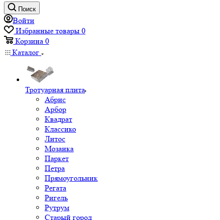
Поиск
Войти
Избранные товары
0
Корзина
0
Каталог
Тротуарная плита
Абрис
Арбор
Квадрат
Классико
Литос
Мозаика
Паркет
Петра
Прямоугольник
Регата
Ригель
Рутрум
Старый город