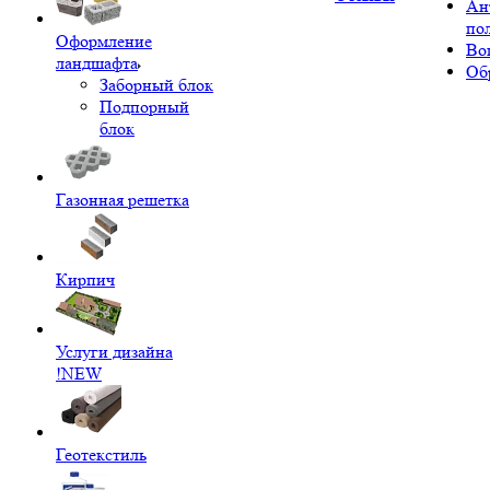
Ан
по
Оформление
Во
ландшафта
Об
Заборный блок
Подпорный
блок
Газонная решетка
Кирпич
Услуги дизайна
!NEW
Геотекстиль