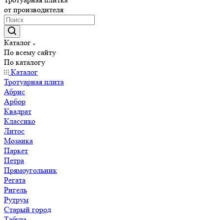
от производителя
Каталог
По всему сайту
По каталогу
Каталог
Тротуарная плита
Абрис
Арбор
Квадрат
Классико
Литос
Мозаика
Паркет
Петра
Прямоугольник
Регата
Ригель
Рутрум
Старый город
Табула