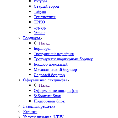
Рутрум
Старый город
Табула
Трилистник
ТРИО
Туртур
Урбан
Бордюры
Назад
Бордюры
Тротуарный поребрик
Тротуарный шарнирный бордюр
Бордюр дорожный
Металлический бордюр
Садовый бордюр
Оформление ландшафта
Назад
Оформление ландшафта
Заборный блок
Подпорный блок
Газонная решетка
Кирпич
Услуги дизайна !NEW