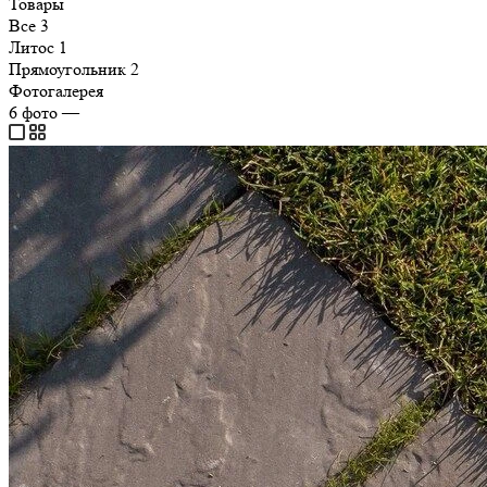
Товары
Все
3
Литос
1
Прямоугольник
2
Фотогалерея
6
фото
—