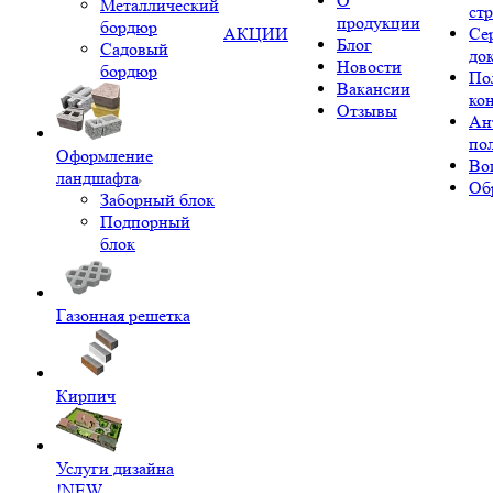
О
Металлический
ст
продукции
бордюр
АКЦИИ
Се
Блог
Садовый
до
Новости
бордюр
По
Вакансии
ко
Отзывы
Ан
по
Оформление
Во
ландшафта
Об
Заборный блок
Подпорный
блок
Газонная решетка
Кирпич
Услуги дизайна
!NEW