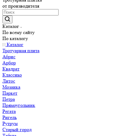
от производителя
Каталог
По всему сайту
По каталогу
Каталог
Тротуарная плита
Абрис
Арбор
Квадрат
Классико
Литос
Мозаика
Паркет
Петра
Прямоугольник
Регата
Ригель
Рутрум
Старый город
Табула