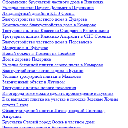
Оформление брусчаткой частного дома в Винзилях
Укладка плитки Паркет Доломит в Паренкина
Ландшафтный дизайн в КП 3 Сосны
Благоустройство частного дома в Дударева
Комплексное благоустройство дома в Комарово
Тротуарная плитка Классико Стандарт в Решетниково
Тротуарная плитка Классико Антрацит в СНТ Сосенка
Благоустройство частного дома в Перевалово
Мощение в п. Зубарево
Новый объект в Тюмени на Лесобазе
Дом в деревне Падерина
Укладка бетонной плитки серого цвета в Комарово
Благоустройство частного дома в Букино
Укладка тротуарной плитки в Мальково
Законченный объект в Луговом
Тротуарная плитка нового поколения
Из огорода тоже можно сделать произведение искусства
Как выглядит плитка на участке в поселке Зеленые Холмы
спустя 2 года
Обзор тротуарной плитки Литос, гладкий Листопад,
Антрацит
Брусчатка Старый город Осень в частном доме
Частное домовладение в Екатеринбурге