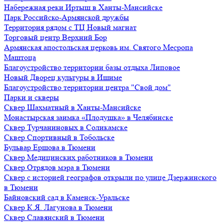
Набережная реки Иртыш в Ханты-Мансийске
Парк Российско-Армянской дружбы
Территория рядом с ТЦ Новый магнат
Торговый центр Верхний Бор
Армянская апостольская церковь им. Святого Месропа
Маштоца
Благоустройство территории базы отдыха Липовое
Нoвый Двoрeц культуры в Ишимe
Благоустройство территории центра "Свой дом"
Парки и скверы
Сквер Шахматный в Ханты-Мансийске
Монастырская заимка «Плодушка» в Челябинске
Сквер Турчаниновых в Соликамске
Сквер Спортивный в Тобольске
Бульвар Ершова в Тюмени
Сквер Медицинских работников в Тюмени
Сквер Отрядов мэра в Тюмени
Сквер с историей географов открыли по улице Дзержинского
в Тюмени
Байновский сад в Каменск-Уральске
Сквер К.Я. Лагунова в Тюмени
Сквер Славянский в Тюмени