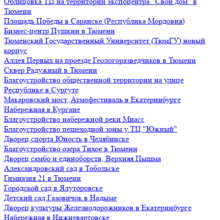
Облицовка ТЦ на территории экспоцентра "Свой дом" в
Тюмени
Площадь Победы в Саранске (Республика Мордовия)
Бизнес-центр Пушкин в Тюмени
Тюменский Государственный Университет (ТюмГУ) новый
корпус
Аллея Первых на проезде Геологоразведчиков в Тюмени
Сквер Радужный в Тюмени
Благоустройство общественной территории на улице
Республике в Сургуте
Макаровский мост, Атмофестиваль в Екатеринбурге
Набережная в Кургане
Благоустройство набережной реки Миасс
Благоустройство пешеходной зоны у ТЦ "Южный"
Дворец спорта Юность в Челябинске
Благоустройство озера Тихое в Тюмени
Дворец самбо и единоборств, Верхняя Пышма
Александровский сад в Тобольске
Гимназия 21 в Тюмени
Городской сад в Ялуторовске
Детский сад Газовичок в Надыме
Дворец культуры Железнодорожников в Екатеринбурге
Набережная в Нижневартовске