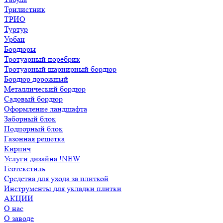
Трилистник
ТРИО
Туртур
Урбан
Бордюры
Тротуарный поребрик
Тротуарный шарнирный бордюр
Бордюр дорожный
Металлический бордюр
Садовый бордюр
Оформление ландшафта
Заборный блок
Подпорный блок
Газонная решетка
Кирпич
Услуги дизайна !NEW
Геотекстиль
Средства для ухода за плиткой
Инструменты для укладки плитки
АКЦИИ
О нас
О заводе