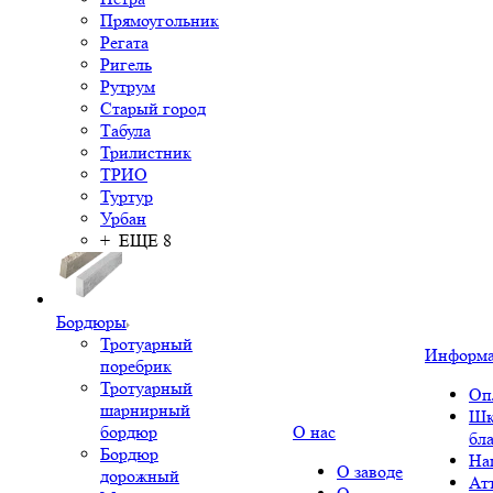
Прямоугольник
Регата
Ригель
Рутрум
Старый город
Табула
Трилистник
ТРИО
Туртур
Урбан
+ ЕЩЕ 8
Бордюры
Тротуарный
Информ
поребрик
Тротуарный
Оп
шарнирный
Шк
бордюр
О нас
бл
Бордюр
На
О заводе
дорожный
Ат