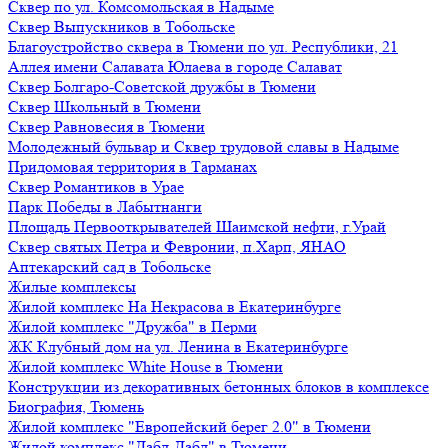
Сквер по ул. Комсомольская в Надыме
Сквер Выпускников в Тобольске
Благоустройство сквера в Тюмени по ул. Республики, 21
Аллея имени Салавата Юлаева в городе Салават
Сквер Болгаро-Советской дружбы в Тюмени
Сквер Школьный в Тюмени
Сквер Равновесия в Тюмени
Молодежный бульвар и Сквер трудовой славы в Надыме
Придомовая территория в Тарманах
Сквер Романтиков в Урае
Парк Победы в Лабытнанги
Площадь Первооткрывателей Шаимской нефти, г.Урай
Сквер святых Петра и Февронии, п.Харп, ЯНАО
Аптекарский сад в Тобольске
Жилые комплексы
Жилой комплекс На Некрасова в Екатеринбурге
Жилой комплекс "Дружба" в Перми
ЖК Клубный дом на ул. Ленина в Екатеринбурге
Жилой комплекс White House в Тюмени
Конструкции из декоративных бетонных блоков в комплексе
Биография, Тюмень
Жилой комплекс "Европейский берег 2.0" в Тюмени
Жилой комплекс "Дабл-Дабл" в Тюмени