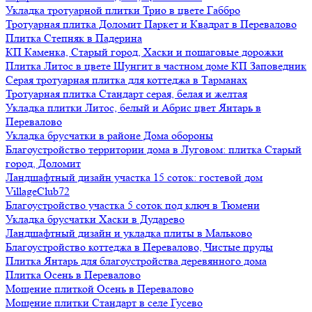
Укладка тротуарной плитки Трио в цвете Габбро
Тротуарная плитка Доломит Паркет и Квадрат в Перевалово
Плитка Степняк в Падерина
КП Каменка, Старый город, Хаски и пошаговые дорожки
Плитка Литос в цвете Шунгит в частном доме КП Заповедник
Серая тротуарная плитка для коттеджа в Тарманах
Тротуарная плитка Стандарт серая, белая и желтая
Укладка плитки Литос, белый и Абрис цвет Янтарь в
Перевалово
Укладка брусчатки в районе Дома обороны
Благоустройство территории дома в Луговом: плитка Старый
город, Доломит
Ландшафтный дизайн участка 15 соток: гостевой дом
VillageClub72
Благоустройство участка 5 соток под ключ в Тюмени
Укладка брусчатки Хаски в Дударево
Ландшафтный дизайн и укладка плиты в Мальково
Благоустройство коттеджа в Перевалово, Чистые пруды
Плитка Янтарь для благоустройства деревянного дома
Плитка Осень в Перевалово
Мощение плиткой Осень в Перевалово
Мощение плитки Стандарт в селе Гусево