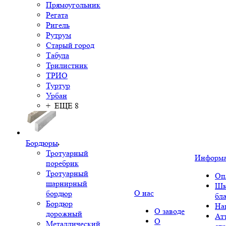
Прямоугольник
Регата
Ригель
Рутрум
Старый город
Табула
Трилистник
ТРИО
Туртур
Урбан
+ ЕЩЕ 8
Бордюры
Тротуарный
Информ
поребрик
Тротуарный
Оп
шарнирный
Шк
О нас
бордюр
бл
Бордюр
На
О заводе
дорожный
Ат
О
Металлический