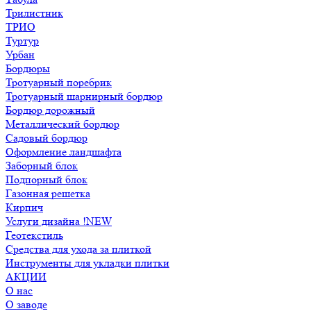
Трилистник
ТРИО
Туртур
Урбан
Бордюры
Тротуарный поребрик
Тротуарный шарнирный бордюр
Бордюр дорожный
Металлический бордюр
Садовый бордюр
Оформление ландшафта
Заборный блок
Подпорный блок
Газонная решетка
Кирпич
Услуги дизайна !NEW
Геотекстиль
Средства для ухода за плиткой
Инструменты для укладки плитки
АКЦИИ
О нас
О заводе