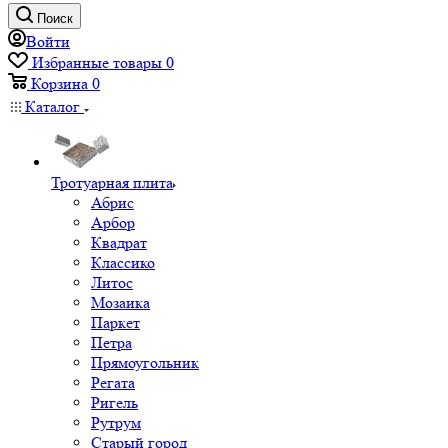
Поиск
Войти
Избранные товары
0
Корзина
0
Каталог
Тротуарная плита
Абрис
Арбор
Квадрат
Классико
Литос
Мозаика
Паркет
Петра
Прямоугольник
Регата
Ригель
Рутрум
Старый город