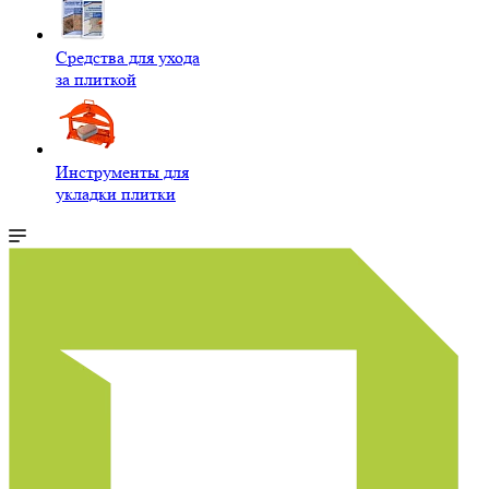
Средства для ухода
за плиткой
Инструменты для
укладки плитки