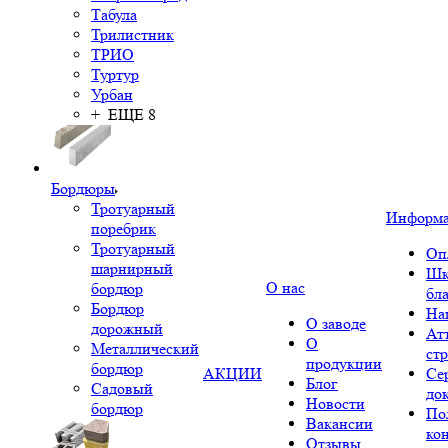
Табула
Трилистник
ТРИО
Туртур
Урбан
+ ЕЩЕ 8
Бордюры
Тротуарный
Информ
поребрик
Тротуарный
Оп
шарнирный
Шк
О нас
бордюр
бл
Бордюр
На
О заводе
дорожный
Ат
О
Металлический
ст
продукции
бордюр
АКЦИИ
Се
Блог
Садовый
до
Новости
бордюр
По
Вакансии
ко
Отзывы