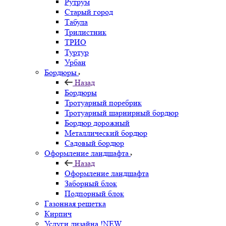
Рутрум
Старый город
Табула
Трилистник
ТРИО
Туртур
Урбан
Бордюры
Назад
Бордюры
Тротуарный поребрик
Тротуарный шарнирный бордюр
Бордюр дорожный
Металлический бордюр
Садовый бордюр
Оформление ландшафта
Назад
Оформление ландшафта
Заборный блок
Подпорный блок
Газонная решетка
Кирпич
Услуги дизайна !NEW