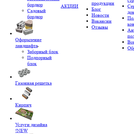
ст
продукции
бордюр
АКЦИИ
Се
Блог
Садовый
до
Новости
бордюр
По
Вакансии
ко
Отзывы
Ан
по
Оформление
Во
ландшафта
Об
Заборный блок
Подпорный
блок
Газонная решетка
Кирпич
Услуги дизайна
!NEW