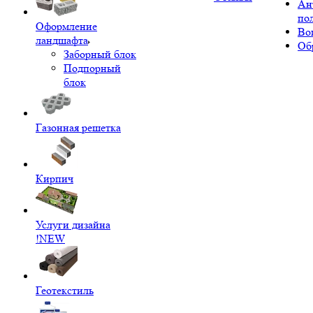
Ан
по
Оформление
Во
ландшафта
Об
Заборный блок
Подпорный
блок
Газонная решетка
Кирпич
Услуги дизайна
!NEW
Геотекстиль