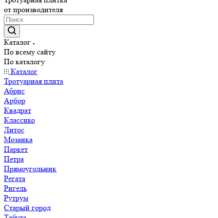
от производителя
Каталог
По всему сайту
По каталогу
Каталог
Тротуарная плита
Абрис
Арбор
Квадрат
Классико
Литос
Мозаика
Паркет
Петра
Прямоугольник
Регата
Ригель
Рутрум
Старый город
Табула