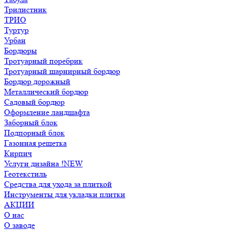
Трилистник
ТРИО
Туртур
Урбан
Бордюры
Тротуарный поребрик
Тротуарный шарнирный бордюр
Бордюр дорожный
Металлический бордюр
Садовый бордюр
Оформление ландшафта
Заборный блок
Подпорный блок
Газонная решетка
Кирпич
Услуги дизайна !NEW
Геотекстиль
Средства для ухода за плиткой
Инструменты для укладки плитки
АКЦИИ
О нас
О заводе