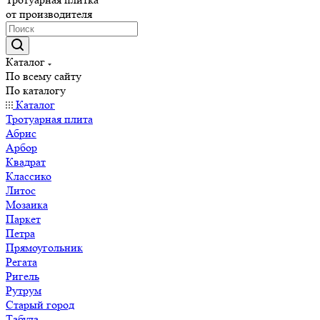
от производителя
Каталог
По всему сайту
По каталогу
Каталог
Тротуарная плита
Абрис
Арбор
Квадрат
Классико
Литос
Мозаика
Паркет
Петра
Прямоугольник
Регата
Ригель
Рутрум
Старый город
Табула