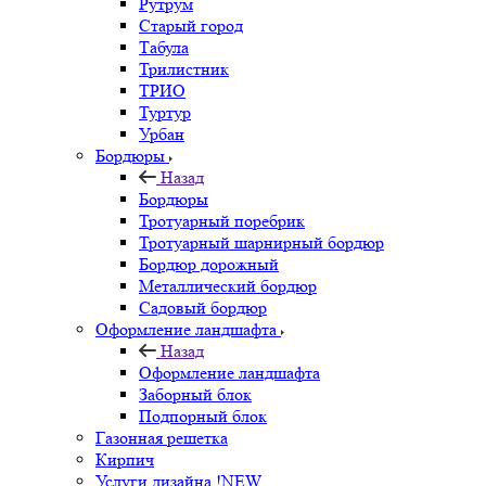
Рутрум
Старый город
Табула
Трилистник
ТРИО
Туртур
Урбан
Бордюры
Назад
Бордюры
Тротуарный поребрик
Тротуарный шарнирный бордюр
Бордюр дорожный
Металлический бордюр
Садовый бордюр
Оформление ландшафта
Назад
Оформление ландшафта
Заборный блок
Подпорный блок
Газонная решетка
Кирпич
Услуги дизайна !NEW