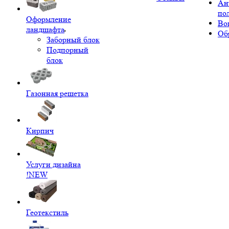
Ан
по
Оформление
Во
ландшафта
Об
Заборный блок
Подпорный
блок
Газонная решетка
Кирпич
Услуги дизайна
!NEW
Геотекстиль