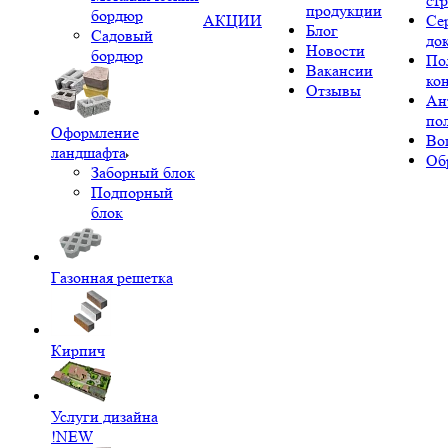
ст
продукции
бордюр
АКЦИИ
Се
Блог
Садовый
до
Новости
бордюр
По
Вакансии
ко
Отзывы
Ан
по
Оформление
Во
ландшафта
Об
Заборный блок
Подпорный
блок
Газонная решетка
Кирпич
Услуги дизайна
!NEW