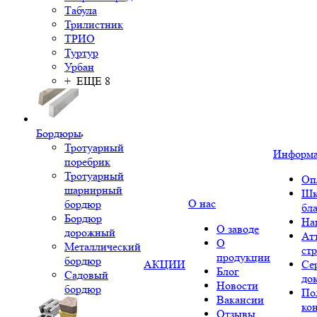
Табула
Трилистник
ТРИО
Туртур
Урбан
+ ЕЩЕ 8
Бордюры
Тротуарный
Информ
поребрик
Тротуарный
Оп
шарнирный
Шк
О нас
бордюр
бл
Бордюр
На
О заводе
дорожный
Ат
О
Металлический
ст
продукции
бордюр
АКЦИИ
Се
Блог
Садовый
до
Новости
бордюр
По
Вакансии
ко
Отзывы