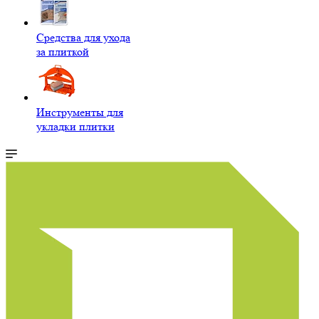
Средства для ухода
за плиткой
Инструменты для
укладки плитки