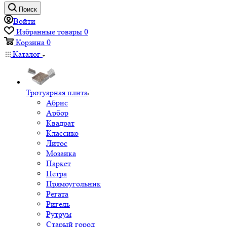
Поиск
Войти
Избранные товары
0
Корзина
0
Каталог
Тротуарная плита
Абрис
Арбор
Квадрат
Классико
Литос
Мозаика
Паркет
Петра
Прямоугольник
Регата
Ригель
Рутрум
Старый город