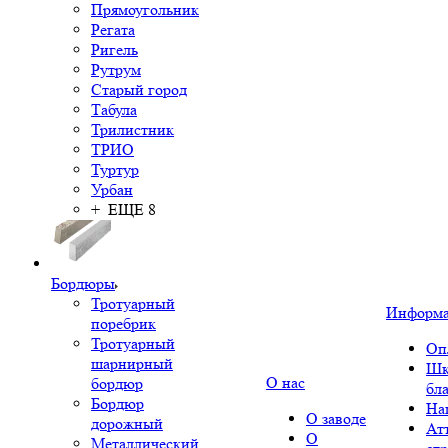
Прямоугольник
Регата
Ригель
Рутрум
Старый город
Табула
Трилистник
ТРИО
Туртур
Урбан
+ ЕЩЕ 8
Бордюры
Тротуарный
Информ
поребрик
Тротуарный
Оп
шарнирный
Шк
О нас
бордюр
бл
Бордюр
На
О заводе
дорожный
Ат
О
Металлический