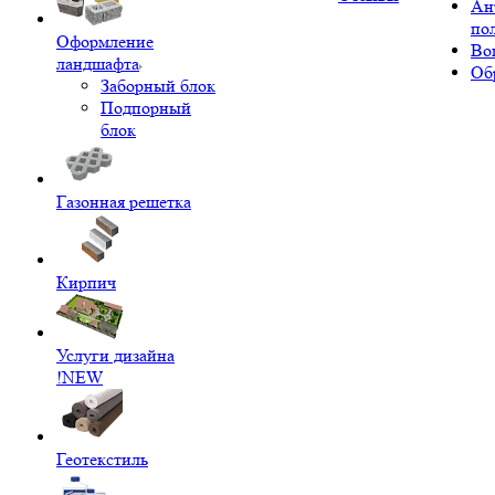
Ан
по
Оформление
Во
ландшафта
Об
Заборный блок
Подпорный
блок
Газонная решетка
Кирпич
Услуги дизайна
!NEW
Геотекстиль