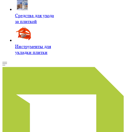
Средства для ухода
за плиткой
Инструменты для
укладки плитки