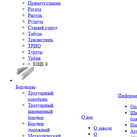
Прямоугольник
Регата
Ригель
Рутрум
Старый город
Табула
Трилистник
ТРИО
Туртур
Урбан
+ ЕЩЕ 8
Бордюры
Тротуарный
Информ
поребрик
Тротуарный
Оп
шарнирный
Шк
О нас
бордюр
бл
Бордюр
На
О заводе
дорожный
Ат
О
Металлический