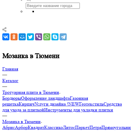
Мозаика в Тюмени
Главная
—
Каталог
—
Тротуарная плита в Тюмени
Бордюры
Оформление ландшафта
Газонная
решетка
Кирпич
Услуги дизайна !NEW
Геотекстиль
Средства
для ухода за плиткой
Инструменты для укладки плитки
—
Мозаика в Тюмени
Абрис
Арбор
Квадрат
Классико
Литос
Паркет
Петра
Прямоугольни