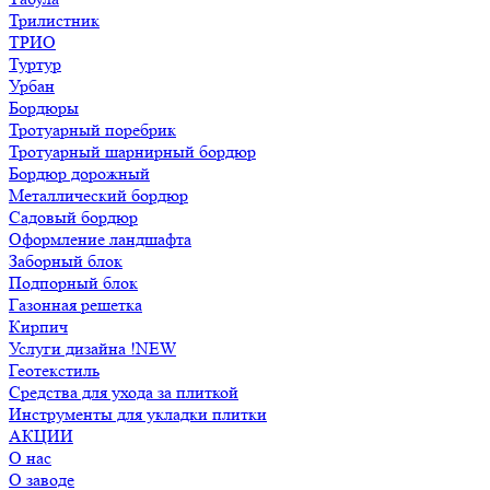
Трилистник
ТРИО
Туртур
Урбан
Бордюры
Тротуарный поребрик
Тротуарный шарнирный бордюр
Бордюр дорожный
Металлический бордюр
Садовый бордюр
Оформление ландшафта
Заборный блок
Подпорный блок
Газонная решетка
Кирпич
Услуги дизайна !NEW
Геотекстиль
Средства для ухода за плиткой
Инструменты для укладки плитки
АКЦИИ
О нас
О заводе