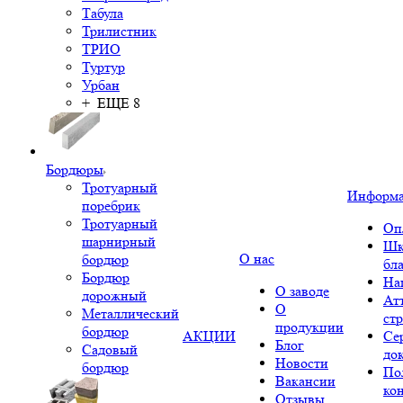
Табула
Трилистник
ТРИО
Туртур
Урбан
+ ЕЩЕ 8
Бордюры
Тротуарный
Информ
поребрик
Тротуарный
Оп
шарнирный
Шк
О нас
бордюр
бл
Бордюр
На
О заводе
дорожный
Ат
О
Металлический
ст
продукции
бордюр
АКЦИИ
Се
Блог
Садовый
до
Новости
бордюр
По
Вакансии
ко
Отзывы