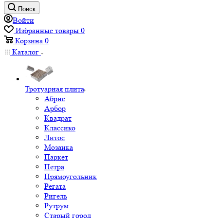
Поиск
Войти
Избранные товары
0
Корзина
0
Каталог
Тротуарная плита
Абрис
Арбор
Квадрат
Классико
Литос
Мозаика
Паркет
Петра
Прямоугольник
Регата
Ригель
Рутрум
Старый город