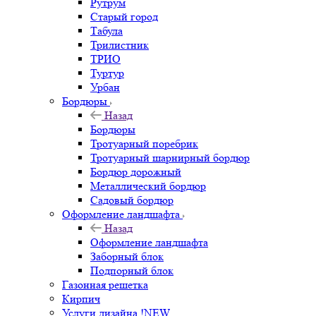
Рутрум
Старый город
Табула
Трилистник
ТРИО
Туртур
Урбан
Бордюры
Назад
Бордюры
Тротуарный поребрик
Тротуарный шарнирный бордюр
Бордюр дорожный
Металлический бордюр
Садовый бордюр
Оформление ландшафта
Назад
Оформление ландшафта
Заборный блок
Подпорный блок
Газонная решетка
Кирпич
Услуги дизайна !NEW