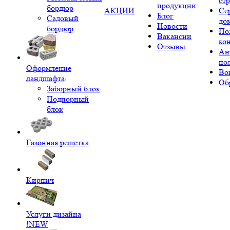
ст
продукции
бордюр
АКЦИИ
Се
Блог
Садовый
до
Новости
бордюр
По
Вакансии
ко
Отзывы
Ан
по
Оформление
Во
ландшафта
Об
Заборный блок
Подпорный
блок
Газонная решетка
Кирпич
Услуги дизайна
!NEW