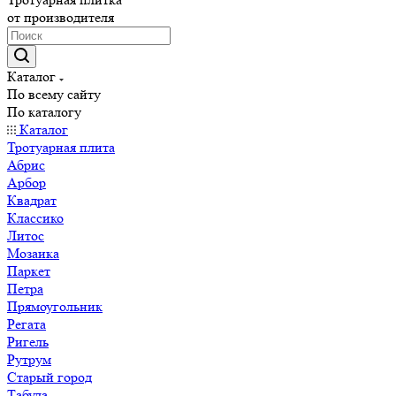
от производителя
Каталог
По всему сайту
По каталогу
Каталог
Тротуарная плита
Абрис
Арбор
Квадрат
Классико
Литос
Мозаика
Паркет
Петра
Прямоугольник
Регата
Ригель
Рутрум
Старый город
Табула