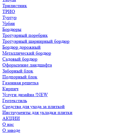
Трилистник
ТРИО
Туртур
Урбан
Бордюры
Тротуарный поребрик
Тротуарный шарнирный бордюр
Бордюр дорожный
Металлический бордюр
Садовый бордюр
Оформление ландшафта
Заборный блок
Подпорный блок
Газонная решетка
Кирпич
Услуги дизайна !NEW
Геотекстиль
Средства для ухода за плиткой
Инструменты для укладки плитки
АКЦИИ
О нас
О заводе