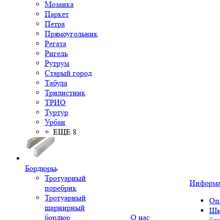
Мозаика
Паркет
Петра
Прямоугольник
Регата
Ригель
Рутрум
Старый город
Табула
Трилистник
ТРИО
Туртур
Урбан
+ ЕЩЕ 8
Бордюры
Тротуарный
Информ
поребрик
Тротуарный
Оп
шарнирный
Шк
бордюр
О нас