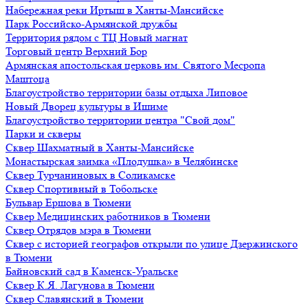
Набережная реки Иртыш в Ханты-Мансийске
Парк Российско-Армянской дружбы
Территория рядом с ТЦ Новый магнат
Торговый центр Верхний Бор
Армянская апостольская церковь им. Святого Месропа
Маштоца
Благоустройство территории базы отдыха Липовое
Нoвый Двoрeц культуры в Ишимe
Благоустройство территории центра "Свой дом"
Парки и скверы
Сквер Шахматный в Ханты-Мансийске
Монастырская заимка «Плодушка» в Челябинске
Сквер Турчаниновых в Соликамске
Сквер Спортивный в Тобольске
Бульвар Ершова в Тюмени
Сквер Медицинских работников в Тюмени
Сквер Отрядов мэра в Тюмени
Сквер с историей географов открыли по улице Дзержинского
в Тюмени
Байновский сад в Каменск-Уральске
Сквер К.Я. Лагунова в Тюмени
Сквер Славянский в Тюмени