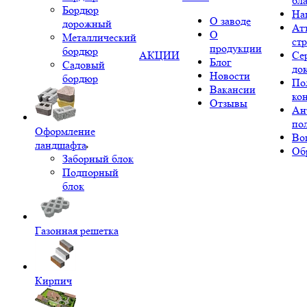
бл
Бордюр
На
О заводе
дорожный
Ат
О
Металлический
ст
продукции
бордюр
АКЦИИ
Се
Блог
Садовый
до
Новости
бордюр
По
Вакансии
ко
Отзывы
Ан
по
Оформление
Во
ландшафта
Об
Заборный блок
Подпорный
блок
Газонная решетка
Кирпич