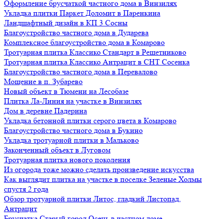
Оформление брусчаткой частного дома в Винзилях
Укладка плитки Паркет Доломит в Паренкина
Ландшафтный дизайн в КП 3 Сосны
Благоустройство частного дома в Дударева
Комплексное благоустройство дома в Комарово
Тротуарная плитка Классико Стандарт в Решетниково
Тротуарная плитка Классико Антрацит в СНТ Сосенка
Благоустройство частного дома в Перевалово
Мощение в п. Зубарево
Новый объект в Тюмени на Лесобазе
Плитка Ла-Линия на участке в Винзилях
Дом в деревне Падерина
Укладка бетонной плитки серого цвета в Комарово
Благоустройство частного дома в Букино
Укладка тротуарной плитки в Мальково
Законченный объект в Луговом
Тротуарная плитка нового поколения
Из огорода тоже можно сделать произведение искусства
Как выглядит плитка на участке в поселке Зеленые Холмы
спустя 2 года
Обзор тротуарной плитки Литос, гладкий Листопад,
Антрацит
Брусчатка Старый город Осень в частном доме