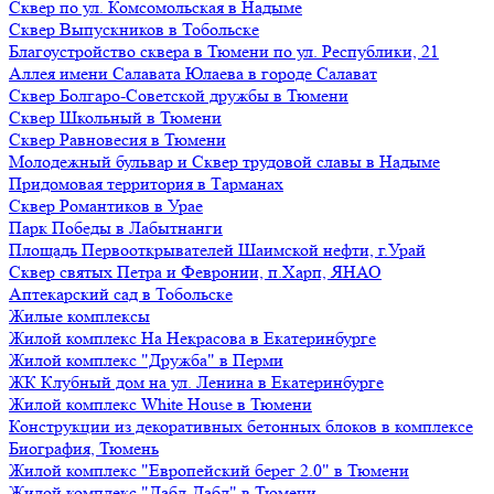
Сквер по ул. Комсомольская в Надыме
Сквер Выпускников в Тобольске
Благоустройство сквера в Тюмени по ул. Республики, 21
Аллея имени Салавата Юлаева в городе Салават
Сквер Болгаро-Советской дружбы в Тюмени
Сквер Школьный в Тюмени
Сквер Равновесия в Тюмени
Молодежный бульвар и Сквер трудовой славы в Надыме
Придомовая территория в Тарманах
Сквер Романтиков в Урае
Парк Победы в Лабытнанги
Площадь Первооткрывателей Шаимской нефти, г.Урай
Сквер святых Петра и Февронии, п.Харп, ЯНАО
Аптекарский сад в Тобольске
Жилые комплексы
Жилой комплекс На Некрасова в Екатеринбурге
Жилой комплекс "Дружба" в Перми
ЖК Клубный дом на ул. Ленина в Екатеринбурге
Жилой комплекс White House в Тюмени
Конструкции из декоративных бетонных блоков в комплексе
Биография, Тюмень
Жилой комплекс "Европейский берег 2.0" в Тюмени
Жилой комплекс "Дабл-Дабл" в Тюмени