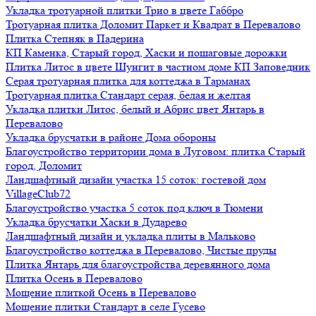
Укладка тротуарной плитки Трио в цвете Габбро
Тротуарная плитка Доломит Паркет и Квадрат в Перевалово
Плитка Степняк в Падерина
КП Каменка, Старый город, Хаски и пошаговые дорожки
Плитка Литос в цвете Шунгит в частном доме КП Заповедник
Серая тротуарная плитка для коттеджа в Тарманах
Тротуарная плитка Стандарт серая, белая и желтая
Укладка плитки Литос, белый и Абрис цвет Янтарь в
Перевалово
Укладка брусчатки в районе Дома обороны
Благоустройство территории дома в Луговом: плитка Старый
город, Доломит
Ландшафтный дизайн участка 15 соток: гостевой дом
VillageClub72
Благоустройство участка 5 соток под ключ в Тюмени
Укладка брусчатки Хаски в Дударево
Ландшафтный дизайн и укладка плиты в Мальково
Благоустройство коттеджа в Перевалово, Чистые пруды
Плитка Янтарь для благоустройства деревянного дома
Плитка Осень в Перевалово
Мощение плиткой Осень в Перевалово
Мощение плитки Стандарт в селе Гусево