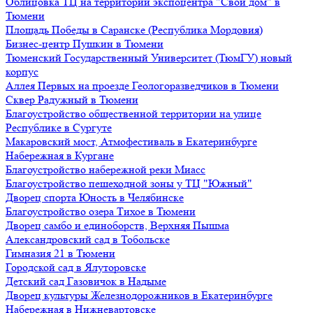
Облицовка ТЦ на территории экспоцентра "Свой дом" в
Тюмени
Площадь Победы в Саранске (Республика Мордовия)
Бизнес-центр Пушкин в Тюмени
Тюменский Государственный Университет (ТюмГУ) новый
корпус
Аллея Первых на проезде Геологоразведчиков в Тюмени
Сквер Радужный в Тюмени
Благоустройство общественной территории на улице
Республике в Сургуте
Макаровский мост, Атмофестиваль в Екатеринбурге
Набережная в Кургане
Благоустройство набережной реки Миасс
Благоустройство пешеходной зоны у ТЦ "Южный"
Дворец спорта Юность в Челябинске
Благоустройство озера Тихое в Тюмени
Дворец самбо и единоборств, Верхняя Пышма
Александровский сад в Тобольске
Гимназия 21 в Тюмени
Городской сад в Ялуторовске
Детский сад Газовичок в Надыме
Дворец культуры Железнодорожников в Екатеринбурге
Набережная в Нижневартовске