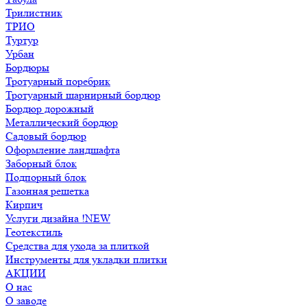
Трилистник
ТРИО
Туртур
Урбан
Бордюры
Тротуарный поребрик
Тротуарный шарнирный бордюр
Бордюр дорожный
Металлический бордюр
Садовый бордюр
Оформление ландшафта
Заборный блок
Подпорный блок
Газонная решетка
Кирпич
Услуги дизайна !NEW
Геотекстиль
Средства для ухода за плиткой
Инструменты для укладки плитки
АКЦИИ
О нас
О заводе