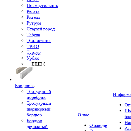
Прямоугольник
Регата
Ригель
Рутрум
Старый город
Табула
Трилистник
ТРИО
Туртур
Урбан
+ ЕЩЕ 8
Бордюры
Тротуарный
Информ
поребрик
Тротуарный
Оп
шарнирный
Шк
бордюр
О нас
бл
Бордюр
На
О заводе
дорожный
Ат