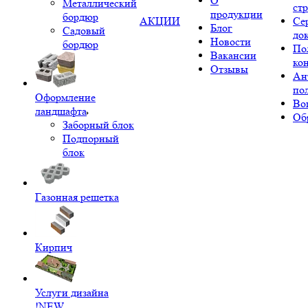
О
Металлический
ст
продукции
бордюр
АКЦИИ
Се
Блог
Садовый
до
Новости
бордюр
По
Вакансии
ко
Отзывы
Ан
по
Оформление
Во
ландшафта
Об
Заборный блок
Подпорный
блок
Газонная решетка
Кирпич
Услуги дизайна
!NEW