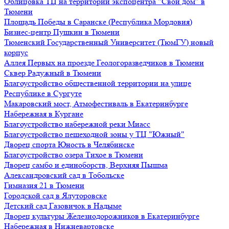
Облицовка ТЦ на территории экспоцентра "Свой дом" в
Тюмени
Площадь Победы в Саранске (Республика Мордовия)
Бизнес-центр Пушкин в Тюмени
Тюменский Государственный Университет (ТюмГУ) новый
корпус
Аллея Первых на проезде Геологоразведчиков в Тюмени
Сквер Радужный в Тюмени
Благоустройство общественной территории на улице
Республике в Сургуте
Макаровский мост, Атмофестиваль в Екатеринбурге
Набережная в Кургане
Благоустройство набережной реки Миасс
Благоустройство пешеходной зоны у ТЦ "Южный"
Дворец спорта Юность в Челябинске
Благоустройство озера Тихое в Тюмени
Дворец самбо и единоборств, Верхняя Пышма
Александровский сад в Тобольске
Гимназия 21 в Тюмени
Городской сад в Ялуторовске
Детский сад Газовичок в Надыме
Дворец культуры Железнодорожников в Екатеринбурге
Набережная в Нижневартовске