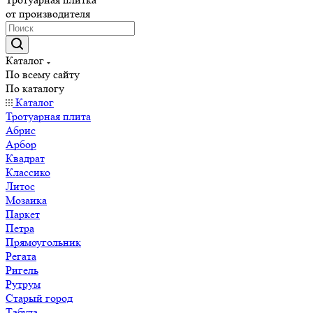
от производителя
Каталог
По всему сайту
По каталогу
Каталог
Тротуарная плита
Абрис
Арбор
Квадрат
Классико
Литос
Мозаика
Паркет
Петра
Прямоугольник
Регата
Ригель
Рутрум
Старый город
Табула