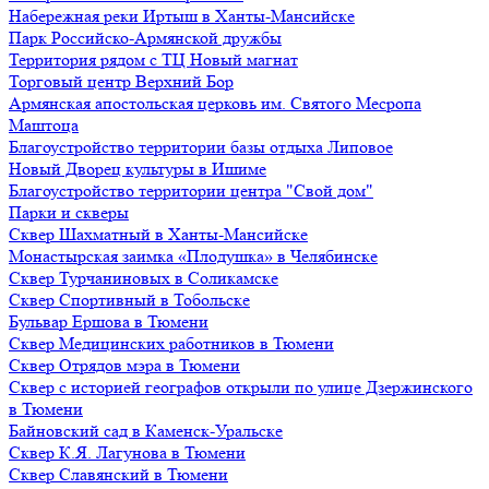
Набережная реки Иртыш в Ханты-Мансийске
Парк Российско-Армянской дружбы
Территория рядом с ТЦ Новый магнат
Торговый центр Верхний Бор
Армянская апостольская церковь им. Святого Месропа
Маштоца
Благоустройство территории базы отдыха Липовое
Нoвый Двoрeц культуры в Ишимe
Благоустройство территории центра "Свой дом"
Парки и скверы
Сквер Шахматный в Ханты-Мансийске
Монастырская заимка «Плодушка» в Челябинске
Сквер Турчаниновых в Соликамске
Сквер Спортивный в Тобольске
Бульвар Ершова в Тюмени
Сквер Медицинских работников в Тюмени
Сквер Отрядов мэра в Тюмени
Сквер с историей географов открыли по улице Дзержинского
в Тюмени
Байновский сад в Каменск-Уральске
Сквер К.Я. Лагунова в Тюмени
Сквер Славянский в Тюмени