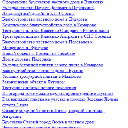
Оформление брусчаткой частного дома в Винзилях
Укладка плитки Паркет Доломит в Паренкина
Ландшафтный дизайн в КП 3 Сосны
Благоустройство частного дома в Дударева
Комплексное благоустройство дома в Комарово
Тротуарная плитка Классико Стандарт в Решетниково
Тротуарная плитка Классико Антрацит в СНТ Сосенка
Благоустройство частного дома в Перевалово
Мощение в п. Зубарево
Новый объект в Тюмени на Лесобазе
Дом в деревне Падерина
Укладка бетонной плитки серого цвета в Комарово
Благоустройство частного дома в Букино
Укладка тротуарной плитки в Мальково
Законченный объект в Луговом
Тротуарная плитка нового поколения
Из огорода тоже можно сделать произведение искусства
Как выглядит плитка на участке в поселке Зеленые Холмы
спустя 2 года
Обзор тротуарной плитки Литос, гладкий Листопад,
Антрацит
Брусчатка Старый город Осень в частном доме
Частное домовладение в Екатеринбурге