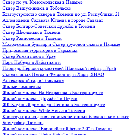
Сквер по ул. Комсомольская в Надыме
Сквер Выпускников в Тобольске
Благоустройство сквера в Тюмени по ул. Республики, 21
Аллея имени Салавата Юлаева в городе Салават
Сквер Болгаро-Советской дружбы в Тюмени
Сквер Школьный в Тюмени
Сквер Равновесия в Тюмени
Молодежный бульвар и Сквер трудовой славы в Надыме
Придомовая территория в Тарманах
Сквер Романтиков в Урае
Парк Победы в Лабытнанги
Площадь Первооткрывателей Шаимской нефти, г.Урай
Сквер святых Петра и Февронии, п.Харп, ЯНАО
Аптекарский сад в Тобольске
Жилые комплексы
Жилой комплекс На Некрасова в Екатеринбурге
Жилой комплекс "Дружба" в Перми
ЖК Клубный дом на ул. Ленина в Екатеринбурге
Жилой комплекс White House в Тюмени
Конструкции из декоративных бетонных блоков в комплексе
Биография, Тюмень
Жилой комплекс "Европейский берег 2.0" в Тюмени
Жилой комплекс "Дабл-Дабл" в Тюмени