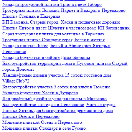
Укладка тротуарной плитки Трио в цвете Габбро
Тротуарная плитка Доломит Паркет и Квадрат в Перевалово
Плитка Степняк в Падерина
КП Каменка, Старый город, Хаски и пошаговые дорожки
Плитка Литос в цвете Шунгит в частном доме КП Заповедник
Серая тротуарная плитка для коттеджа в Тарманах
Тротуарная плитка Стандарт серая, белая и желтая
Укладка плитки Литос, белый и Абрис цвет Янтарь в
Перевалово
Укладка брусчатки в районе Дома обороны
Благоустройство территории дома в Луговом: плитка Старый
город, Доломит
Ландшафтный дизайн участка 15 соток: гостевой дом
VillageClub72
Благоустройство участка 5 соток под ключ в Тюмени
Укладка брусчатки Хаски в Дударево
Ландшафтный дизайн и укладка плиты в Мальково
Благоустройство коттеджа в Перевалово, Чистые пруды
Плитка Янтарь для благоустройства деревянного дома
Плитка Осень в Перевалово
Мощение плиткой Осень в Перевалово
Мощение плитки Стандарт в селе Гусево