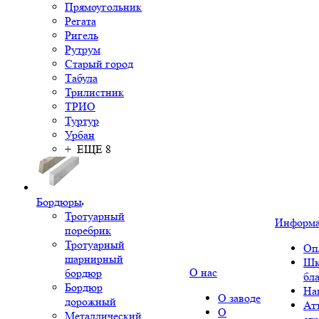
Прямоугольник
Регата
Ригель
Рутрум
Старый город
Табула
Трилистник
ТРИО
Туртур
Урбан
+ ЕЩЕ 8
Бордюры
Тротуарный
Информ
поребрик
Тротуарный
Оп
шарнирный
Шк
О нас
бордюр
бл
Бордюр
На
О заводе
дорожный
Ат
О
Металлический