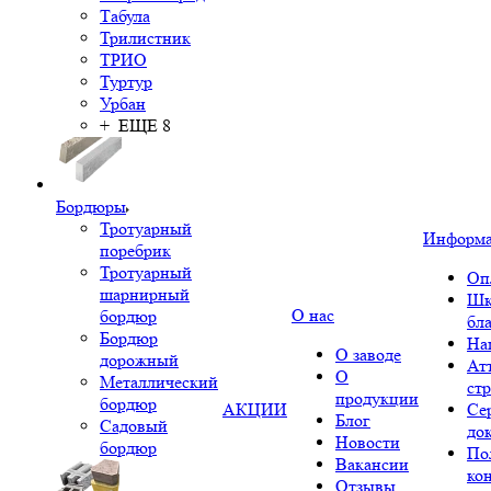
Табула
Трилистник
ТРИО
Туртур
Урбан
+ ЕЩЕ 8
Бордюры
Тротуарный
Информ
поребрик
Тротуарный
Оп
шарнирный
Шк
О нас
бордюр
бл
Бордюр
На
О заводе
дорожный
Ат
О
Металлический
ст
продукции
бордюр
АКЦИИ
Се
Блог
Садовый
до
Новости
бордюр
По
Вакансии
ко
Отзывы