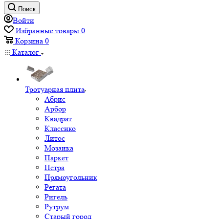
Поиск
Войти
Избранные товары
0
Корзина
0
Каталог
Тротуарная плита
Абрис
Арбор
Квадрат
Классико
Литос
Мозаика
Паркет
Петра
Прямоугольник
Регата
Ригель
Рутрум
Старый город