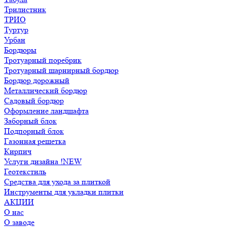
Трилистник
ТРИО
Туртур
Урбан
Бордюры
Тротуарный поребрик
Тротуарный шарнирный бордюр
Бордюр дорожный
Металлический бордюр
Садовый бордюр
Оформление ландшафта
Заборный блок
Подпорный блок
Газонная решетка
Кирпич
Услуги дизайна !NEW
Геотекстиль
Средства для ухода за плиткой
Инструменты для укладки плитки
АКЦИИ
О нас
О заводе