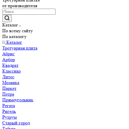
от производителя
Каталог
По всему сайту
По каталогу
Каталог
Тротуарная плита
Абрис
Арбор
Квадрат
Классико
Литос
Мозаика
Паркет
Петра
Прямоугольник
Регата
Ригель
Рутрум
Старый город
Табула