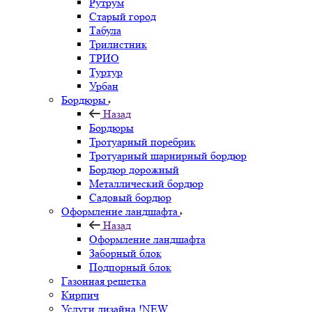
Рутрум
Старый город
Табула
Трилистник
ТРИО
Туртур
Урбан
Бордюры
Назад
Бордюры
Тротуарный поребрик
Тротуарный шарнирный бордюр
Бордюр дорожный
Металлический бордюр
Садовый бордюр
Оформление ландшафта
Назад
Оформление ландшафта
Заборный блок
Подпорный блок
Газонная решетка
Кирпич
Услуги дизайна !NEW