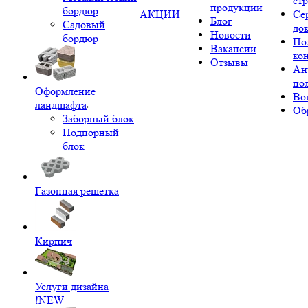
ст
продукции
бордюр
АКЦИИ
Се
Блог
Садовый
до
Новости
бордюр
По
Вакансии
ко
Отзывы
Ан
по
Оформление
Во
ландшафта
Об
Заборный блок
Подпорный
блок
Газонная решетка
Кирпич
Услуги дизайна
!NEW