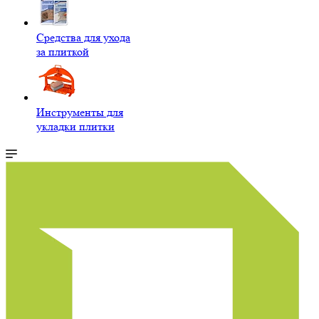
Средства для ухода
за плиткой
Инструменты для
укладки плитки