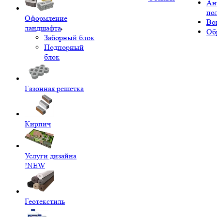
Ан
по
Оформление
Во
ландшафта
Об
Заборный блок
Подпорный
блок
Газонная решетка
Кирпич
Услуги дизайна
!NEW
Геотекстиль