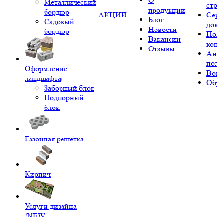
О
Металлический
ст
продукции
бордюр
АКЦИИ
Се
Блог
Садовый
до
Новости
бордюр
По
Вакансии
ко
Отзывы
Ан
по
Оформление
Во
ландшафта
Об
Заборный блок
Подпорный
блок
Газонная решетка
Кирпич
Услуги дизайна
!NEW