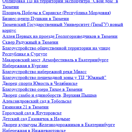
Облицовка ТЦ на территории экспоцентра "Свой дом" в
Тюмени
Площадь Победы в Саранске (Республика Мордовия)
Бизнес-центр Пушкин в Тюмени
Тюменский Государственный Университет (ТюмГУ) новый
корпус
Аллея Первых на проезде Геологоразведчиков в Тюмени
Сквер Радужный в Тюмени
Благоустройство общественной территории на улице
Республике в Сургуте
Макаровский мост, Атмофестиваль в Екатеринбурге
Набережная в Кургане
Благоустройство набережной реки Миасс
Благоустройство пешеходной зоны у ТЦ "Южный"
Дворец спорта Юность в Челябинске
Благоустройство озера Тихое в Тюмени
Дворец самбо и единоборств, Верхняя Пышма
Александровский сад в Тобольске
Гимназия 21 в Тюмени
Городской сад в Ялуторовске
Детский сад Газовичок в Надыме
Дворец культуры Железнодорожников в Екатеринбурге
Набережная в Нижневартовске