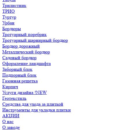
Трилистник
ТРИО
Туртур
Урбан
Бордюры
Тротуарный поребрик
Тротуарный шарнирный бордюр
Бордюр дорожный
Металлический бордюр
Садовый бордюр
Оформление ландшафта
Заборный блок
Подпорный блок
Газонная решетка
Кирпич
Услуги дизайна !NEW
Геотекстиль
Средства для ухода за плиткой
Инструменты для укладки плитки
АКЦИИ
О нас
О заводе