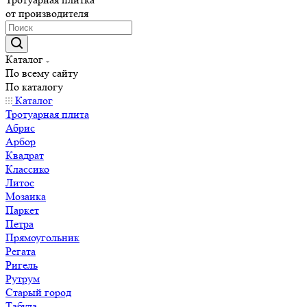
от производителя
Каталог
По всему сайту
По каталогу
Каталог
Тротуарная плита
Абрис
Арбор
Квадрат
Классико
Литос
Мозаика
Паркет
Петра
Прямоугольник
Регата
Ригель
Рутрум
Старый город
Табула