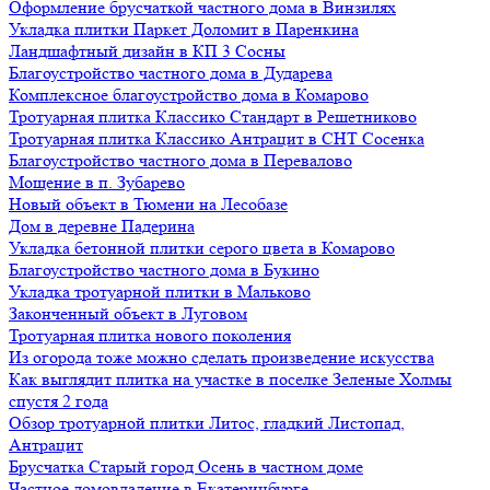
Оформление брусчаткой частного дома в Винзилях
Укладка плитки Паркет Доломит в Паренкина
Ландшафтный дизайн в КП 3 Сосны
Благоустройство частного дома в Дударева
Комплексное благоустройство дома в Комарово
Тротуарная плитка Классико Стандарт в Решетниково
Тротуарная плитка Классико Антрацит в СНТ Сосенка
Благоустройство частного дома в Перевалово
Мощение в п. Зубарево
Новый объект в Тюмени на Лесобазе
Дом в деревне Падерина
Укладка бетонной плитки серого цвета в Комарово
Благоустройство частного дома в Букино
Укладка тротуарной плитки в Мальково
Законченный объект в Луговом
Тротуарная плитка нового поколения
Из огорода тоже можно сделать произведение искусства
Как выглядит плитка на участке в поселке Зеленые Холмы
спустя 2 года
Обзор тротуарной плитки Литос, гладкий Листопад,
Антрацит
Брусчатка Старый город Осень в частном доме
Частное домовладение в Екатеринбурге