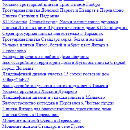
Укладка тротуарной плитки Трио в цвете Габбро
Тротуарная плитка Доломит Паркет и Квадрат в Перевалово
Плитка Степняк в Падерина
КП Каменка, Старый город, Хаски и пошаговые дорожки
Плитка Литос в цвете Шунгит в частном доме КП Заповедник
Серая тротуарная плитка для коттеджа в Тарманах
Тротуарная плитка Стандарт серая, белая и желтая
Укладка плитки Литос, белый и Абрис цвет Янтарь в
Перевалово
Укладка брусчатки в районе Дома обороны
Благоустройство территории дома в Луговом: плитка Старый
город, Доломит
Ландшафтный дизайн участка 15 соток: гостевой дом
VillageClub72
Благоустройство участка 5 соток под ключ в Тюмени
Укладка брусчатки Хаски в Дударево
Ландшафтный дизайн и укладка плиты в Мальково
Благоустройство коттеджа в Перевалово, Чистые пруды
Плитка Янтарь для благоустройства деревянного дома
Плитка Осень в Перевалово
Мощение плиткой Осень в Перевалово
Мощение плитки Стандарт в селе Гусево