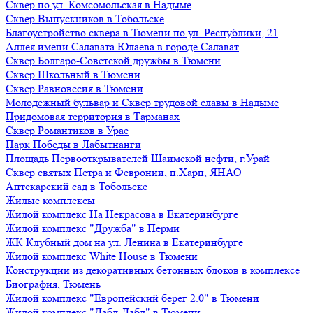
Сквер по ул. Комсомольская в Надыме
Сквер Выпускников в Тобольске
Благоустройство сквера в Тюмени по ул. Республики, 21
Аллея имени Салавата Юлаева в городе Салават
Сквер Болгаро-Советской дружбы в Тюмени
Сквер Школьный в Тюмени
Сквер Равновесия в Тюмени
Молодежный бульвар и Сквер трудовой славы в Надыме
Придомовая территория в Тарманах
Сквер Романтиков в Урае
Парк Победы в Лабытнанги
Площадь Первооткрывателей Шаимской нефти, г.Урай
Сквер святых Петра и Февронии, п.Харп, ЯНАО
Аптекарский сад в Тобольске
Жилые комплексы
Жилой комплекс На Некрасова в Екатеринбурге
Жилой комплекс "Дружба" в Перми
ЖК Клубный дом на ул. Ленина в Екатеринбурге
Жилой комплекс White House в Тюмени
Конструкции из декоративных бетонных блоков в комплексе
Биография, Тюмень
Жилой комплекс "Европейский берег 2.0" в Тюмени
Жилой комплекс "Дабл-Дабл" в Тюмени