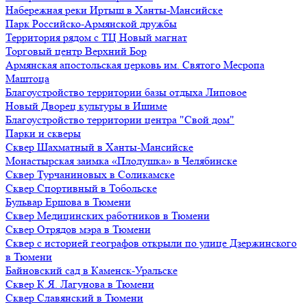
Набережная реки Иртыш в Ханты-Мансийске
Парк Российско-Армянской дружбы
Территория рядом с ТЦ Новый магнат
Торговый центр Верхний Бор
Армянская апостольская церковь им. Святого Месропа
Маштоца
Благоустройство территории базы отдыха Липовое
Нoвый Двoрeц культуры в Ишимe
Благоустройство территории центра "Свой дом"
Парки и скверы
Сквер Шахматный в Ханты-Мансийске
Монастырская заимка «Плодушка» в Челябинске
Сквер Турчаниновых в Соликамске
Сквер Спортивный в Тобольске
Бульвар Ершова в Тюмени
Сквер Медицинских работников в Тюмени
Сквер Отрядов мэра в Тюмени
Сквер с историей географов открыли по улице Дзержинского
в Тюмени
Байновский сад в Каменск-Уральске
Сквер К.Я. Лагунова в Тюмени
Сквер Славянский в Тюмени