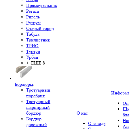
Прямоугольник
Регата
Ригель
Рутрум
Старый город
Табула
Трилистник
ТРИО
Туртур
Урбан
+ ЕЩЕ 8
Бордюры
Тротуарный
Информ
поребрик
Тротуарный
Оп
шарнирный
Шк
бордюр
О нас
бл
Бордюр
На
О заводе
дорожный
Ат