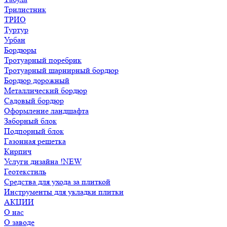
Трилистник
ТРИО
Туртур
Урбан
Бордюры
Тротуарный поребрик
Тротуарный шарнирный бордюр
Бордюр дорожный
Металлический бордюр
Садовый бордюр
Оформление ландшафта
Заборный блок
Подпорный блок
Газонная решетка
Кирпич
Услуги дизайна !NEW
Геотекстиль
Средства для ухода за плиткой
Инструменты для укладки плитки
АКЦИИ
О нас
О заводе