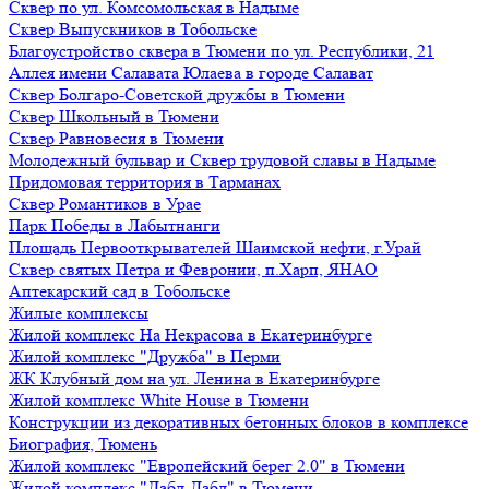
Сквер по ул. Комсомольская в Надыме
Сквер Выпускников в Тобольске
Благоустройство сквера в Тюмени по ул. Республики, 21
Аллея имени Салавата Юлаева в городе Салават
Сквер Болгаро-Советской дружбы в Тюмени
Сквер Школьный в Тюмени
Сквер Равновесия в Тюмени
Молодежный бульвар и Сквер трудовой славы в Надыме
Придомовая территория в Тарманах
Сквер Романтиков в Урае
Парк Победы в Лабытнанги
Площадь Первооткрывателей Шаимской нефти, г.Урай
Сквер святых Петра и Февронии, п.Харп, ЯНАО
Аптекарский сад в Тобольске
Жилые комплексы
Жилой комплекс На Некрасова в Екатеринбурге
Жилой комплекс "Дружба" в Перми
ЖК Клубный дом на ул. Ленина в Екатеринбурге
Жилой комплекс White House в Тюмени
Конструкции из декоративных бетонных блоков в комплексе
Биография, Тюмень
Жилой комплекс "Европейский берег 2.0" в Тюмени
Жилой комплекс "Дабл-Дабл" в Тюмени