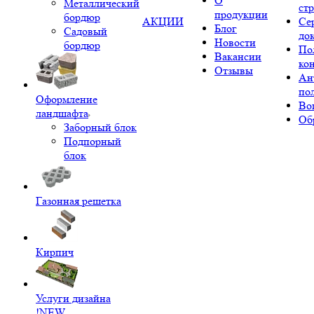
О
Металлический
ст
продукции
бордюр
АКЦИИ
Се
Блог
Садовый
до
Новости
бордюр
По
Вакансии
ко
Отзывы
Ан
по
Оформление
Во
ландшафта
Об
Заборный блок
Подпорный
блок
Газонная решетка
Кирпич
Услуги дизайна
!NEW