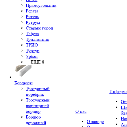
Прямоугольник
Регата
Ригель
Рутрум
Старый город
Табула
Трилистник
ТРИО
Туртур
Урбан
+ ЕЩЕ 8
Бордюры
Тротуарный
Информ
поребрик
Тротуарный
Оп
шарнирный
Шк
бордюр
О нас
бл
Бордюр
На
О заводе
дорожный
Ат