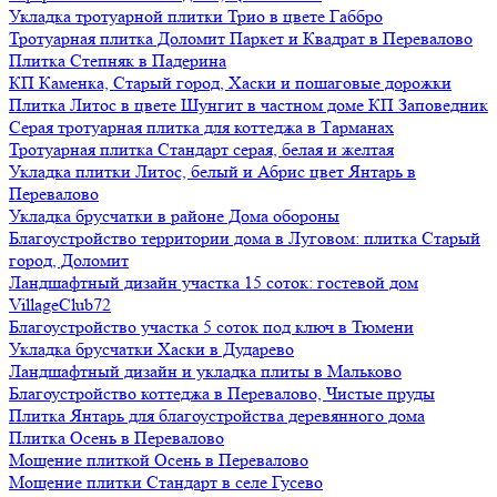
Укладка тротуарной плитки Трио в цвете Габбро
Тротуарная плитка Доломит Паркет и Квадрат в Перевалово
Плитка Степняк в Падерина
КП Каменка, Старый город, Хаски и пошаговые дорожки
Плитка Литос в цвете Шунгит в частном доме КП Заповедник
Серая тротуарная плитка для коттеджа в Тарманах
Тротуарная плитка Стандарт серая, белая и желтая
Укладка плитки Литос, белый и Абрис цвет Янтарь в
Перевалово
Укладка брусчатки в районе Дома обороны
Благоустройство территории дома в Луговом: плитка Старый
город, Доломит
Ландшафтный дизайн участка 15 соток: гостевой дом
VillageClub72
Благоустройство участка 5 соток под ключ в Тюмени
Укладка брусчатки Хаски в Дударево
Ландшафтный дизайн и укладка плиты в Мальково
Благоустройство коттеджа в Перевалово, Чистые пруды
Плитка Янтарь для благоустройства деревянного дома
Плитка Осень в Перевалово
Мощение плиткой Осень в Перевалово
Мощение плитки Стандарт в селе Гусево