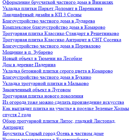
Оформление брусчаткой частного дома в Винзилях
Укладка плитки Паркет Доломит в Паренкина
Ландшафтный дизайн в КП 3 Сосны
Благоустройство частного дома в Дударева
Комплексное благоустройство дома в Комарово
Тротуарная плитка Классико Стандарт в Решетниково
Тротуарная плитка Классико Антрацит в СНТ Сосенка
Благоустройство частного дома в Перевалово
Мощение в п. Зубарево
Новый объект в Тюмени на Лесобазе
Дом в деревне Падерина
Укладка бетонной плитки серого цвета в Комарово
Благоустройство частного дома в Букино
Укладка тротуарной плитки в Мальково
Законченный объект в Луговом
Тротуарная плитка нового поколения
Из огорода тоже можно сделать произведение искусства
Как выглядит плитка на участке в поселке Зеленые Холмы
спустя 2 года
Обзор тротуарной плитки Литос, гладкий Листопад,
Антрацит
Брусчатка Старый город Осень в частном доме
Частное домовладение в Екатеринбурге