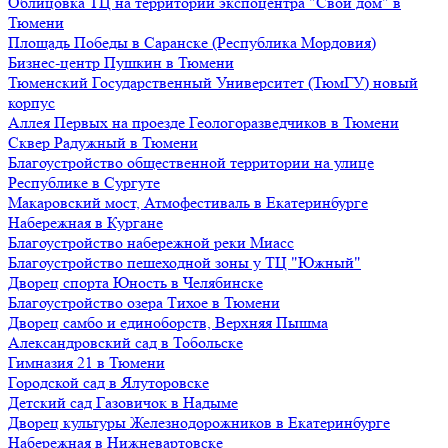
Облицовка ТЦ на территории экспоцентра "Свой дом" в
Тюмени
Площадь Победы в Саранске (Республика Мордовия)
Бизнес-центр Пушкин в Тюмени
Тюменский Государственный Университет (ТюмГУ) новый
корпус
Аллея Первых на проезде Геологоразведчиков в Тюмени
Сквер Радужный в Тюмени
Благоустройство общественной территории на улице
Республике в Сургуте
Макаровский мост, Атмофестиваль в Екатеринбурге
Набережная в Кургане
Благоустройство набережной реки Миасс
Благоустройство пешеходной зоны у ТЦ "Южный"
Дворец спорта Юность в Челябинске
Благоустройство озера Тихое в Тюмени
Дворец самбо и единоборств, Верхняя Пышма
Александровский сад в Тобольске
Гимназия 21 в Тюмени
Городской сад в Ялуторовске
Детский сад Газовичок в Надыме
Дворец культуры Железнодорожников в Екатеринбурге
Набережная в Нижневартовске