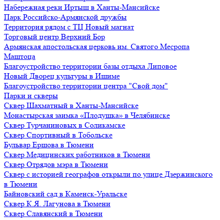
Набережная реки Иртыш в Ханты-Мансийске
Парк Российско-Армянской дружбы
Территория рядом с ТЦ Новый магнат
Торговый центр Верхний Бор
Армянская апостольская церковь им. Святого Месропа
Маштоца
Благоустройство территории базы отдыха Липовое
Нoвый Двoрeц культуры в Ишимe
Благоустройство территории центра "Свой дом"
Парки и скверы
Сквер Шахматный в Ханты-Мансийске
Монастырская заимка «Плодушка» в Челябинске
Сквер Турчаниновых в Соликамске
Сквер Спортивный в Тобольске
Бульвар Ершова в Тюмени
Сквер Медицинских работников в Тюмени
Сквер Отрядов мэра в Тюмени
Сквер с историей географов открыли по улице Дзержинского
в Тюмени
Байновский сад в Каменск-Уральске
Сквер К.Я. Лагунова в Тюмени
Сквер Славянский в Тюмени