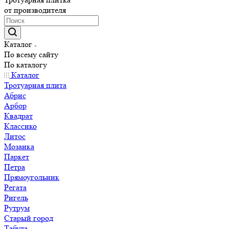
от производителя
Каталог
По всему сайту
По каталогу
Каталог
Тротуарная плита
Абрис
Арбор
Квадрат
Классико
Литос
Мозаика
Паркет
Петра
Прямоугольник
Регата
Ригель
Рутрум
Старый город
Табула