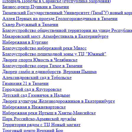
Площадь Победы в Саранске (Республика Мордовия)
Бизнес-центр Пушкин в Тюмени
Тюменский Государственный Университет (ТюмГУ) новый кор
Аллея Первых на проезде Геологоразведчиков в Тюмени
Сквер Радужный в Тюмени
Благоустройство общественной территории на улице Республик
Макаровский мост, Атмофестиваль в Екатеринбурге
Набережная в Кургане
Благоустройство набережной реки Миасс
Благоустройство пешеходной зоны у ТЦ "Южный"
Дворец спорта Юность в Челябинске
Благоустройство озера Тихое в Тюмени
Дворец самбо и единоборств, Верхняя Пышма
Александровский сад в Тобольске
Гимназия 21 в Тюмени
Городской сад в Ялуторовске
Детский сад Газовичок в Надыме
Дворец культуры Железнодорожников в Екатеринбурге
Набережная в Нижневартовске
Набережная реки Иртыш в Ханты-Мансийске
Парк Российско-Армянской дружбы
Территория рядом с ТЦ Новый магнат
Торговый центр Верхний Бор