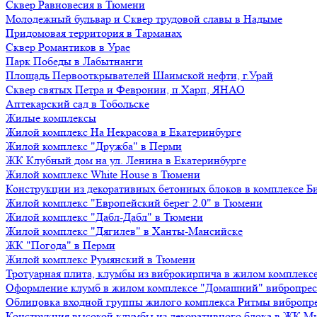
Сквер Равновесия в Тюмени
Молодежный бульвар и Сквер трудовой славы в Надыме
Придомовая территория в Тарманах
Сквер Романтиков в Урае
Парк Победы в Лабытнанги
Площадь Первооткрывателей Шаимской нефти, г.Урай
Сквер святых Петра и Февронии, п.Харп, ЯНАО
Аптекарский сад в Тобольске
Жилые комплексы
Жилой комплекс На Некрасова в Екатеринбурге
Жилой комплекс "Дружба" в Перми
ЖК Клубный дом на ул. Ленина в Екатеринбурге
Жилой комплекс White House в Тюмени
Конструкции из декоративных бетонных блоков в комплексе Б
Жилой комплекс "Европейский берег 2.0" в Тюмени
Жилой комплекс "Дабл-Дабл" в Тюмени
Жилой комплекс "Дягилев" в Ханты-Мансийске
ЖК "Погода" в Перми
Жилой комплекс Румянский в Тюмени
Тротуарная плита, клумбы из виброкирпича в жилом комплекс
Оформление клумб в жилом комплексе "Домашний" вибропре
Облицовка входной группы жилого комплекса Ритмы вибропр
Конструкция высокой клумбы из декоративного блока в ЖК М