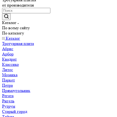
от производителя
Каталог
По всему сайту
По каталогу
Каталог
Тротуарная плита
Абрис
Арбор
Квадрат
Классико
Литос
Мозаика
Паркет
Петра
Прямоугольник
Регата
Ригель
Рутрум
Старый город
Табула