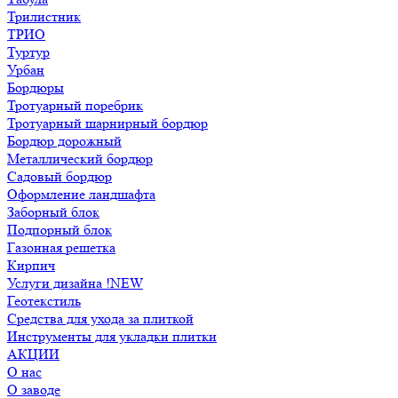
Трилистник
ТРИО
Туртур
Урбан
Бордюры
Тротуарный поребрик
Тротуарный шарнирный бордюр
Бордюр дорожный
Металлический бордюр
Садовый бордюр
Оформление ландшафта
Заборный блок
Подпорный блок
Газонная решетка
Кирпич
Услуги дизайна !NEW
Геотекстиль
Средства для ухода за плиткой
Инструменты для укладки плитки
АКЦИИ
О нас
О заводе