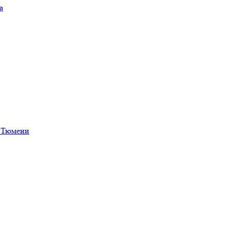
а
в Тюмени