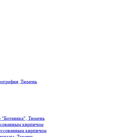
иография, Тюмень
е "Ботаника", Тюмень
ссованным кирпичом
ессованным кирпичом
ириады, Тюмень