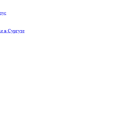
пус
е в Сургуте