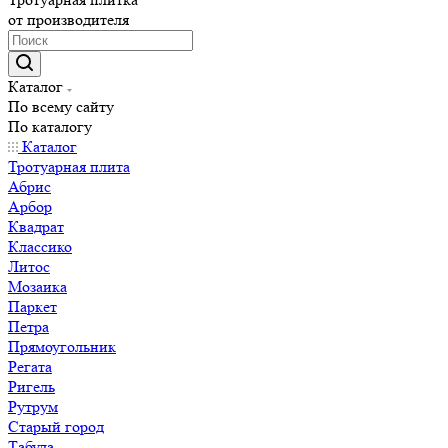
от производителя
Каталог
По всему сайту
По каталогу
Каталог
Тротуарная плита
Абрис
Арбор
Квадрат
Классико
Литос
Мозаика
Паркет
Петра
Прямоугольник
Регата
Ригель
Рутрум
Старый город
Табула