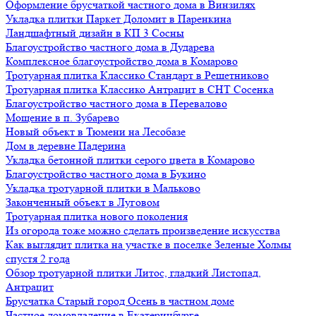
Оформление брусчаткой частного дома в Винзилях
Укладка плитки Паркет Доломит в Паренкина
Ландшафтный дизайн в КП 3 Сосны
Благоустройство частного дома в Дударева
Комплексное благоустройство дома в Комарово
Тротуарная плитка Классико Стандарт в Решетниково
Тротуарная плитка Классико Антрацит в СНТ Сосенка
Благоустройство частного дома в Перевалово
Мощение в п. Зубарево
Новый объект в Тюмени на Лесобазе
Дом в деревне Падерина
Укладка бетонной плитки серого цвета в Комарово
Благоустройство частного дома в Букино
Укладка тротуарной плитки в Мальково
Законченный объект в Луговом
Тротуарная плитка нового поколения
Из огорода тоже можно сделать произведение искусства
Как выглядит плитка на участке в поселке Зеленые Холмы
спустя 2 года
Обзор тротуарной плитки Литос, гладкий Листопад,
Антрацит
Брусчатка Старый город Осень в частном доме
Частное домовладение в Екатеринбурге