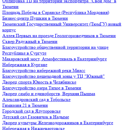
Облицовка ТЦ на территории экспоцентра "Свой дом" в
Тюмени
Площадь Победы в Саранске (Республика Мордовия)
Бизнес-центр Пушкин в Тюмени
Тюменский Государственный Университет (ТюмГУ) новый
корпус
Аллея Первых на проезде Геологоразведчиков в Тюмени
Сквер Радужный в Тюмени
Благоустройство общественной территории на улице
Республике в Сургуте
Макаровский мост, Атмофестиваль в Екатеринбурге
Набережная в Кургане
Благоустройство набережной реки Миасс
Благоустройство пешеходной зоны у ТЦ "Южный"
Дворец спорта Юность в Челябинске
Благоустройство озера Тихое в Тюмени
Дворец самбо и единоборств, Верхняя Пышма
Александровский сад в Тобольске
Гимназия 21 в Тюмени
Городской сад в Ялуторовске
Детский сад Газовичок в Надыме
Дворец культуры Железнодорожников в Екатеринбурге
Набережная в Нижневартовске