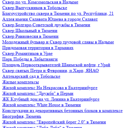
Сквер по ул. Комсомольская в Надыме
Сквер Выпускников в Тобольске
Благоустройство сквера в Тюмени по ул. Республики, 21
Аллея имени Салавата Юлаева в городе Салават
Сквер Болгаро-Советской дружбы в Тюмени
Сквер Школьный в Тюмени
Сквер Равновесия в Тюмени
Молодежный бульвар и Сквер трудовой славы в Надыме
Придомовая территория в Тарманах
Сквер Романтиков в Урае
Парк Победы в Лабытнанги
Площадь Первооткрывателей Шаимской нефти, г.Урай
Сквер святых Петра и Февронии, п.Харп, ЯНАО
Аптекарский сад в Тобольске
Жилые комплексы
Жилой комплекс На Некрасова в Екатеринбурге
Жилой комплекс "Дружба" в Перми
ЖК Клубный дом на ул. Ленина в Екатеринбурге
Жилой комплекс White House в Тюмени
Конструкции из декоративных бетонных блоков в комплексе
Биография, Тюмень
Жилой комплекс "Европейский берег 2.0" в Тюмени
Жилой комплекс "Дабл-Дабл" в Тюмени