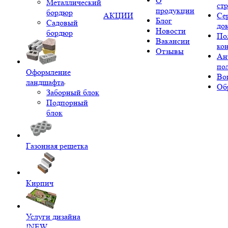
О
Металлический
ст
продукции
бордюр
АКЦИИ
Се
Блог
Садовый
до
Новости
бордюр
По
Вакансии
ко
Отзывы
Ан
по
Оформление
Во
ландшафта
Об
Заборный блок
Подпорный
блок
Газонная решетка
Кирпич
Услуги дизайна
!NEW