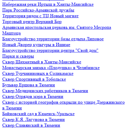
Набережная реки Иртыш в Ханты-Мансийске
Парк Российско-Армянской дружбы
Территория рядом с ТЦ Новый магнат
Торговый центр Верхний Бор
Армянская апостольская церковь им. Святого Месропа
Маштоца
Благоустройство территории базы отдыха Липовое
Нoвый Двoрeц культуры в Ишимe
Благоустройство территории центра "Свой дом"
Парки и скверы
Сквер Шахматный в Ханты-Мансийске
Монастырская заимка «Плодушка» в Челябинске
Сквер Турчаниновых в Соликамске
Сквер Спортивный в Тобольске
Бульвар Ершова в Тюмени
Сквер Медицинских работников в Тюмени
Сквер Отрядов мэра в Тюмени
Сквер с историей географов открыли по улице Дзержинского
в Тюмени
Байновский сад в Каменск-Уральске
Сквер К.Я. Лагунова в Тюмени
Сквер Славянский в Тюмени