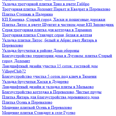
Укладка тротуарной плитки Трио в цвете Габбро
Тротуарная плитка Доломит Паркет и Квадрат в Перевалово
Плитка Степняк в Падерина
КП Каменка, Старый город, Хаски и пошаговые дорожки
Плитка Литос в цвете Шунгит в частном доме КП Заповедник
Серая тротуарная плитка для коттеджа в Тарманах
Тротуарная плитка Стандарт серая, белая и желтая
Укладка плитки Литос, белый и Абрис цвет Янтарь в
Перевалово
Укладка брусчатки в районе Дома обороны
Благоустройство территории дома в Луговом: плитка Старый
город, Доломит
Ландшафтный дизайн участка 15 соток: гостевой дом
VillageClub72
Благоустройство участка 5 соток под ключ в Тюмени
Укладка брусчатки Хаски в Дударево
Ландшафтный дизайн и укладка плиты в Мальково
Благоустройство коттеджа в Перевалово, Чистые пруды
Плитка Янтарь для благоустройства деревянного дома
Плитка Осень в Перевалово
Мощение плиткой Осень в Перевалово
Мощение плитки Стандарт в селе Гусево