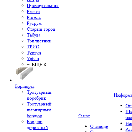
Прямоугольник
Регата
Ригель
Рутрум
Старый город
Табула
Трилистник
ТРИО
Туртур
Урбан
+ ЕЩЕ 8
Бордюры
Тротуарный
Информ
поребрик
Тротуарный
Оп
шарнирный
Шк
бордюр
О нас
бл
Бордюр
На
О заводе
дорожный
Ат