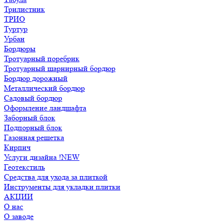
Трилистник
ТРИО
Туртур
Урбан
Бордюры
Тротуарный поребрик
Тротуарный шарнирный бордюр
Бордюр дорожный
Металлический бордюр
Садовый бордюр
Оформление ландшафта
Заборный блок
Подпорный блок
Газонная решетка
Кирпич
Услуги дизайна !NEW
Геотекстиль
Средства для ухода за плиткой
Инструменты для укладки плитки
АКЦИИ
О нас
О заводе