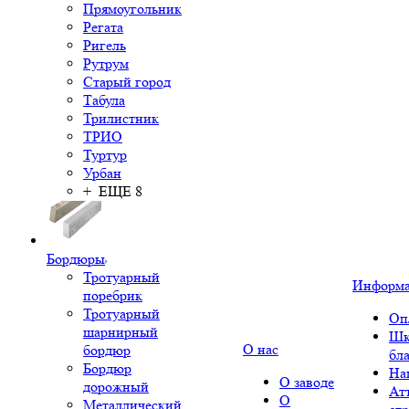
Прямоугольник
Регата
Ригель
Рутрум
Старый город
Табула
Трилистник
ТРИО
Туртур
Урбан
+ ЕЩЕ 8
Бордюры
Тротуарный
Информ
поребрик
Тротуарный
Оп
шарнирный
Шк
О нас
бордюр
бл
Бордюр
На
О заводе
дорожный
Ат
О
Металлический