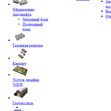
Ан
по
Оформление
Во
ландшафта
Об
Заборный блок
Подпорный
блок
Газонная решетка
Кирпич
Услуги дизайна
!NEW
Геотекстиль