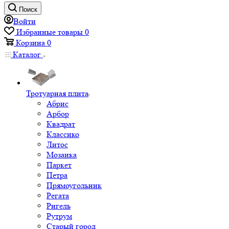
Поиск
Войти
Избранные товары
0
Корзина
0
Каталог
Тротуарная плита
Абрис
Арбор
Квадрат
Классико
Литос
Мозаика
Паркет
Петра
Прямоугольник
Регата
Ригель
Рутрум
Старый город