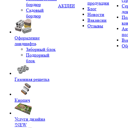
ст
продукции
бордюр
АКЦИИ
Се
Блог
Садовый
до
Новости
бордюр
По
Вакансии
ко
Отзывы
Ан
по
Оформление
Во
ландшафта
Об
Заборный блок
Подпорный
блок
Газонная решетка
Кирпич
Услуги дизайна
!NEW