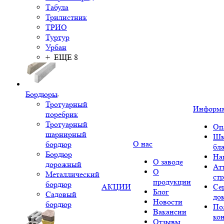
Табула
Трилистник
ТРИО
Туртур
Урбан
+ ЕЩЕ 8
Бордюры
Тротуарный
Информ
поребрик
Тротуарный
Оп
шарнирный
Шк
О нас
бордюр
бл
Бордюр
На
О заводе
дорожный
Ат
О
Металлический
ст
продукции
бордюр
АКЦИИ
Се
Блог
Садовый
до
Новости
бордюр
По
Вакансии
ко
Отзывы