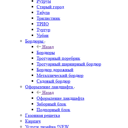
Рутрум
Старый город
Табула
Трилистник
ТРИО
Туртур
Урбан
Бордюры
Назад
Бордюры
Тротуарный поребрик
Тротуарный шарнирный бордюр
Бордюр дорожный
Металлический бордюр
Садовый бордюр
Оформление ландшафта
Назад
Оформление ландшафта
Заборный блок
Подпорный блок
Газонная решетка
Кирпич
Услуги дизайна !NEW