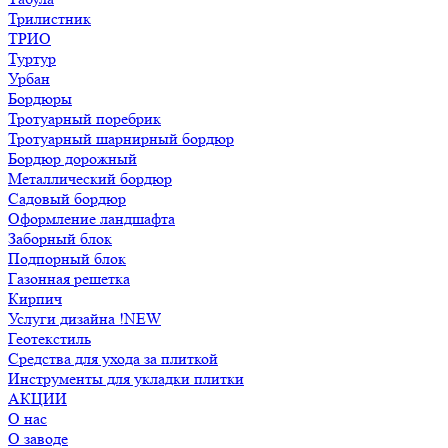
Трилистник
ТРИО
Туртур
Урбан
Бордюры
Тротуарный поребрик
Тротуарный шарнирный бордюр
Бордюр дорожный
Металлический бордюр
Садовый бордюр
Оформление ландшафта
Заборный блок
Подпорный блок
Газонная решетка
Кирпич
Услуги дизайна !NEW
Геотекстиль
Средства для ухода за плиткой
Инструменты для укладки плитки
АКЦИИ
О нас
О заводе