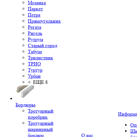
Мозаика
Паркет
Петра
Прямоугольник
Регата
Ригель
Рутрум
Старый город
Табула
Трилистник
ТРИО
Туртур
Урбан
+ ЕЩЕ 8
Бордюры
Тротуарный
Информ
поребрик
Тротуарный
Оп
шарнирный
Шк
бордюр
О нас