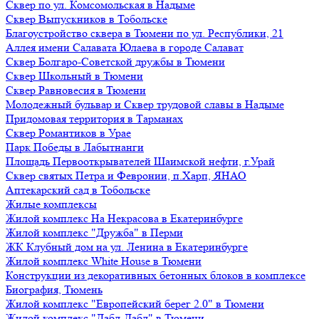
Сквер по ул. Комсомольская в Надыме
Сквер Выпускников в Тобольске
Благоустройство сквера в Тюмени по ул. Республики, 21
Аллея имени Салавата Юлаева в городе Салават
Сквер Болгаро-Советской дружбы в Тюмени
Сквер Школьный в Тюмени
Сквер Равновесия в Тюмени
Молодежный бульвар и Сквер трудовой славы в Надыме
Придомовая территория в Тарманах
Сквер Романтиков в Урае
Парк Победы в Лабытнанги
Площадь Первооткрывателей Шаимской нефти, г.Урай
Сквер святых Петра и Февронии, п.Харп, ЯНАО
Аптекарский сад в Тобольске
Жилые комплексы
Жилой комплекс На Некрасова в Екатеринбурге
Жилой комплекс "Дружба" в Перми
ЖК Клубный дом на ул. Ленина в Екатеринбурге
Жилой комплекс White House в Тюмени
Конструкции из декоративных бетонных блоков в комплексе
Биография, Тюмень
Жилой комплекс "Европейский берег 2.0" в Тюмени
Жилой комплекс "Дабл-Дабл" в Тюмени