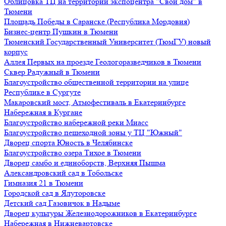
Облицовка ТЦ на территории экспоцентра "Свой дом" в
Тюмени
Площадь Победы в Саранске (Республика Мордовия)
Бизнес-центр Пушкин в Тюмени
Тюменский Государственный Университет (ТюмГУ) новый
корпус
Аллея Первых на проезде Геологоразведчиков в Тюмени
Сквер Радужный в Тюмени
Благоустройство общественной территории на улице
Республике в Сургуте
Макаровский мост, Атмофестиваль в Екатеринбурге
Набережная в Кургане
Благоустройство набережной реки Миасс
Благоустройство пешеходной зоны у ТЦ "Южный"
Дворец спорта Юность в Челябинске
Благоустройство озера Тихое в Тюмени
Дворец самбо и единоборств, Верхняя Пышма
Александровский сад в Тобольске
Гимназия 21 в Тюмени
Городской сад в Ялуторовске
Детский сад Газовичок в Надыме
Дворец культуры Железнодорожников в Екатеринбурге
Набережная в Нижневартовске