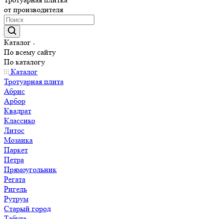
от производителя
Каталог
По всему сайту
По каталогу
Каталог
Тротуарная плита
Абрис
Арбор
Квадрат
Классико
Литос
Мозаика
Паркет
Петра
Прямоугольник
Регата
Ригель
Рутрум
Старый город
Табула