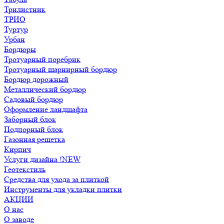
Трилистник
ТРИО
Туртур
Урбан
Бордюры
Тротуарный поребрик
Тротуарный шарнирный бордюр
Бордюр дорожный
Металлический бордюр
Садовый бордюр
Оформление ландшафта
Заборный блок
Подпорный блок
Газонная решетка
Кирпич
Услуги дизайна !NEW
Геотекстиль
Средства для ухода за плиткой
Инструменты для укладки плитки
АКЦИИ
О нас
О заводе