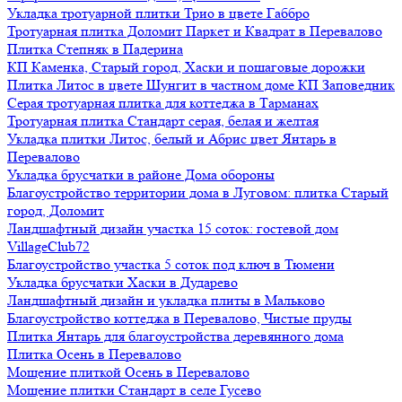
Укладка тротуарной плитки Трио в цвете Габбро
Тротуарная плитка Доломит Паркет и Квадрат в Перевалово
Плитка Степняк в Падерина
КП Каменка, Старый город, Хаски и пошаговые дорожки
Плитка Литос в цвете Шунгит в частном доме КП Заповедник
Серая тротуарная плитка для коттеджа в Тарманах
Тротуарная плитка Стандарт серая, белая и желтая
Укладка плитки Литос, белый и Абрис цвет Янтарь в
Перевалово
Укладка брусчатки в районе Дома обороны
Благоустройство территории дома в Луговом: плитка Старый
город, Доломит
Ландшафтный дизайн участка 15 соток: гостевой дом
VillageClub72
Благоустройство участка 5 соток под ключ в Тюмени
Укладка брусчатки Хаски в Дударево
Ландшафтный дизайн и укладка плиты в Мальково
Благоустройство коттеджа в Перевалово, Чистые пруды
Плитка Янтарь для благоустройства деревянного дома
Плитка Осень в Перевалово
Мощение плиткой Осень в Перевалово
Мощение плитки Стандарт в селе Гусево