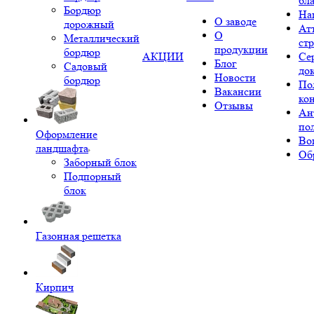
бл
Бордюр
На
О заводе
дорожный
Ат
О
Металлический
ст
продукции
бордюр
АКЦИИ
Се
Блог
Садовый
до
Новости
бордюр
По
Вакансии
ко
Отзывы
Ан
по
Оформление
Во
ландшафта
Об
Заборный блок
Подпорный
блок
Газонная решетка
Кирпич