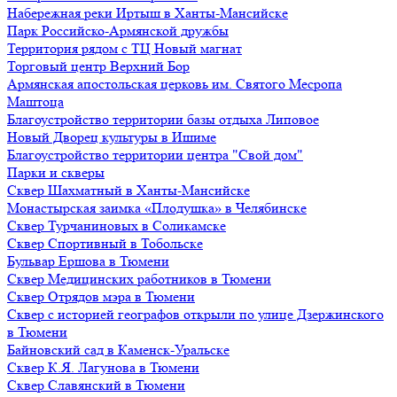
Набережная реки Иртыш в Ханты-Мансийске
Парк Российско-Армянской дружбы
Территория рядом с ТЦ Новый магнат
Торговый центр Верхний Бор
Армянская апостольская церковь им. Святого Месропа
Маштоца
Благоустройство территории базы отдыха Липовое
Нoвый Двoрeц культуры в Ишимe
Благоустройство территории центра "Свой дом"
Парки и скверы
Сквер Шахматный в Ханты-Мансийске
Монастырская заимка «Плодушка» в Челябинске
Сквер Турчаниновых в Соликамске
Сквер Спортивный в Тобольске
Бульвар Ершова в Тюмени
Сквер Медицинских работников в Тюмени
Сквер Отрядов мэра в Тюмени
Сквер с историей географов открыли по улице Дзержинского
в Тюмени
Байновский сад в Каменск-Уральске
Сквер К.Я. Лагунова в Тюмени
Сквер Славянский в Тюмени