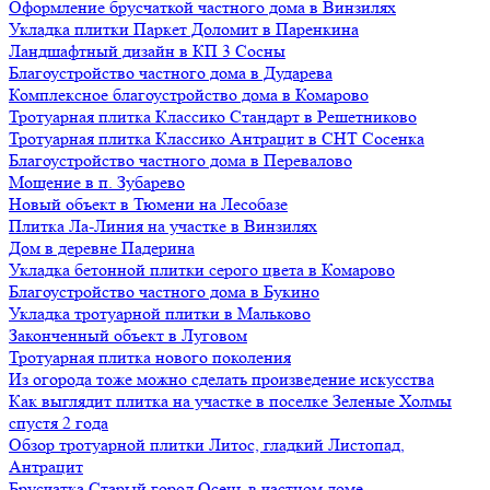
Оформление брусчаткой частного дома в Винзилях
Укладка плитки Паркет Доломит в Паренкина
Ландшафтный дизайн в КП 3 Сосны
Благоустройство частного дома в Дударева
Комплексное благоустройство дома в Комарово
Тротуарная плитка Классико Стандарт в Решетниково
Тротуарная плитка Классико Антрацит в СНТ Сосенка
Благоустройство частного дома в Перевалово
Мощение в п. Зубарево
Новый объект в Тюмени на Лесобазе
Плитка Ла-Линия на участке в Винзилях
Дом в деревне Падерина
Укладка бетонной плитки серого цвета в Комарово
Благоустройство частного дома в Букино
Укладка тротуарной плитки в Мальково
Законченный объект в Луговом
Тротуарная плитка нового поколения
Из огорода тоже можно сделать произведение искусства
Как выглядит плитка на участке в поселке Зеленые Холмы
спустя 2 года
Обзор тротуарной плитки Литос, гладкий Листопад,
Антрацит
Брусчатка Старый город Осень в частном доме