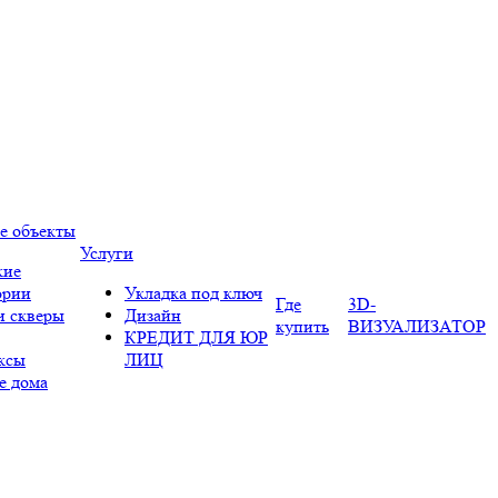
е объекты
Услуги
кие
ории
Укладка под ключ
Где
3D-
и скверы
Дизайн
купить
ВИЗУАЛИЗАТОР
КРЕДИТ ДЛЯ ЮР
ксы
ЛИЦ
е дома