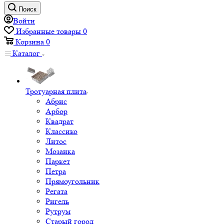
Поиск
Войти
Избранные товары
0
Корзина
0
Каталог
Тротуарная плита
Абрис
Арбор
Квадрат
Классико
Литос
Мозаика
Паркет
Петра
Прямоугольник
Регата
Ригель
Рутрум
Старый город