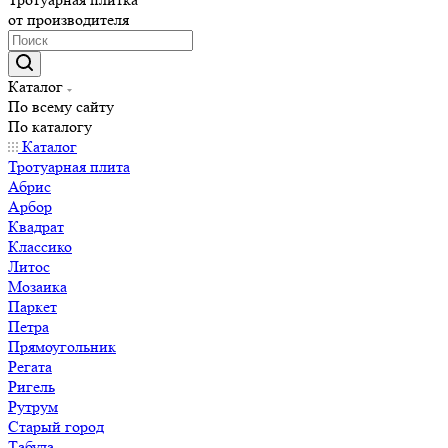
от производителя
Каталог
По всему сайту
По каталогу
Каталог
Тротуарная плита
Абрис
Арбор
Квадрат
Классико
Литос
Мозаика
Паркет
Петра
Прямоугольник
Регата
Ригель
Рутрум
Старый город
Табула