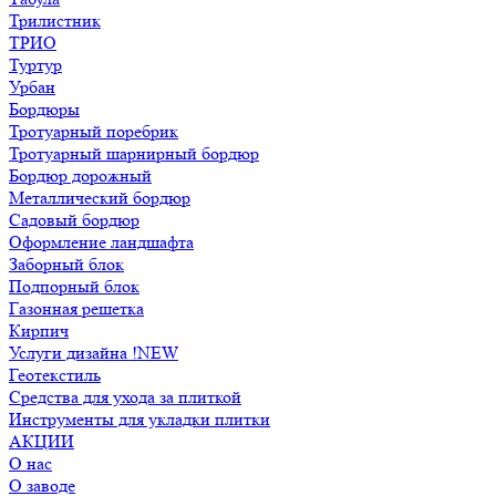
Трилистник
ТРИО
Туртур
Урбан
Бордюры
Тротуарный поребрик
Тротуарный шарнирный бордюр
Бордюр дорожный
Металлический бордюр
Садовый бордюр
Оформление ландшафта
Заборный блок
Подпорный блок
Газонная решетка
Кирпич
Услуги дизайна !NEW
Геотекстиль
Средства для ухода за плиткой
Инструменты для укладки плитки
АКЦИИ
О нас
О заводе