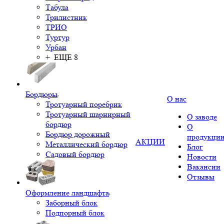
Табула
Трилистник
ТРИО
Туртур
Урбан
+ ЕЩЕ 8
Бордюры
О нас
Тротуарный поребрик
Тротуарный шарнирный
О заводе
бордюр
О
Бордюр дорожный
продукци
АКЦИИ
Металлический бордюр
Блог
Садовый бордюр
Новости
Вакансии
Отзывы
Оформление ландшафта
Заборный блок
Подпорный блок