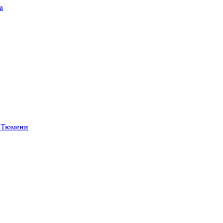
а
в Тюмени