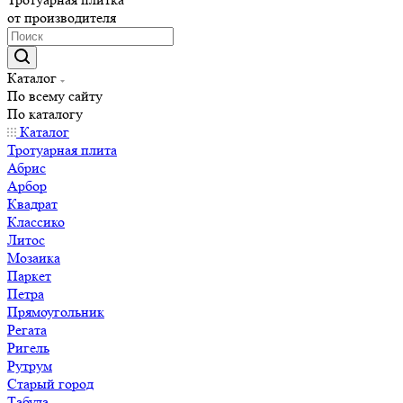
от производителя
Каталог
По всему сайту
По каталогу
Каталог
Тротуарная плита
Абрис
Арбор
Квадрат
Классико
Литос
Мозаика
Паркет
Петра
Прямоугольник
Регата
Ригель
Рутрум
Старый город
Табула