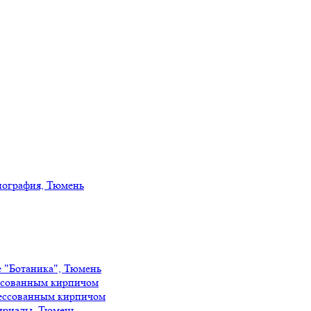
иография, Тюмень
е "Ботаника", Тюмень
ссованным кирпичом
ессованным кирпичом
ириады, Тюмень