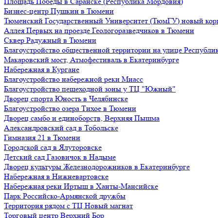
Площадь Победы в Саранске (Республика Мордовия)
Бизнес-центр Пушкин в Тюмени
Тюменский Государственный Университет (ТюмГУ) новый кор
Аллея Первых на проезде Геологоразведчиков в Тюмени
Сквер Радужный в Тюмени
Благоустройство общественной территории на улице Республик
Макаровский мост, Атмофестиваль в Екатеринбурге
Набережная в Кургане
Благоустройство набережной реки Миасс
Благоустройство пешеходной зоны у ТЦ "Южный"
Дворец спорта Юность в Челябинске
Благоустройство озера Тихое в Тюмени
Дворец самбо и единоборств, Верхняя Пышма
Александровский сад в Тобольске
Гимназия 21 в Тюмени
Городской сад в Ялуторовске
Детский сад Газовичок в Надыме
Дворец культуры Железнодорожников в Екатеринбурге
Набережная в Нижневартовске
Набережная реки Иртыш в Ханты-Мансийске
Парк Российско-Армянской дружбы
Территория рядом с ТЦ Новый магнат
Торговый центр Верхний Бор