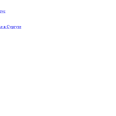
пус
е в Сургуте