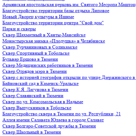
Армянская апостольская церковь им. Святого Месропа Маштоц
Благоустройство территории базы отдыха Липовое
Нoвый Двoрeц культуры в Ишимe
Благоустройство территории центра "Свой дом"
Парки и скверы
Сквер Шахматный в Ханты-Мансийске
Монастырская заимка «Плодушка» в Челябинске
Сквер Турчаниновых в Соликамске
Сквер Спортивный в Тобольске
Бульвар Ершова в Тюмени
Сквер Медицинских работников в Тюмени
Сквер Отрядов мэра в Тюмени
Сквер с историей географов открыли по улице Дзержинского 
Байновский сад в Каменск-Уральске
Сквер К.Я. Лагунова в Тюмени
Сквер Славянский в Тюмени
Сквер по ул. Комсомольская в Надыме
Сквер Выпускников в Тобольске
Благоустройство сквера в Тюмени по ул. Республики, 21
Аллея имени Салавата Юлаева в городе Салават
Сквер Болгаро-Советской дружбы в Тюмени
Сквер Школьный в Тюмени