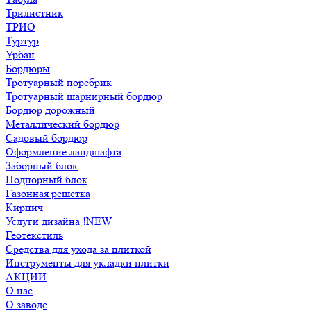
Трилистник
ТРИО
Туртур
Урбан
Бордюры
Тротуарный поребрик
Тротуарный шарнирный бордюр
Бордюр дорожный
Металлический бордюр
Садовый бордюр
Оформление ландшафта
Заборный блок
Подпорный блок
Газонная решетка
Кирпич
Услуги дизайна !NEW
Геотекстиль
Средства для ухода за плиткой
Инструменты для укладки плитки
АКЦИИ
О нас
О заводе