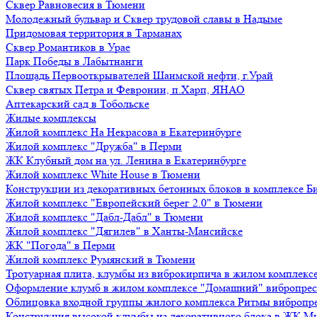
Сквер Равновесия в Тюмени
Молодежный бульвар и Сквер трудовой славы в Надыме
Придомовая территория в Тарманах
Сквер Романтиков в Урае
Парк Победы в Лабытнанги
Площадь Первооткрывателей Шаимской нефти, г.Урай
Сквер святых Петра и Февронии, п.Харп, ЯНАО
Аптекарский сад в Тобольске
Жилые комплексы
Жилой комплекс На Некрасова в Екатеринбурге
Жилой комплекс "Дружба" в Перми
ЖК Клубный дом на ул. Ленина в Екатеринбурге
Жилой комплекс White House в Тюмени
Конструкции из декоративных бетонных блоков в комплексе Б
Жилой комплекс "Европейский берег 2.0" в Тюмени
Жилой комплекс "Дабл-Дабл" в Тюмени
Жилой комплекс "Дягилев" в Ханты-Мансийске
ЖК "Погода" в Перми
Жилой комплекс Румянский в Тюмени
Тротуарная плита, клумбы из виброкирпича в жилом комплекс
Оформление клумб в жилом комплексе "Домашний" вибропре
Облицовка входной группы жилого комплекса Ритмы вибропр
Конструкция высокой клумбы из декоративного блока в ЖК М