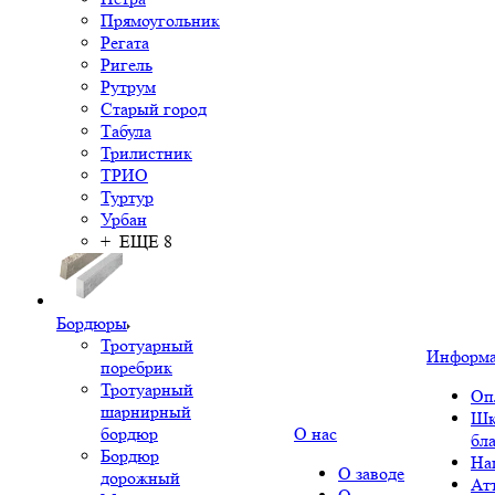
Прямоугольник
Регата
Ригель
Рутрум
Старый город
Табула
Трилистник
ТРИО
Туртур
Урбан
+ ЕЩЕ 8
Бордюры
Тротуарный
Информ
поребрик
Тротуарный
Оп
шарнирный
Шк
бордюр
О нас
бл
Бордюр
На
О заводе
дорожный
Ат