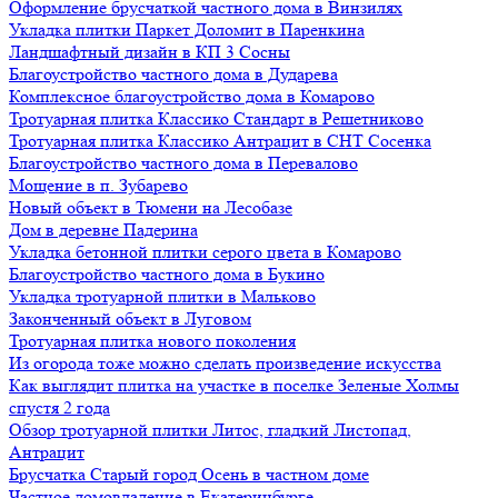
Оформление брусчаткой частного дома в Винзилях
Укладка плитки Паркет Доломит в Паренкина
Ландшафтный дизайн в КП 3 Сосны
Благоустройство частного дома в Дударева
Комплексное благоустройство дома в Комарово
Тротуарная плитка Классико Стандарт в Решетниково
Тротуарная плитка Классико Антрацит в СНТ Сосенка
Благоустройство частного дома в Перевалово
Мощение в п. Зубарево
Новый объект в Тюмени на Лесобазе
Дом в деревне Падерина
Укладка бетонной плитки серого цвета в Комарово
Благоустройство частного дома в Букино
Укладка тротуарной плитки в Мальково
Законченный объект в Луговом
Тротуарная плитка нового поколения
Из огорода тоже можно сделать произведение искусства
Как выглядит плитка на участке в поселке Зеленые Холмы
спустя 2 года
Обзор тротуарной плитки Литос, гладкий Листопад,
Антрацит
Брусчатка Старый город Осень в частном доме
Частное домовладение в Екатеринбурге