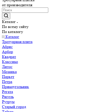
от производителя
Каталог
По всему сайту
По каталогу
Каталог
Тротуарная плита
Абрис
Арбор
Квадрат
Классико
Литос
Мозаика
Паркет
Петра
Прямоугольник
Регата
Ригель
Рутрум
Старый город
Табула