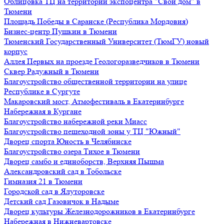
Облицовка ТЦ на территории экспоцентра "Свой дом" в
Тюмени
Площадь Победы в Саранске (Республика Мордовия)
Бизнес-центр Пушкин в Тюмени
Тюменский Государственный Университет (ТюмГУ) новый
корпус
Аллея Первых на проезде Геологоразведчиков в Тюмени
Сквер Радужный в Тюмени
Благоустройство общественной территории на улице
Республике в Сургуте
Макаровский мост, Атмофестиваль в Екатеринбурге
Набережная в Кургане
Благоустройство набережной реки Миасс
Благоустройство пешеходной зоны у ТЦ "Южный"
Дворец спорта Юность в Челябинске
Благоустройство озера Тихое в Тюмени
Дворец самбо и единоборств, Верхняя Пышма
Александровский сад в Тобольске
Гимназия 21 в Тюмени
Городской сад в Ялуторовске
Детский сад Газовичок в Надыме
Дворец культуры Железнодорожников в Екатеринбурге
Набережная в Нижневартовске