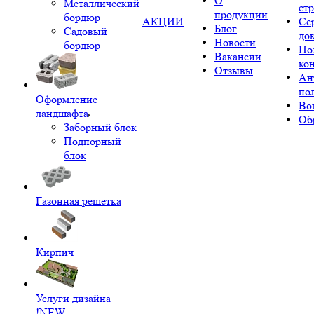
О
Металлический
ст
продукции
бордюр
АКЦИИ
Се
Блог
Садовый
до
Новости
бордюр
По
Вакансии
ко
Отзывы
Ан
по
Оформление
Во
ландшафта
Об
Заборный блок
Подпорный
блок
Газонная решетка
Кирпич
Услуги дизайна
!NEW