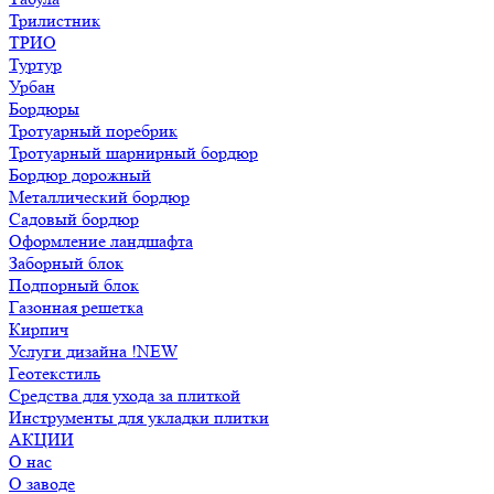
Трилистник
ТРИО
Туртур
Урбан
Бордюры
Тротуарный поребрик
Тротуарный шарнирный бордюр
Бордюр дорожный
Металлический бордюр
Садовый бордюр
Оформление ландшафта
Заборный блок
Подпорный блок
Газонная решетка
Кирпич
Услуги дизайна !NEW
Геотекстиль
Средства для ухода за плиткой
Инструменты для укладки плитки
АКЦИИ
О нас
О заводе