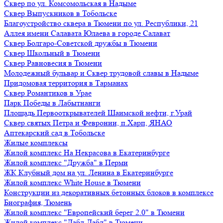
Сквер по ул. Комсомольская в Надыме
Сквер Выпускников в Тобольске
Благоустройство сквера в Тюмени по ул. Республики, 21
Аллея имени Салавата Юлаева в городе Салават
Сквер Болгаро-Советской дружбы в Тюмени
Сквер Школьный в Тюмени
Сквер Равновесия в Тюмени
Молодежный бульвар и Сквер трудовой славы в Надыме
Придомовая территория в Тарманах
Сквер Романтиков в Урае
Парк Победы в Лабытнанги
Площадь Первооткрывателей Шаимской нефти, г.Урай
Сквер святых Петра и Февронии, п.Харп, ЯНАО
Аптекарский сад в Тобольске
Жилые комплексы
Жилой комплекс На Некрасова в Екатеринбурге
Жилой комплекс "Дружба" в Перми
ЖК Клубный дом на ул. Ленина в Екатеринбурге
Жилой комплекс White House в Тюмени
Конструкции из декоративных бетонных блоков в комплексе
Биография, Тюмень
Жилой комплекс "Европейский берег 2.0" в Тюмени
Жилой комплекс "Дабл-Дабл" в Тюмени