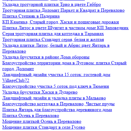
Укладка тротуарной плитки Трио в цвете Габбро
Тротуарная плитка Доломит Паркет и Квадрат в Перевалово
Плитка Степняк в Падерина
КП Каменка, Старый город, Хаски и пошаговые дорожки
Плитка Литос в цвете Шунгит в частном доме КП Заповедник
Серая тротуарная плитка для коттеджа в Тарманах
Тротуарная плитка Стандарт серая, белая и желтая
Укладка плитки Литос, белый и Абрис цвет Янтарь в
Перевалово
Укладка брусчатки в районе Дома обороны
Благоустройство территории дома в Луговом: плитка Старый
город, Доломит
Ландшафтный дизайн участка 15 соток: гостевой дом
VillageClub72
Благоустройство участка 5 соток под ключ в Тюмени
Укладка брусчатки Хаски в Дударево
Ландшафтный дизайн и укладка плиты в Мальково
Благоустройство коттеджа в Перевалово, Чистые пруды
Плитка Янтарь для благоустройства деревянного дома
Плитка Осень в Перевалово
Мощение плиткой Осень в Перевалово
Мощение плитки Стандарт в селе Гусево