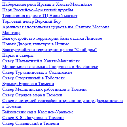
Набережная реки Иртыш в Ханты-Мансийске
Парк Российско-Армянской дружбы
Территория рядом с ТЦ Новый магнат
Торговый центр Верхний Бор
Армянская апостольская церковь им. Святого Месропа
Маштоца
Благоустройство территории базы отдыха Липовое
Нoвый Двoрeц культуры в Ишимe
Благоустройство территории центра "Свой дом"
Парки и скверы
Сквер Шахматный в Ханты-Мансийске
Монастырская заимка «Плодушка» в Челябинске
Сквер Турчаниновых в Соликамске
Сквер Спортивный в Тобольске
Бульвар Ершова в Тюмени
Сквер Медицинских работников в Тюмени
Сквер Отрядов мэра в Тюмени
Сквер с историей географов открыли по улице Дзержинского
в Тюмени
Байновский сад в Каменск-Уральске
Сквер К.Я. Лагунова в Тюмени
Сквер Славянский в Тюмени