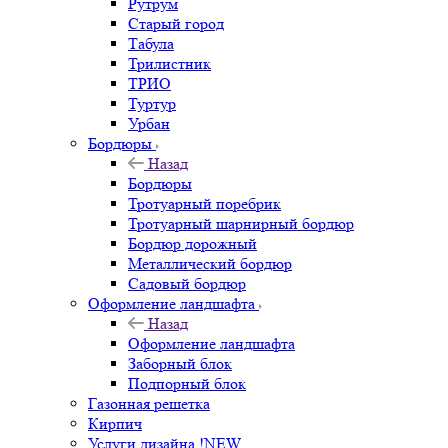
Рутрум
Старый город
Табула
Трилистник
ТРИО
Туртур
Урбан
Бордюры
Назад
Бордюры
Тротуарный поребрик
Тротуарный шарнирный бордюр
Бордюр дорожный
Металлический бордюр
Садовый бордюр
Оформление ландшафта
Назад
Оформление ландшафта
Заборный блок
Подпорный блок
Газонная решетка
Кирпич
Услуги дизайна !NEW