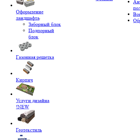
Ан
по
Оформление
Во
ландшафта
Об
Заборный блок
Подпорный
блок
Газонная решетка
Кирпич
Услуги дизайна
!NEW
Геотекстиль