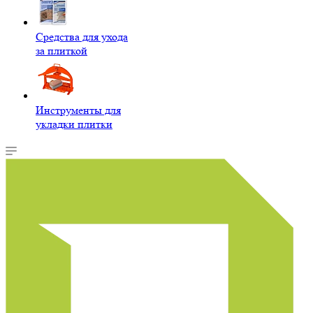
Средства для ухода
за плиткой
Инструменты для
укладки плитки