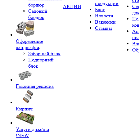
ст
продукции
бордюр
АКЦИИ
Се
Блог
Садовый
до
Новости
бордюр
По
Вакансии
ко
Отзывы
Ан
по
Оформление
Во
ландшафта
Об
Заборный блок
Подпорный
блок
Газонная решетка
Кирпич
Услуги дизайна
!NEW