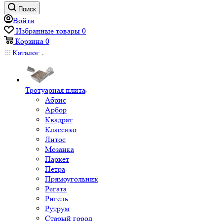
Поиск
Войти
Избранные товары
0
Корзина
0
Каталог
Тротуарная плита
Абрис
Арбор
Квадрат
Классико
Литос
Мозаика
Паркет
Петра
Прямоугольник
Регата
Ригель
Рутрум
Старый город