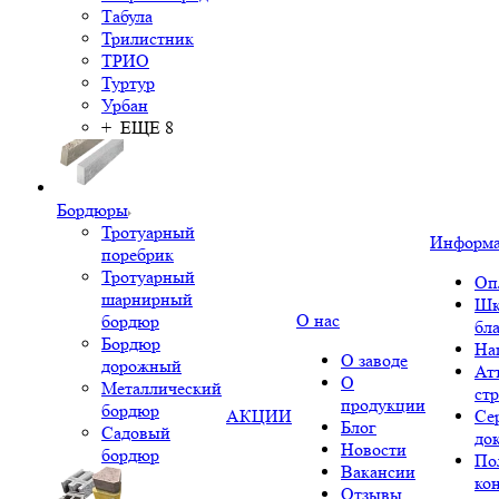
Табула
Трилистник
ТРИО
Туртур
Урбан
+ ЕЩЕ 8
Бордюры
Тротуарный
Информ
поребрик
Тротуарный
Оп
шарнирный
Шк
О нас
бордюр
бл
Бордюр
На
О заводе
дорожный
Ат
О
Металлический
ст
продукции
бордюр
АКЦИИ
Се
Блог
Садовый
до
Новости
бордюр
По
Вакансии
ко
Отзывы