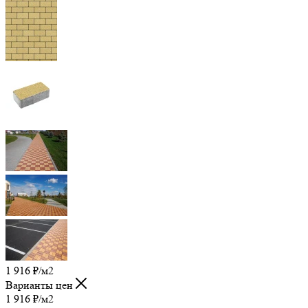
1 916
₽
/м2
Варианты цен
1 916
₽
/м2