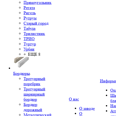
Прямоугольник
Регата
Ригель
Рутрум
Старый город
Табула
Трилистник
ТРИО
Туртур
Урбан
+ ЕЩЕ 8
Бордюры
Тротуарный
Информ
поребрик
Тротуарный
Оп
шарнирный
Шк
О нас
бордюр
бл
Бордюр
На
О заводе
дорожный
Ат
О
Металлический