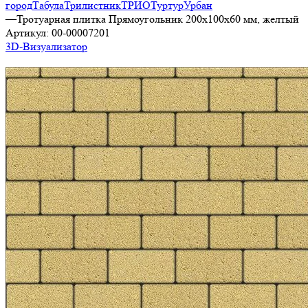
город
Табула
Трилистник
ТРИО
Туртур
Урбан
—
Тротуарная плитка Прямоугольник 200х100х60 мм, желтый
Артикул:
00-00007201
3D-Визуализатор