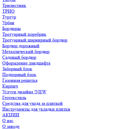
Трилистник
ТРИО
Туртур
Урбан
Бордюры
Тротуарный поребрик
Тротуарный шарнирный бордюр
Бордюр дорожный
Металлический бордюр
Садовый бордюр
Оформление ландшафта
Заборный блок
Подпорный блок
Газонная решетка
Кирпич
Услуги дизайна !NEW
Геотекстиль
Средства для ухода за плиткой
Инструменты для укладки плитки
АКЦИИ
О нас
О заводе