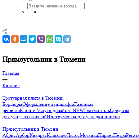
Прямоугольник в Тюмени
Главная
—
Каталог
—
Тротуарная плита в Тюмени
Бордюры
Оформление ландшафта
Газонная
решетка
Кирпич
Услуги дизайна !NEW
Геотекстиль
Средства
для ухода за плиткой
Инструменты для укладки плитки
—
Прямоугольник в Тюмени
Абрис
Арбор
Квадрат
Классико
Литос
Мозаика
Паркет
Петра
Регат