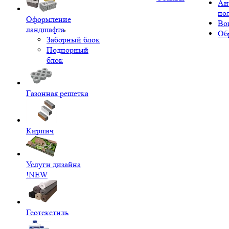
Ан
по
Оформление
Во
ландшафта
Об
Заборный блок
Подпорный
блок
Газонная решетка
Кирпич
Услуги дизайна
!NEW
Геотекстиль