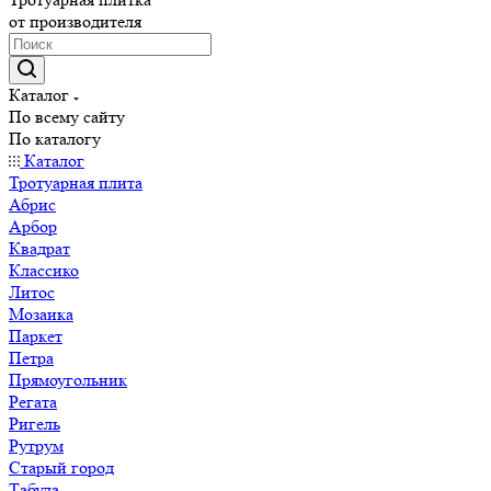
от производителя
Каталог
По всему сайту
По каталогу
Каталог
Тротуарная плита
Абрис
Арбор
Квадрат
Классико
Литос
Мозаика
Паркет
Петра
Прямоугольник
Регата
Ригель
Рутрум
Старый город
Табула