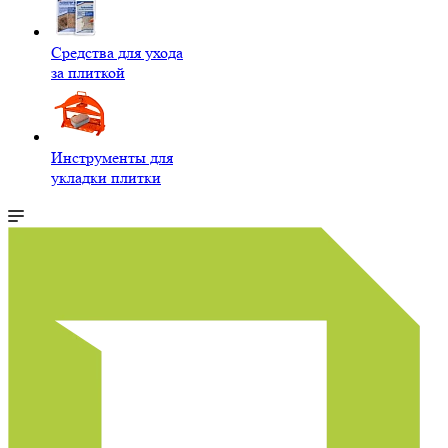
Средства для ухода
за плиткой
Инструменты для
укладки плитки