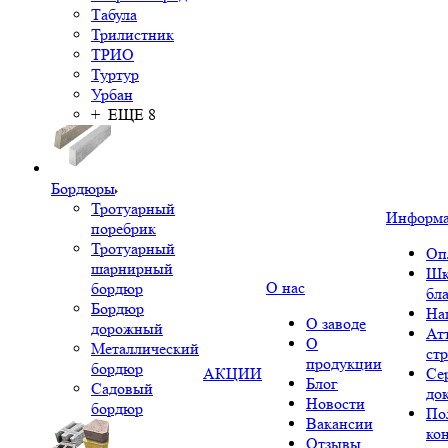
Табула
Трилистник
ТРИО
Туртур
Урбан
+ ЕЩЕ 8
Бордюры
Тротуарный
Информ
поребрик
Тротуарный
Оп
шарнирный
Шк
О нас
бордюр
бл
Бордюр
На
О заводе
дорожный
Ат
О
Металлический
ст
продукции
бордюр
АКЦИИ
Се
Блог
Садовый
до
Новости
бордюр
По
Вакансии
ко
Отзывы