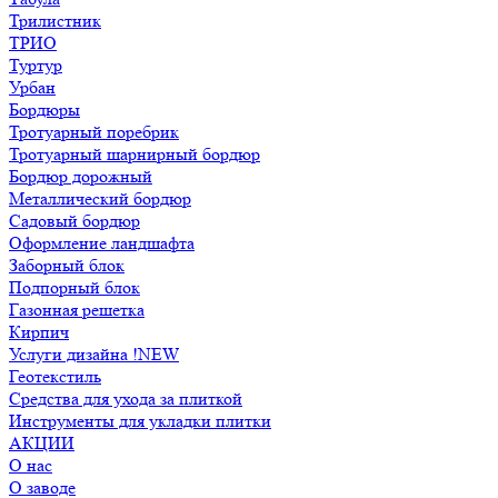
Трилистник
ТРИО
Туртур
Урбан
Бордюры
Тротуарный поребрик
Тротуарный шарнирный бордюр
Бордюр дорожный
Металлический бордюр
Садовый бордюр
Оформление ландшафта
Заборный блок
Подпорный блок
Газонная решетка
Кирпич
Услуги дизайна !NEW
Геотекстиль
Средства для ухода за плиткой
Инструменты для укладки плитки
АКЦИИ
О нас
О заводе