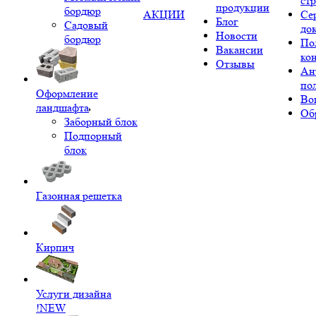
ст
продукции
бордюр
АКЦИИ
Се
Блог
Садовый
до
Новости
бордюр
По
Вакансии
ко
Отзывы
Ан
по
Оформление
Во
ландшафта
Об
Заборный блок
Подпорный
блок
Газонная решетка
Кирпич
Услуги дизайна
!NEW