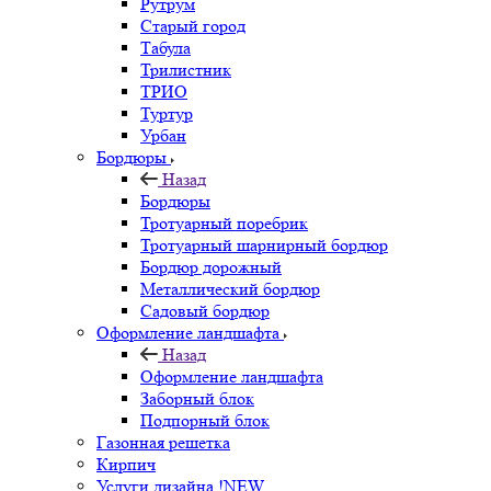
Рутрум
Старый город
Табула
Трилистник
ТРИО
Туртур
Урбан
Бордюры
Назад
Бордюры
Тротуарный поребрик
Тротуарный шарнирный бордюр
Бордюр дорожный
Металлический бордюр
Садовый бордюр
Оформление ландшафта
Назад
Оформление ландшафта
Заборный блок
Подпорный блок
Газонная решетка
Кирпич
Услуги дизайна !NEW