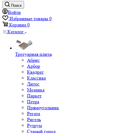
Поиск
Войти
Избранные товары
0
Корзина
0
Каталог
Тротуарная плита
Абрис
Арбор
Квадрат
Классико
Литос
Мозаика
Паркет
Петра
Прямоугольник
Регата
Ригель
Рутрум
Старый город