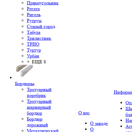
Прямоугольник
Регата
Ригель
Рутрум
Старый город
Табула
Трилистник
ТРИО
Туртур
Урбан
+ ЕЩЕ 8
Бордюры
Тротуарный
Информ
поребрик
Тротуарный
Оп
шарнирный
Шк
О нас
бордюр
бл
Бордюр
На
О заводе
дорожный
Ат
О
Металлический