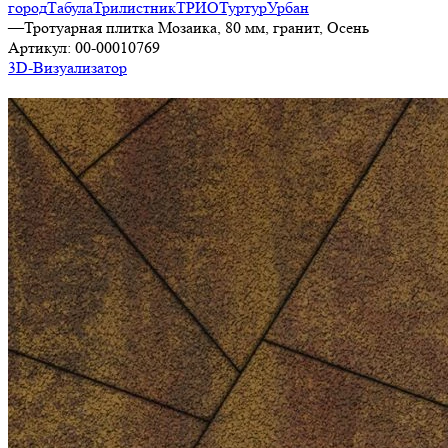
город
Табула
Трилистник
ТРИО
Туртур
Урбан
—
Тротуарная плитка Мозаика, 80 мм, гранит, Осень
Артикул:
00-00010769
3D-Визуализатор