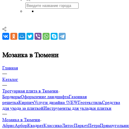
Мозаика в Тюмени
Главная
—
Каталог
—
Тротуарная плита в Тюмени
Бордюры
Оформление ландшафта
Газонная
решетка
Кирпич
Услуги дизайна !NEW
Геотекстиль
Средства
для ухода за плиткой
Инструменты для укладки плитки
—
Мозаика в Тюмени
Абрис
Арбор
Квадрат
Классико
Литос
Паркет
Петра
Прямоугольни