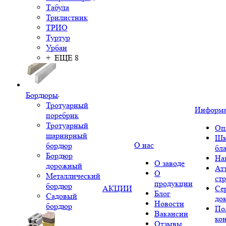
Табула
Трилистник
ТРИО
Туртур
Урбан
+ ЕЩЕ 8
Бордюры
Тротуарный
Информ
поребрик
Тротуарный
Оп
шарнирный
Шк
О нас
бордюр
бл
Бордюр
На
О заводе
дорожный
Ат
О
Металлический
ст
продукции
бордюр
АКЦИИ
Се
Блог
Садовый
до
Новости
бордюр
По
Вакансии
ко
Отзывы