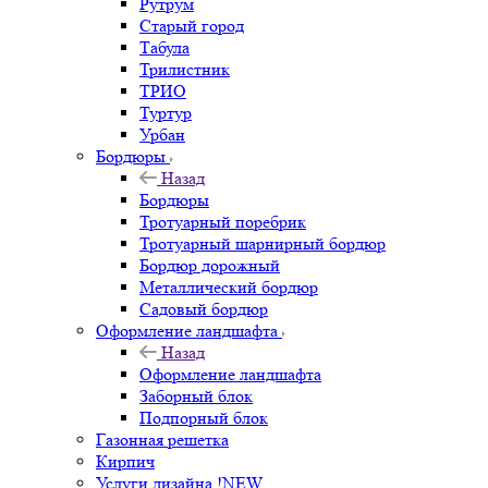
Рутрум
Старый город
Табула
Трилистник
ТРИО
Туртур
Урбан
Бордюры
Назад
Бордюры
Тротуарный поребрик
Тротуарный шарнирный бордюр
Бордюр дорожный
Металлический бордюр
Садовый бордюр
Оформление ландшафта
Назад
Оформление ландшафта
Заборный блок
Подпорный блок
Газонная решетка
Кирпич
Услуги дизайна !NEW