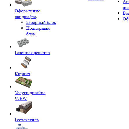
Ан
по
Оформление
Во
ландшафта
Об
Заборный блок
Подпорный
блок
Газонная решетка
Кирпич
Услуги дизайна
!NEW
Геотекстиль