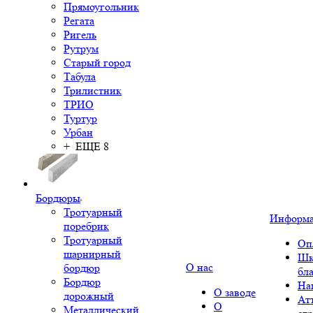
Прямоугольник
Регата
Ригель
Рутрум
Старый город
Табула
Трилистник
ТРИО
Туртур
Урбан
+ ЕЩЕ 8
Бордюры
Тротуарный
Информ
поребрик
Тротуарный
Оп
шарнирный
Шк
О нас
бордюр
бл
Бордюр
На
О заводе
дорожный
Ат
О
Металлический