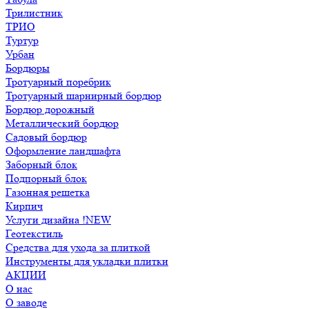
Трилистник
ТРИО
Туртур
Урбан
Бордюры
Тротуарный поребрик
Тротуарный шарнирный бордюр
Бордюр дорожный
Металлический бордюр
Садовый бордюр
Оформление ландшафта
Заборный блок
Подпорный блок
Газонная решетка
Кирпич
Услуги дизайна !NEW
Геотекстиль
Средства для ухода за плиткой
Инструменты для укладки плитки
АКЦИИ
О нас
О заводе