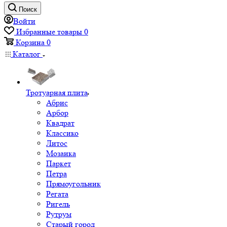
Поиск
Войти
Избранные товары
0
Корзина
0
Каталог
Тротуарная плита
Абрис
Арбор
Квадрат
Классико
Литос
Мозаика
Паркет
Петра
Прямоугольник
Регата
Ригель
Рутрум
Старый город