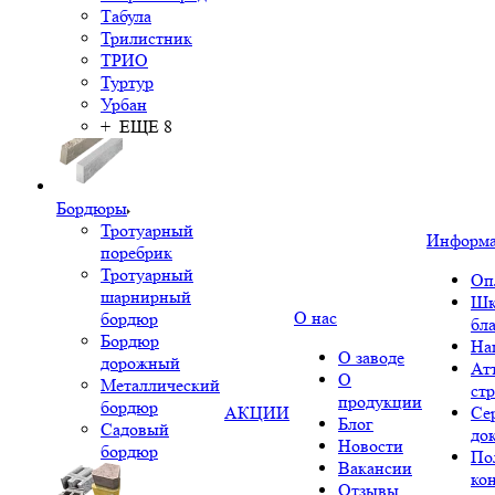
Табула
Трилистник
ТРИО
Туртур
Урбан
+ ЕЩЕ 8
Бордюры
Тротуарный
Информ
поребрик
Тротуарный
Оп
шарнирный
Шк
О нас
бордюр
бл
Бордюр
На
О заводе
дорожный
Ат
О
Металлический
ст
продукции
бордюр
АКЦИИ
Се
Блог
Садовый
до
Новости
бордюр
По
Вакансии
ко
Отзывы