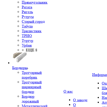
Прямоугольник
Регата
Ригель
Рутрум
Старый город
Табула
Трилистник
ТРИО
Туртур
Урбан
+ ЕЩЕ 8
Бордюры
Тротуарный
Информ
поребрик
Тротуарный
Оп
шарнирный
Шк
О нас
бордюр
бл
Бордюр
На
О заводе
дорожный
Ат
О
Металлический