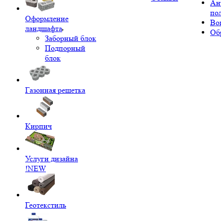
Ан
по
Оформление
Во
ландшафта
Об
Заборный блок
Подпорный
блок
Газонная решетка
Кирпич
Услуги дизайна
!NEW
Геотекстиль