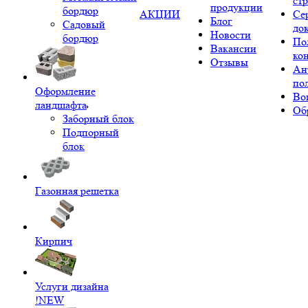
ст
продукции
бордюр
АКЦИИ
Се
Блог
Садовый
до
Новости
бордюр
По
Вакансии
ко
Отзывы
Ан
по
Оформление
Во
ландшафта
Об
Заборный блок
Подпорный
блок
Газонная решетка
Кирпич
Услуги дизайна
!NEW