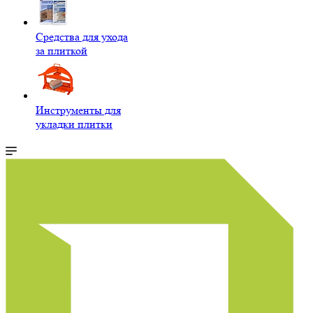
Средства для ухода
за плиткой
Инструменты для
укладки плитки