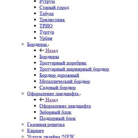
Рутрум
Старый город
Табула
Трилистник
ТРИО
Туртур
Урбан
Бордюры
Назад
Бордюры
Тротуарный поребрик
Тротуарный шарнирный бордюр
Бордюр дорожный
Металлический бордюр
Садовый бордюр
Оформление ландшафта
Назад
Оформление ландшафта
Заборный блок
Подпорный блок
Газонная решетка
Кирпич
Услуги дизайна !NEW