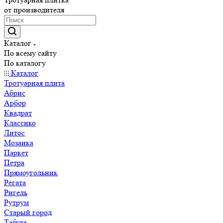
от производителя
Каталог
По всему сайту
По каталогу
Каталог
Тротуарная плита
Абрис
Арбор
Квадрат
Классико
Литос
Мозаика
Паркет
Петра
Прямоугольник
Регата
Ригель
Рутрум
Старый город
Табула