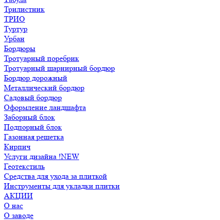
Трилистник
ТРИО
Туртур
Урбан
Бордюры
Тротуарный поребрик
Тротуарный шарнирный бордюр
Бордюр дорожный
Металлический бордюр
Садовый бордюр
Оформление ландшафта
Заборный блок
Подпорный блок
Газонная решетка
Кирпич
Услуги дизайна !NEW
Геотекстиль
Средства для ухода за плиткой
Инструменты для укладки плитки
АКЦИИ
О нас
О заводе