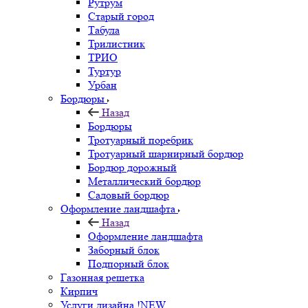
Рутрум
Старый город
Табула
Трилистник
ТРИО
Туртур
Урбан
Бордюры
Назад
Бордюры
Тротуарный поребрик
Тротуарный шарнирный бордюр
Бордюр дорожный
Металлический бордюр
Садовый бордюр
Оформление ландшафта
Назад
Оформление ландшафта
Заборный блок
Подпорный блок
Газонная решетка
Кирпич
Услуги дизайна !NEW