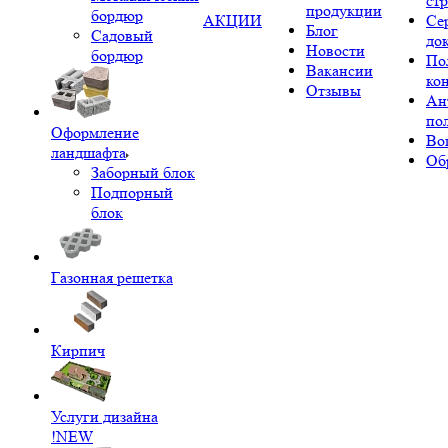
ст
продукции
бордюр
АКЦИИ
Се
Блог
Садовый
до
Новости
бордюр
По
Вакансии
ко
Отзывы
Ан
по
Оформление
Во
ландшафта
Об
Заборный блок
Подпорный
блок
Газонная решетка
Кирпич
Услуги дизайна
!NEW