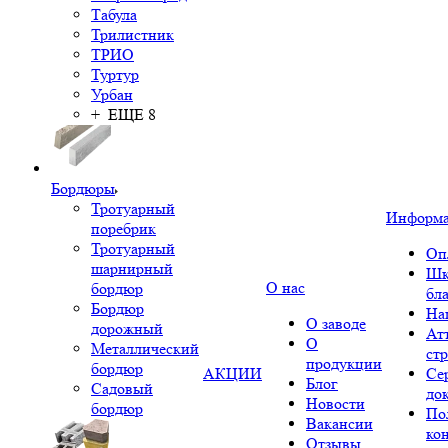
Табула
Трилистник
ТРИО
Туртур
Урбан
+ ЕЩЕ 8
Бордюры
Тротуарный
Информ
поребрик
Тротуарный
Оп
шарнирный
Шк
О нас
бордюр
бл
Бордюр
На
О заводе
дорожный
Ат
О
Металлический
ст
продукции
бордюр
АКЦИИ
Се
Блог
Садовый
до
Новости
бордюр
По
Вакансии
ко
Отзывы