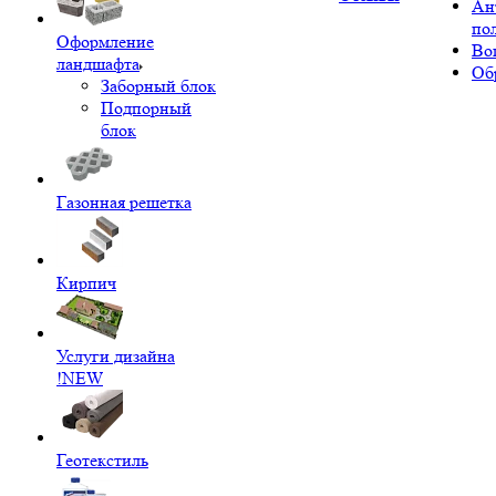
Ан
по
Оформление
Во
ландшафта
Об
Заборный блок
Подпорный
блок
Газонная решетка
Кирпич
Услуги дизайна
!NEW
Геотекстиль