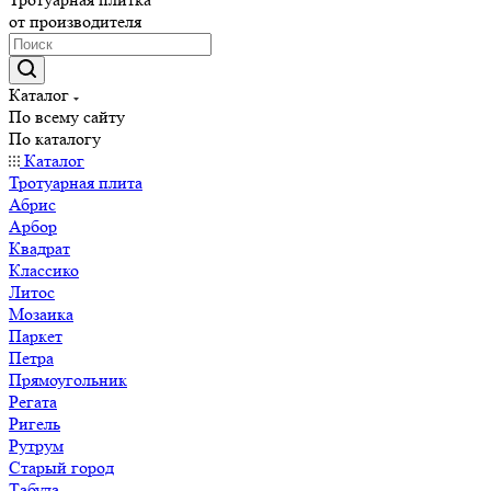
от производителя
Каталог
По всему сайту
По каталогу
Каталог
Тротуарная плита
Абрис
Арбор
Квадрат
Классико
Литос
Мозаика
Паркет
Петра
Прямоугольник
Регата
Ригель
Рутрум
Старый город
Табула