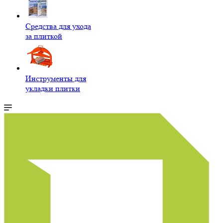
Средства для ухода
за плиткой
Инструменты для
укладки плитки