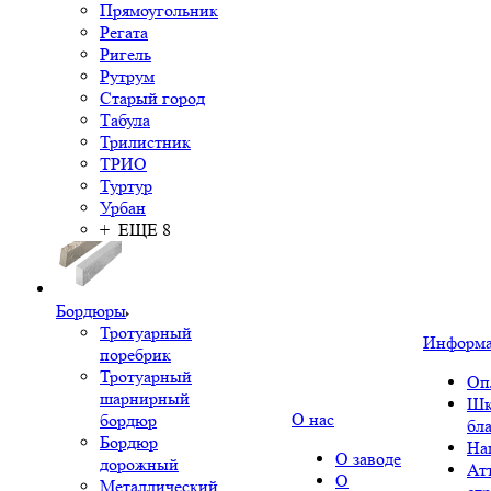
Прямоугольник
Регата
Ригель
Рутрум
Старый город
Табула
Трилистник
ТРИО
Туртур
Урбан
+ ЕЩЕ 8
Бордюры
Тротуарный
Информ
поребрик
Тротуарный
Оп
шарнирный
Шк
О нас
бордюр
бл
Бордюр
На
О заводе
дорожный
Ат
О
Металлический