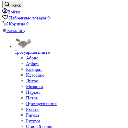
Поиск
Войти
Избранные товары
0
Корзина
0
Каталог
Тротуарная плита
Абрис
Арбор
Квадрат
Классико
Литос
Мозаика
Паркет
Петра
Прямоугольник
Регата
Ригель
Рутрум
Старый город