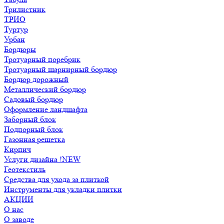
Трилистник
ТРИО
Туртур
Урбан
Бордюры
Тротуарный поребрик
Тротуарный шарнирный бордюр
Бордюр дорожный
Металлический бордюр
Садовый бордюр
Оформление ландшафта
Заборный блок
Подпорный блок
Газонная решетка
Кирпич
Услуги дизайна !NEW
Геотекстиль
Средства для ухода за плиткой
Инструменты для укладки плитки
АКЦИИ
О нас
О заводе