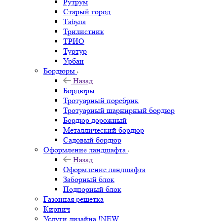
Рутрум
Старый город
Табула
Трилистник
ТРИО
Туртур
Урбан
Бордюры
Назад
Бордюры
Тротуарный поребрик
Тротуарный шарнирный бордюр
Бордюр дорожный
Металлический бордюр
Садовый бордюр
Оформление ландшафта
Назад
Оформление ландшафта
Заборный блок
Подпорный блок
Газонная решетка
Кирпич
Услуги дизайна !NEW