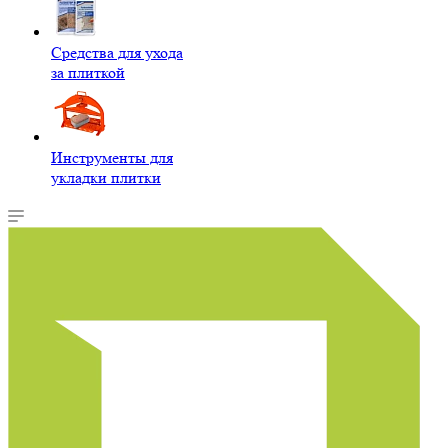
Средства для ухода
за плиткой
Инструменты для
укладки плитки