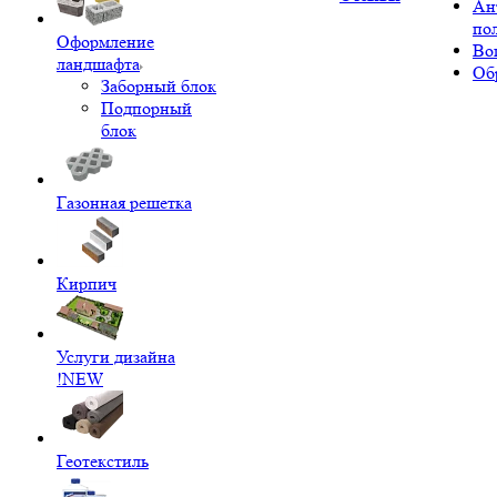
Ан
по
Оформление
Во
ландшафта
Об
Заборный блок
Подпорный
блок
Газонная решетка
Кирпич
Услуги дизайна
!NEW
Геотекстиль