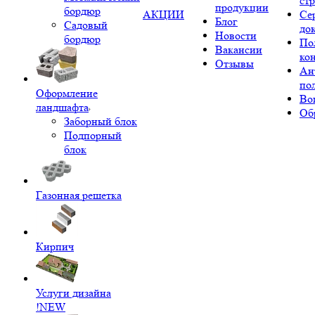
ст
продукции
бордюр
АКЦИИ
Се
Блог
Садовый
до
Новости
бордюр
По
Вакансии
ко
Отзывы
Ан
по
Оформление
Во
ландшафта
Об
Заборный блок
Подпорный
блок
Газонная решетка
Кирпич
Услуги дизайна
!NEW