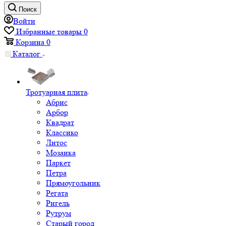
Поиск
Войти
Избранные товары
0
Корзина
0
Каталог
Тротуарная плита
Абрис
Арбор
Квадрат
Классико
Литос
Мозаика
Паркет
Петра
Прямоугольник
Регата
Ригель
Рутрум
Старый город