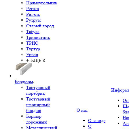
Прямоугольник
Регата
Ригель
Рутрум
Старый город
Табула
Трилистник
ТРИО
Туртур
Урбан
+ ЕЩЕ 8
Бордюры
Тротуарный
Информ
поребрик
Тротуарный
Оп
шарнирный
Шк
О нас
бордюр
бл
Бордюр
На
О заводе
дорожный
Ат
О
Металлический