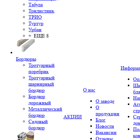
Табула
Трилистник
ТРИО
Туртур
Урбан
+ ЕЩЕ 8
Бордюры
Тротуарный
Информ
поребрик
Тротуарный
Оп
шарнирный
Шк
О нас
бордюр
бл
Бордюр
На
О заводе
дорожный
Ат
О
Металлический
ст
продукции
бордюр
АКЦИИ
Се
Блог
Садовый
до
Новости
бордюр
По
Вакансии
ко
Отзывы