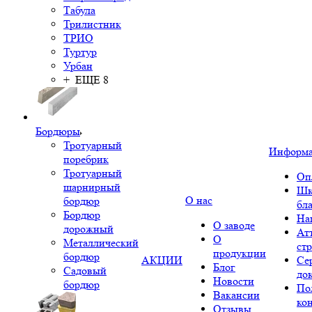
Табула
Трилистник
ТРИО
Туртур
Урбан
+ ЕЩЕ 8
Бордюры
Тротуарный
Информ
поребрик
Тротуарный
Оп
шарнирный
Шк
О нас
бордюр
бл
Бордюр
На
О заводе
дорожный
Ат
О
Металлический
ст
продукции
бордюр
АКЦИИ
Се
Блог
Садовый
до
Новости
бордюр
По
Вакансии
ко
Отзывы