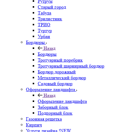
Рутрум
Старый город
Табула
Трилистник
ТРИО
Туртур
Урбан
Бордюры
Назад
Бордюры
Тротуарный поребрик
Тротуарный шарнирный бордюр
Бордюр дорожный
Металлический бордюр
Садовый бордюр
Оформление ландшафта
Назад
Оформление ландшафта
Заборный блок
Подпорный блок
Газонная решетка
Кирпич
Услуги дизайна !NEW