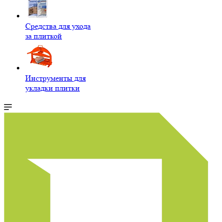
Средства для ухода
за плиткой
Инструменты для
укладки плитки