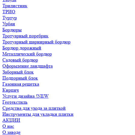
Трилистник
ТРИО
Туртур
Урбан
Бордюры
Тротуарный поребрик
Тротуарный шарнирный бордюр
Бордюр дорожный
Металлический бордюр
Садовый бордюр
Оформление ландшафта
Заборный блок
Подпорный блок
Газонная решетка
Кирпич
Услуги дизайна !NEW
Геотекстиль
Средства для ухода за плиткой
Инструменты для укладки плитки
АКЦИИ
О нас
О заводе