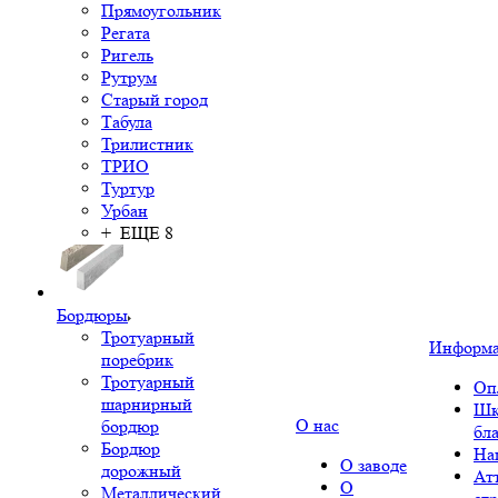
Прямоугольник
Регата
Ригель
Рутрум
Старый город
Табула
Трилистник
ТРИО
Туртур
Урбан
+ ЕЩЕ 8
Бордюры
Тротуарный
Информ
поребрик
Тротуарный
Оп
шарнирный
Шк
О нас
бордюр
бл
Бордюр
На
О заводе
дорожный
Ат
О
Металлический