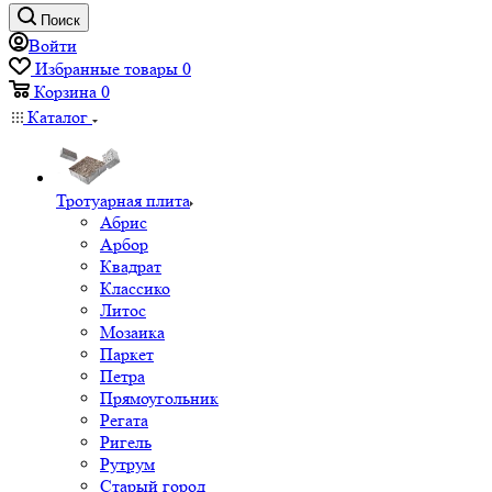
Поиск
Войти
Избранные товары
0
Корзина
0
Каталог
Тротуарная плита
Абрис
Арбор
Квадрат
Классико
Литос
Мозаика
Паркет
Петра
Прямоугольник
Регата
Ригель
Рутрум
Старый город