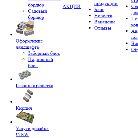
ст
продукции
бордюр
АКЦИИ
Се
Блог
Садовый
до
Новости
бордюр
По
Вакансии
ко
Отзывы
Ан
по
Оформление
Во
ландшафта
Об
Заборный блок
Подпорный
блок
Газонная решетка
Кирпич
Услуги дизайна
!NEW