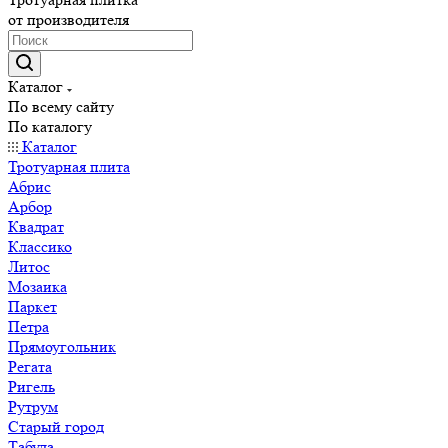
от производителя
Каталог
По всему сайту
По каталогу
Каталог
Тротуарная плита
Абрис
Арбор
Квадрат
Классико
Литос
Мозаика
Паркет
Петра
Прямоугольник
Регата
Ригель
Рутрум
Старый город
Табула