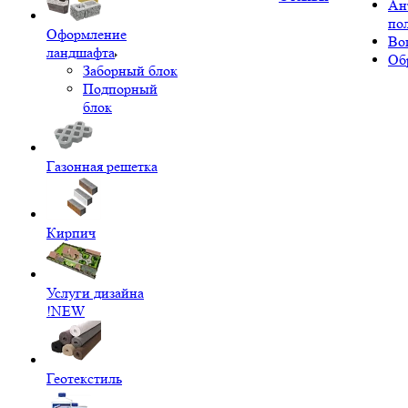
Ан
по
Оформление
Во
ландшафта
Об
Заборный блок
Подпорный
блок
Газонная решетка
Кирпич
Услуги дизайна
!NEW
Геотекстиль