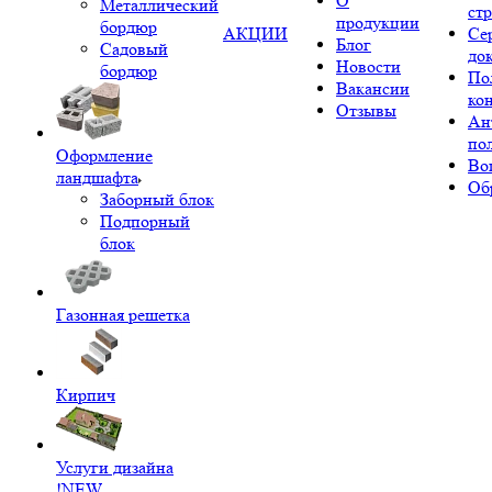
О
Металлический
ст
продукции
бордюр
АКЦИИ
Се
Блог
Садовый
до
Новости
бордюр
По
Вакансии
ко
Отзывы
Ан
по
Оформление
Во
ландшафта
Об
Заборный блок
Подпорный
блок
Газонная решетка
Кирпич
Услуги дизайна
!NEW