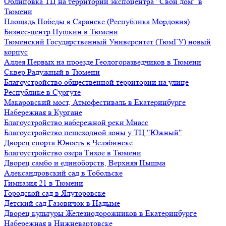
Облицовка ТЦ на территории экспоцентра "Свой дом" в
Тюмени
Площадь Победы в Саранске (Республика Мордовия)
Бизнес-центр Пушкин в Тюмени
Тюменский Государственный Университет (ТюмГУ) новый
корпус
Аллея Первых на проезде Геологоразведчиков в Тюмени
Сквер Радужный в Тюмени
Благоустройство общественной территории на улице
Республике в Сургуте
Макаровский мост, Атмофестиваль в Екатеринбурге
Набережная в Кургане
Благоустройство набережной реки Миасс
Благоустройство пешеходной зоны у ТЦ "Южный"
Дворец спорта Юность в Челябинске
Благоустройство озера Тихое в Тюмени
Дворец самбо и единоборств, Верхняя Пышма
Александровский сад в Тобольске
Гимназия 21 в Тюмени
Городской сад в Ялуторовске
Детский сад Газовичок в Надыме
Дворец культуры Железнодорожников в Екатеринбурге
Набережная в Нижневартовске