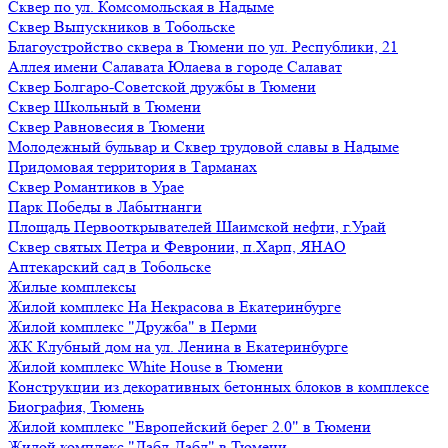
Сквер по ул. Комсомольская в Надыме
Сквер Выпускников в Тобольске
Благоустройство сквера в Тюмени по ул. Республики, 21
Аллея имени Салавата Юлаева в городе Салават
Сквер Болгаро-Советской дружбы в Тюмени
Сквер Школьный в Тюмени
Сквер Равновесия в Тюмени
Молодежный бульвар и Сквер трудовой славы в Надыме
Придомовая территория в Тарманах
Сквер Романтиков в Урае
Парк Победы в Лабытнанги
Площадь Первооткрывателей Шаимской нефти, г.Урай
Сквер святых Петра и Февронии, п.Харп, ЯНАО
Аптекарский сад в Тобольске
Жилые комплексы
Жилой комплекс На Некрасова в Екатеринбурге
Жилой комплекс "Дружба" в Перми
ЖК Клубный дом на ул. Ленина в Екатеринбурге
Жилой комплекс White House в Тюмени
Конструкции из декоративных бетонных блоков в комплексе
Биография, Тюмень
Жилой комплекс "Европейский берег 2.0" в Тюмени
Жилой комплекс "Дабл-Дабл" в Тюмени