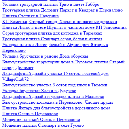
Укладка тротуарной плитки Трио в цвете Габбро
Тротуарная плитка Доломит Паркет и Квадрат в Перевалово
Плитка Степняк в Падерина
КП Каменка, Старый город, Хаски и пошаговые дорожки
Плитка Литос в цвете Шунгит в частном доме КП Заповедник
Серая тротуарная плитка для коттеджа в Тарманах
Тротуарная плитка Стандарт серая, белая и желтая
Укладка плитки Литос, белый и Абрис цвет Янтарь в
Перевалово
Укладка брусчатки в районе Дома обороны
Благоустройство территории дома в Луговом: плитка Старый
город, Доломит
Ландшафтный дизайн участка 15 соток: гостевой дом
VillageClub72
Благоустройство участка 5 соток под ключ в Тюмени
Укладка брусчатки Хаски в Дударево
Ландшафтный дизайн и укладка плиты в Мальково
Благоустройство коттеджа в Перевалово, Чистые пруды
Плитка Янтарь для благоустройства деревянного дома
Плитка Осень в Перевалово
Мощение плиткой Осень в Перевалово
Мощение плитки Стандарт в селе Гусево