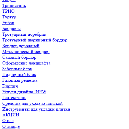
Трилистник
ТРИО
Туртур
Урбан
Бордюры
Тротуарный поребрик
Тротуарный шарнирный бордюр
Бордюр дорожный
Металлический бордюр
Садовый бордюр
Оформление ландшафта
Заборный блок
Подпорный блок
Газонная решетка
Кирпич
Услуги дизайна !NEW
Геотекстиль
Средства для ухода за плиткой
Инструменты для укладки плитки
АКЦИИ
О нас
О заводе