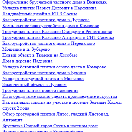
Оформление брусчаткой частного дома в Винзилях
Укладка плитки Паркет Доломит в Паренкина
Ландшафтный дизайн в КП 3 Сосны
Благоустройство частного дома в Дударева
Комплексное благоустройство дома в Комарово
Тротуарная плитка Классико Стандарт в Решетниково
Тротуарная плитка Классико Антрацит в СНТ Сосенка
Благоустройство частного дома в Перевалово
Мощение в п. Зубарево
Новый объект в Тюмени на Лесобазе
Дом в деревне Падерина
Укладка бетонной плитки серого цвета в Комарово
Благоустройство частного дома в Букино
Укладка тротуарной плитки в Мальково
Законченный объект в Луговом
Тротуарная плитка нового поколения
Из огорода тоже можно сделать произведение искусства
Как выглядит плитка на участке в поселке Зеленые Холмы
спустя 2 года
Обзор тротуарной плитки Литос, гладкий Листопад,
Антрацит
Брусчатка Старый город Осень в частном доме
Частное домовладение в Екатеринбурге