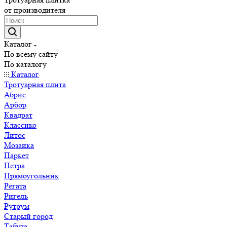
от производителя
Каталог
По всему сайту
По каталогу
Каталог
Тротуарная плита
Абрис
Арбор
Квадрат
Классико
Литос
Мозаика
Паркет
Петра
Прямоугольник
Регата
Ригель
Рутрум
Старый город
Табула