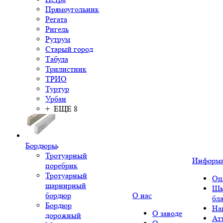
Прямоугольник
Регата
Ригель
Рутрум
Старый город
Табула
Трилистник
ТРИО
Туртур
Урбан
+ ЕЩЕ 8
Бордюры
Тротуарный
Информ
поребрик
Тротуарный
Оп
шарнирный
Шк
бордюр
О нас
бл
Бордюр
На
О заводе
дорожный
Ат