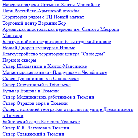
Набережная реки Иртыш в Ханты-Мансийске
Парк Российско-Армянской дружбы
Территория рядом с ТЦ Новый магнат
Торговый центр Верхний Бор
Армянская апостольская церковь им. Святого Месропа
Маштоца
Благоустройство территории базы отдыха Липовое
Нoвый Двoрeц культуры в Ишимe
Благоустройство территории центра "Свой дом"
Парки и скверы
Сквер Шахматный в Ханты-Мансийске
Монастырская заимка «Плодушка» в Челябинске
Сквер Турчаниновых в Соликамске
Сквер Спортивный в Тобольске
Бульвар Ершова в Тюмени
Сквер Медицинских работников в Тюмени
Сквер Отрядов мэра в Тюмени
Сквер с историей географов открыли по улице Дзержинского
в Тюмени
Байновский сад в Каменск-Уральске
Сквер К.Я. Лагунова в Тюмени
Сквер Славянский в Тюмени