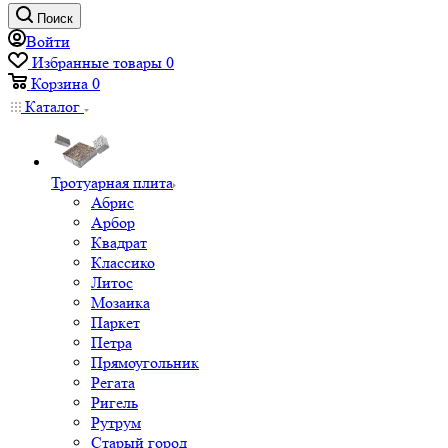
Поиск
Войти
Избранные товары
0
Корзина
0
Каталог
Тротуарная плита
Абрис
Арбор
Квадрат
Классико
Литос
Мозаика
Паркет
Петра
Прямоугольник
Регата
Ригель
Рутрум
Старый город