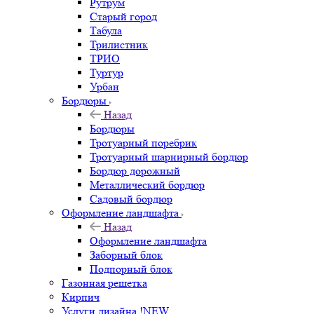
Рутрум
Старый город
Табула
Трилистник
ТРИО
Туртур
Урбан
Бордюры
Назад
Бордюры
Тротуарный поребрик
Тротуарный шарнирный бордюр
Бордюр дорожный
Металлический бордюр
Садовый бордюр
Оформление ландшафта
Назад
Оформление ландшафта
Заборный блок
Подпорный блок
Газонная решетка
Кирпич
Услуги дизайна !NEW