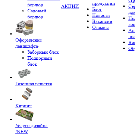
ст
продукции
бордюр
АКЦИИ
Се
Блог
Садовый
до
Новости
бордюр
По
Вакансии
ко
Отзывы
Ан
по
Оформление
Во
ландшафта
Об
Заборный блок
Подпорный
блок
Газонная решетка
Кирпич
Услуги дизайна
!NEW