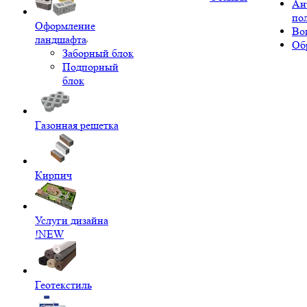
Ан
по
Оформление
Во
ландшафта
Об
Заборный блок
Подпорный
блок
Газонная решетка
Кирпич
Услуги дизайна
!NEW
Геотекстиль