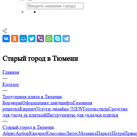
Старый город в Тюмени
Главная
—
Каталог
—
Тротуарная плита в Тюмени
Бордюры
Оформление ландшафта
Газонная
решетка
Кирпич
Услуги дизайна !NEW
Геотекстиль
Средства
для ухода за плиткой
Инструменты для укладки плитки
—
Старый город в Тюмени
Абрис
Арбор
Квадрат
Классико
Литос
Мозаика
Паркет
Петра
Прямо