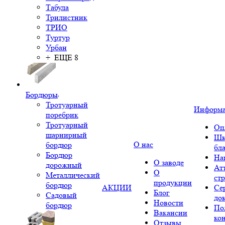
Табула
Трилистник
ТРИО
Туртур
Урбан
+ ЕЩЕ 8
Бордюры
Тротуарный
Информ
поребрик
Тротуарный
Оп
шарнирный
Шк
О нас
бордюр
бл
Бордюр
На
О заводе
дорожный
Ат
О
Металлический
ст
продукции
бордюр
АКЦИИ
Се
Блог
Садовый
до
Новости
бордюр
По
Вакансии
ко
Отзывы