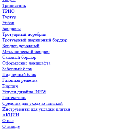
Трилистник
ТРИО
Туртур
Урбан
Бордюры
Тротуарный поребрик
Тротуарный шарнирный бордюр
Бордюр дорожный
Металлический бордюр
Садовый бордюр
Оформление ландшафта
Заборный блок
Подпорный блок
Газонная решетка
Кирпич
Услуги дизайна !NEW
Геотекстиль
Средства для ухода за плиткой
Инструменты для укладки плитки
АКЦИИ
О нас
О заводе