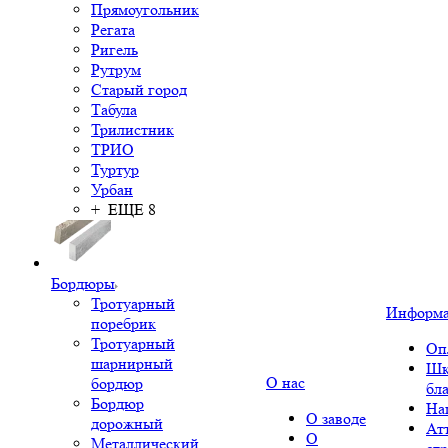
Прямоугольник
Регата
Ригель
Рутрум
Старый город
Табула
Трилистник
ТРИО
Туртур
Урбан
+ ЕЩЕ 8
Бордюры
Тротуарный
Информ
поребрик
Тротуарный
Оп
шарнирный
Шк
О нас
бордюр
бл
Бордюр
На
О заводе
дорожный
Ат
О
Металлический