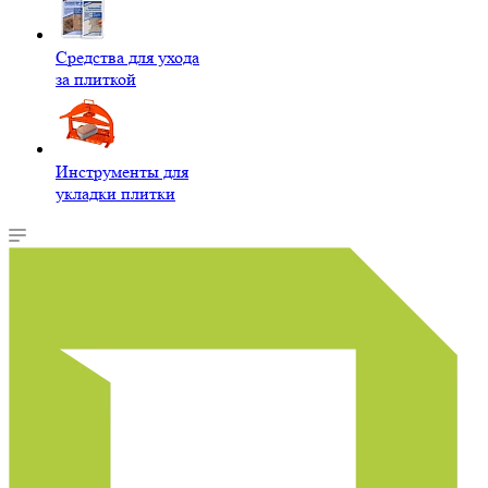
Средства для ухода
за плиткой
Инструменты для
укладки плитки