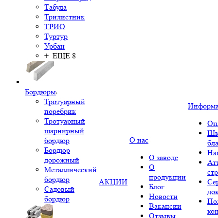
Табула
Трилистник
ТРИО
Туртур
Урбан
+ ЕЩЕ 8
Бордюры
Тротуарный
Информ
поребрик
Тротуарный
Оп
шарнирный
Шк
О нас
бордюр
бл
Бордюр
На
О заводе
дорожный
Ат
О
Металлический
ст
продукции
бордюр
АКЦИИ
Се
Блог
Садовый
до
Новости
бордюр
По
Вакансии
ко
Отзывы