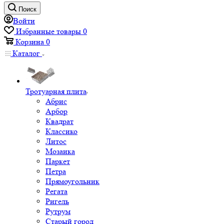
Поиск
Войти
Избранные товары
0
Корзина
0
Каталог
Тротуарная плита
Абрис
Арбор
Квадрат
Классико
Литос
Мозаика
Паркет
Петра
Прямоугольник
Регата
Ригель
Рутрум
Старый город