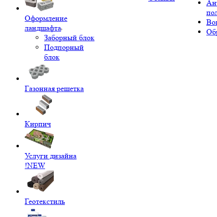
Ан
по
Оформление
Во
ландшафта
Об
Заборный блок
Подпорный
блок
Газонная решетка
Кирпич
Услуги дизайна
!NEW
Геотекстиль