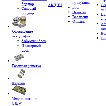
ст
продукции
бордюр
АКЦИИ
Се
Блог
Садовый
до
Новости
бордюр
По
Вакансии
ко
Отзывы
Ан
по
Оформление
Во
ландшафта
Об
Заборный блок
Подпорный
блок
Газонная решетка
Кирпич
Услуги дизайна
!NEW