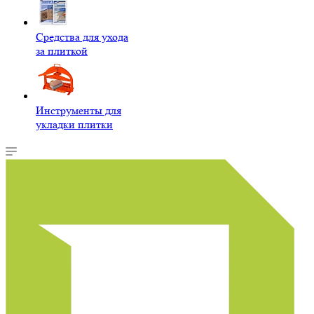
Средства для ухода
за плиткой
Инструменты для
укладки плитки