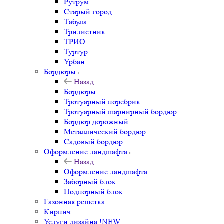
Рутрум
Старый город
Табула
Трилистник
ТРИО
Туртур
Урбан
Бордюры
Назад
Бордюры
Тротуарный поребрик
Тротуарный шарнирный бордюр
Бордюр дорожный
Металлический бордюр
Садовый бордюр
Оформление ландшафта
Назад
Оформление ландшафта
Заборный блок
Подпорный блок
Газонная решетка
Кирпич
Услуги дизайна !NEW