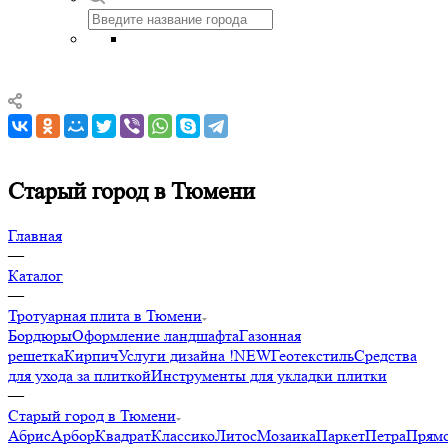
Старый город в Тюмени
Главная
—
Каталог
—
Тротуарная плита в Тюмени
Бордюры
Оформление ландшафта
Газонная
решетка
Кирпич
Услуги дизайна !NEW
Геотекстиль
Средства
для ухода за плиткой
Инструменты для укладки плитки
—
Старый город в Тюмени
Абрис
Арбор
Квадрат
Классико
Литос
Мозаика
Паркет
Петра
Прямо