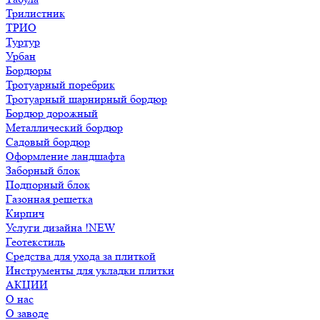
Трилистник
ТРИО
Туртур
Урбан
Бордюры
Тротуарный поребрик
Тротуарный шарнирный бордюр
Бордюр дорожный
Металлический бордюр
Садовый бордюр
Оформление ландшафта
Заборный блок
Подпорный блок
Газонная решетка
Кирпич
Услуги дизайна !NEW
Геотекстиль
Средства для ухода за плиткой
Инструменты для укладки плитки
АКЦИИ
О нас
О заводе