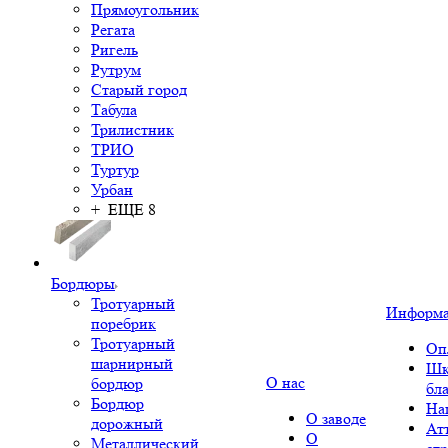
Прямоугольник
Регата
Ригель
Рутрум
Старый город
Табула
Трилистник
ТРИО
Туртур
Урбан
+ ЕЩЕ 8
Бордюры
Тротуарный
Информ
поребрик
Тротуарный
Оп
шарнирный
Шк
О нас
бордюр
бл
Бордюр
На
О заводе
дорожный
Ат
О
Металлический