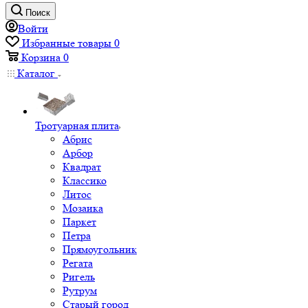
Поиск
Войти
Избранные товары
0
Корзина
0
Каталог
Тротуарная плита
Абрис
Арбор
Квадрат
Классико
Литос
Мозаика
Паркет
Петра
Прямоугольник
Регата
Ригель
Рутрум
Старый город