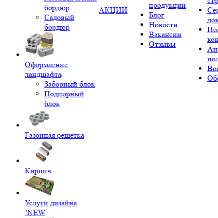
ст
продукции
бордюр
АКЦИИ
Се
Блог
Садовый
до
Новости
бордюр
По
Вакансии
ко
Отзывы
Ан
по
Оформление
Во
ландшафта
Об
Заборный блок
Подпорный
блок
Газонная решетка
Кирпич
Услуги дизайна
!NEW