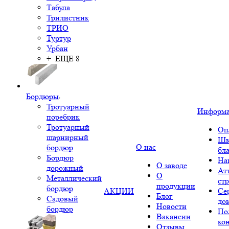
Табула
Трилистник
ТРИО
Туртур
Урбан
+ ЕЩЕ 8
Бордюры
Тротуарный
Информ
поребрик
Тротуарный
Оп
шарнирный
Шк
О нас
бордюр
бл
Бордюр
На
О заводе
дорожный
Ат
О
Металлический
ст
продукции
бордюр
АКЦИИ
Се
Блог
Садовый
до
Новости
бордюр
По
Вакансии
ко
Отзывы