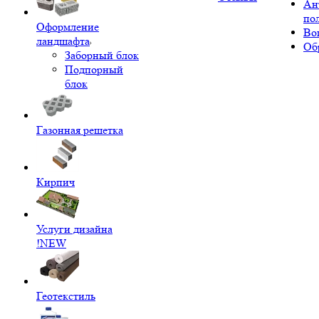
Ан
по
Оформление
Во
ландшафта
Об
Заборный блок
Подпорный
блок
Газонная решетка
Кирпич
Услуги дизайна
!NEW
Геотекстиль