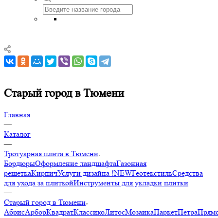
Старый город в Тюмени
Главная
—
Каталог
—
Тротуарная плита в Тюмени
Бордюры
Оформление ландшафта
Газонная
решетка
Кирпич
Услуги дизайна !NEW
Геотекстиль
Средства
для ухода за плиткой
Инструменты для укладки плитки
—
Старый город в Тюмени
Абрис
Арбор
Квадрат
Классико
Литос
Мозаика
Паркет
Петра
Прямо