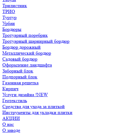
Трилистник
ТРИО
Туртур
Урбан
Бордюры
Тротуарный поребрик
Тротуарный шарнирный бордюр
Бордюр дорожный
Металлический бордюр
Садовый бордюр
Оформление ландшафта
Заборный блок
Подпорный блок
Газонная решетка
Кирпич
Услуги дизайна !NEW
Геотекстиль
Средства для ухода за плиткой
Инструменты для укладки плитки
АКЦИИ
О нас
О заводе