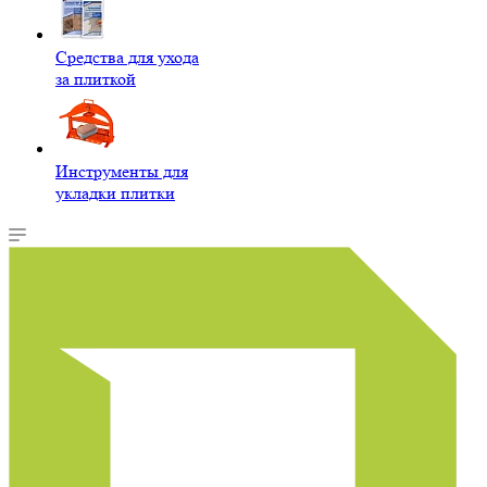
Средства для ухода
за плиткой
Инструменты для
укладки плитки