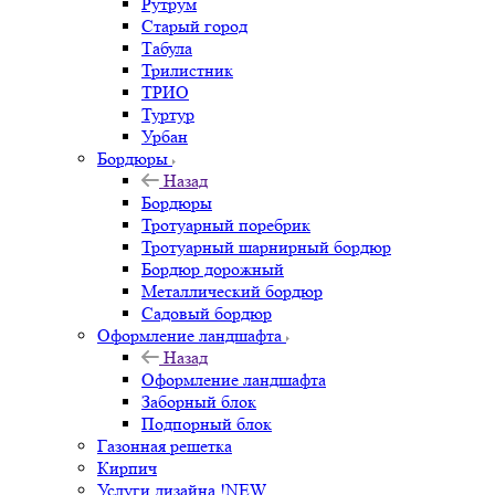
Рутрум
Старый город
Табула
Трилистник
ТРИО
Туртур
Урбан
Бордюры
Назад
Бордюры
Тротуарный поребрик
Тротуарный шарнирный бордюр
Бордюр дорожный
Металлический бордюр
Садовый бордюр
Оформление ландшафта
Назад
Оформление ландшафта
Заборный блок
Подпорный блок
Газонная решетка
Кирпич
Услуги дизайна !NEW