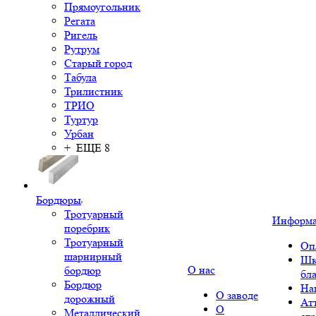
Прямоугольник
Регата
Ригель
Рутрум
Старый город
Табула
Трилистник
ТРИО
Туртур
Урбан
+ ЕЩЕ 8
Бордюры
Тротуарный
Информ
поребрик
Тротуарный
Оп
шарнирный
Шк
О нас
бордюр
бл
Бордюр
На
О заводе
дорожный
Ат
О
Металлический