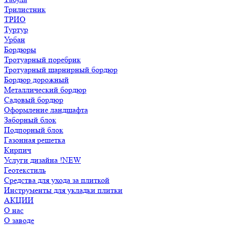
Трилистник
ТРИО
Туртур
Урбан
Бордюры
Тротуарный поребрик
Тротуарный шарнирный бордюр
Бордюр дорожный
Металлический бордюр
Садовый бордюр
Оформление ландшафта
Заборный блок
Подпорный блок
Газонная решетка
Кирпич
Услуги дизайна !NEW
Геотекстиль
Средства для ухода за плиткой
Инструменты для укладки плитки
АКЦИИ
О нас
О заводе