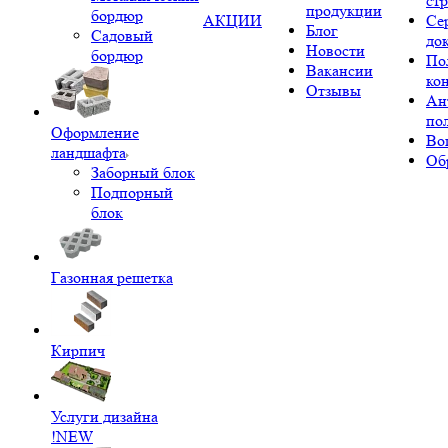
ст
продукции
бордюр
АКЦИИ
Се
Блог
Садовый
до
Новости
бордюр
По
Вакансии
ко
Отзывы
Ан
по
Оформление
Во
ландшафта
Об
Заборный блок
Подпорный
блок
Газонная решетка
Кирпич
Услуги дизайна
!NEW