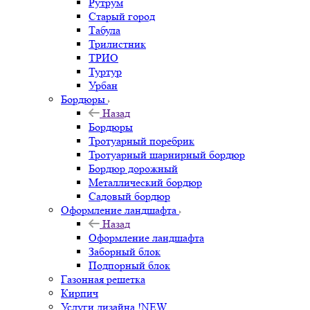
Рутрум
Старый город
Табула
Трилистник
ТРИО
Туртур
Урбан
Бордюры
Назад
Бордюры
Тротуарный поребрик
Тротуарный шарнирный бордюр
Бордюр дорожный
Металлический бордюр
Садовый бордюр
Оформление ландшафта
Назад
Оформление ландшафта
Заборный блок
Подпорный блок
Газонная решетка
Кирпич
Услуги дизайна !NEW