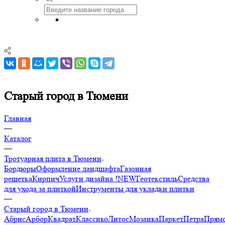
Старый город в Тюмени
Главная
—
Каталог
—
Тротуарная плита в Тюмени
Бордюры
Оформление ландшафта
Газонная
решетка
Кирпич
Услуги дизайна !NEW
Геотекстиль
Средства
для ухода за плиткой
Инструменты для укладки плитки
—
Старый город в Тюмени
Абрис
Арбор
Квадрат
Классико
Литос
Мозаика
Паркет
Петра
Прямо