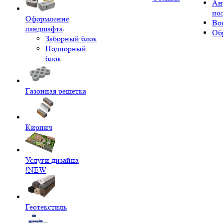
Ан
по
Оформление
Во
ландшафта
Об
Заборный блок
Подпорный
блок
Газонная решетка
Кирпич
Услуги дизайна
!NEW
Геотекстиль