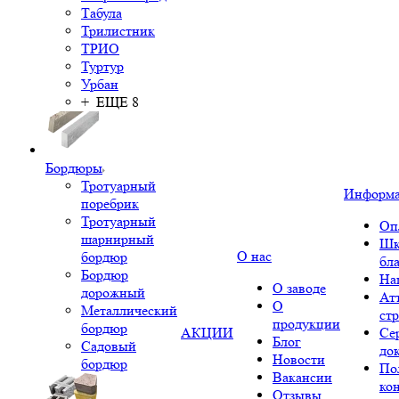
Табула
Трилистник
ТРИО
Туртур
Урбан
+ ЕЩЕ 8
Бордюры
Тротуарный
Информ
поребрик
Тротуарный
Оп
шарнирный
Шк
О нас
бордюр
бл
Бордюр
На
О заводе
дорожный
Ат
О
Металлический
ст
продукции
бордюр
АКЦИИ
Се
Блог
Садовый
до
Новости
бордюр
По
Вакансии
ко
Отзывы