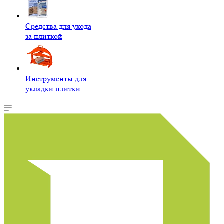
Средства для ухода
за плиткой
Инструменты для
укладки плитки