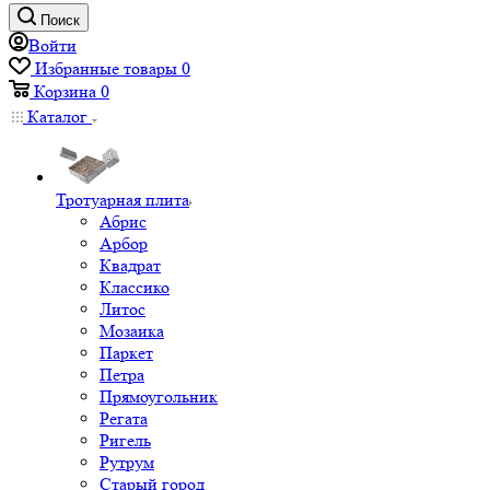
Поиск
Войти
Избранные товары
0
Корзина
0
Каталог
Тротуарная плита
Абрис
Арбор
Квадрат
Классико
Литос
Мозаика
Паркет
Петра
Прямоугольник
Регата
Ригель
Рутрум
Старый город