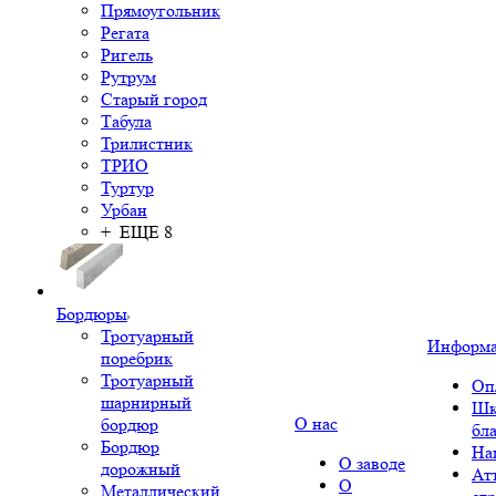
Прямоугольник
Регата
Ригель
Рутрум
Старый город
Табула
Трилистник
ТРИО
Туртур
Урбан
+ ЕЩЕ 8
Бордюры
Тротуарный
Информ
поребрик
Тротуарный
Оп
шарнирный
Шк
О нас
бордюр
бл
Бордюр
На
О заводе
дорожный
Ат
О
Металлический