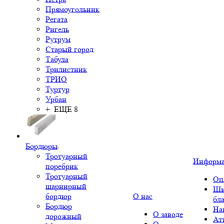
Прямоугольник
Регата
Ригель
Рутрум
Старый город
Табула
Трилистник
ТРИО
Туртур
Урбан
+ ЕЩЕ 8
Бордюры
Тротуарный
Информ
поребрик
Тротуарный
Оп
шарнирный
Шк
бордюр
О нас
бл
Бордюр
На
О заводе
дорожный
Ат