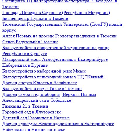
Облицовка ТЦ на территории экспоцентра "Свой дом" в
Тюмени
Площадь Победы в Саранске (Республика Мордовия)
Бизнес-центр Пушкин в Тюмени
Тюменский Государственный Университет (ТюмГУ) новый
корпус
Аллея Первых на проезде Геологоразведчиков в Тюмени
Сквер Радужный в Тюмени
Благоустройство общественной территории на улице
Республике в Сургуте
Макаровский мост, Атмофестиваль в Екатеринбурге
Набережная в Кургане
Благоустройство набережной реки Миасс
Благоустройство пешеходной зоны у ТЦ "Южный"
Дворец спорта Юность в Челябинске
Благоустройство озера Тихое в Тюмени
Дворец самбо и единоборств, Верхняя Пышма
Александровский сад в Тобольске
Гимназия 21 в Тюмени
Городской сад в Ялуторовске
Детский сад Газовичок в Надыме
Дворец культуры Железнодорожников в Екатеринбурге
Набережная в Нижневартовске