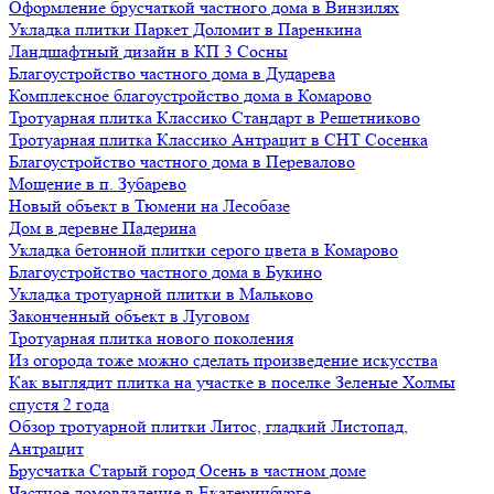
Оформление брусчаткой частного дома в Винзилях
Укладка плитки Паркет Доломит в Паренкина
Ландшафтный дизайн в КП 3 Сосны
Благоустройство частного дома в Дударева
Комплексное благоустройство дома в Комарово
Тротуарная плитка Классико Стандарт в Решетниково
Тротуарная плитка Классико Антрацит в СНТ Сосенка
Благоустройство частного дома в Перевалово
Мощение в п. Зубарево
Новый объект в Тюмени на Лесобазе
Дом в деревне Падерина
Укладка бетонной плитки серого цвета в Комарово
Благоустройство частного дома в Букино
Укладка тротуарной плитки в Мальково
Законченный объект в Луговом
Тротуарная плитка нового поколения
Из огорода тоже можно сделать произведение искусства
Как выглядит плитка на участке в поселке Зеленые Холмы
спустя 2 года
Обзор тротуарной плитки Литос, гладкий Листопад,
Антрацит
Брусчатка Старый город Осень в частном доме
Частное домовладение в Екатеринбурге