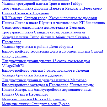
Укладка тротуарной плитки Трио в цвете Габбро
Тротуарная плитка Доломит Паркет и Квадрат в Перевалово
Плитка Степняк в Падерина
КП Каменка, Старый город, Хаски и пошаговые дорожки
Плитка Литос в цвете Шунгит в частном доме КП Заповедник
Серая тротуарная плитка для коттеджа в Тарманах
Тротуарная плитка Стандарт серая, белая и желтая
Укладка плитки Литос, белый и Абрис цвет Янтарь в
Перевалово
Укладка брусчатки в районе Дома обороны
Благоустройство территории дома в Луговом: плитка Старый
город, Доломит
Ландшафтный дизайн участка 15 соток: гостевой дом
VillageClub72
Благоустройство участка 5 соток под ключ в Тюмени
Укладка брусчатки Хаски в Дударево
Ландшафтный дизайн и укладка плиты в Мальково
Благоустройство коттеджа в Перевалово, Чистые пруды
Плитка Янтарь для благоустройства деревянного дома
Плитка Осень в Перевалово
Мощение плиткой Осень в Перевалово
Мощение плитки Стандарт в селе Гусево