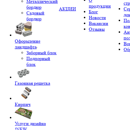
О
Металлический
ст
продукции
бордюр
АКЦИИ
Се
Блог
Садовый
до
Новости
бордюр
По
Вакансии
ко
Отзывы
Ан
по
Оформление
Во
ландшафта
Об
Заборный блок
Подпорный
блок
Газонная решетка
Кирпич
Услуги дизайна
!NEW