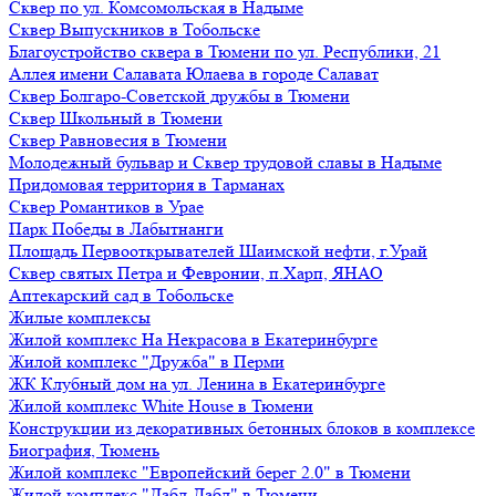
Сквер по ул. Комсомольская в Надыме
Сквер Выпускников в Тобольске
Благоустройство сквера в Тюмени по ул. Республики, 21
Аллея имени Салавата Юлаева в городе Салават
Сквер Болгаро-Советской дружбы в Тюмени
Сквер Школьный в Тюмени
Сквер Равновесия в Тюмени
Молодежный бульвар и Сквер трудовой славы в Надыме
Придомовая территория в Тарманах
Сквер Романтиков в Урае
Парк Победы в Лабытнанги
Площадь Первооткрывателей Шаимской нефти, г.Урай
Сквер святых Петра и Февронии, п.Харп, ЯНАО
Аптекарский сад в Тобольске
Жилые комплексы
Жилой комплекс На Некрасова в Екатеринбурге
Жилой комплекс "Дружба" в Перми
ЖК Клубный дом на ул. Ленина в Екатеринбурге
Жилой комплекс White House в Тюмени
Конструкции из декоративных бетонных блоков в комплексе
Биография, Тюмень
Жилой комплекс "Европейский берег 2.0" в Тюмени
Жилой комплекс "Дабл-Дабл" в Тюмени