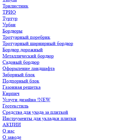
Трилистник
ТРИО
Туртур
Урбан
Бордюры
Тротуарный поребрик
Тротуарный шарнирный бордюр
Бордюр дорожный
Металлический бордюр
Садовый бордюр
Оформление ландшафта
Заборный блок
Подпорный блок
Газонная решетка
Кирпич
Услуги дизайна !NEW
Геотекстиль
Средства для ухода за плиткой
Инструменты для укладки плитки
АКЦИИ
О нас
О заводе