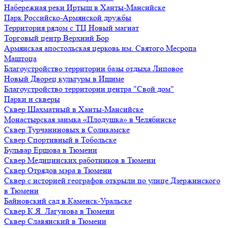
Набережная реки Иртыш в Ханты-Мансийске
Парк Российско-Армянской дружбы
Территория рядом с ТЦ Новый магнат
Торговый центр Верхний Бор
Армянская апостольская церковь им. Святого Месропа
Маштоца
Благоустройство территории базы отдыха Липовое
Нoвый Двoрeц культуры в Ишимe
Благоустройство территории центра "Свой дом"
Парки и скверы
Сквер Шахматный в Ханты-Мансийске
Монастырская заимка «Плодушка» в Челябинске
Сквер Турчаниновых в Соликамске
Сквер Спортивный в Тобольске
Бульвар Ершова в Тюмени
Сквер Медицинских работников в Тюмени
Сквер Отрядов мэра в Тюмени
Сквер с историей географов открыли по улице Дзержинского
в Тюмени
Байновский сад в Каменск-Уральске
Сквер К.Я. Лагунова в Тюмени
Сквер Славянский в Тюмени