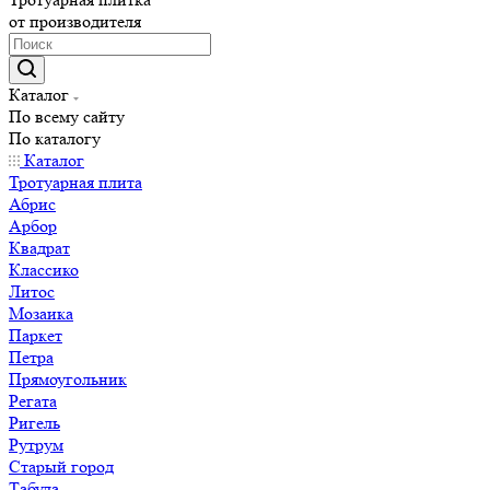
от производителя
Каталог
По всему сайту
По каталогу
Каталог
Тротуарная плита
Абрис
Арбор
Квадрат
Классико
Литос
Мозаика
Паркет
Петра
Прямоугольник
Регата
Ригель
Рутрум
Старый город
Табула