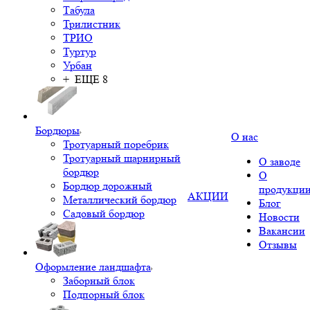
Табула
Трилистник
ТРИО
Туртур
Урбан
+ ЕЩЕ 8
Бордюры
О нас
Тротуарный поребрик
Тротуарный шарнирный
О заводе
бордюр
О
Бордюр дорожный
продукци
АКЦИИ
Металлический бордюр
Блог
Садовый бордюр
Новости
Вакансии
Отзывы
Оформление ландшафта
Заборный блок
Подпорный блок