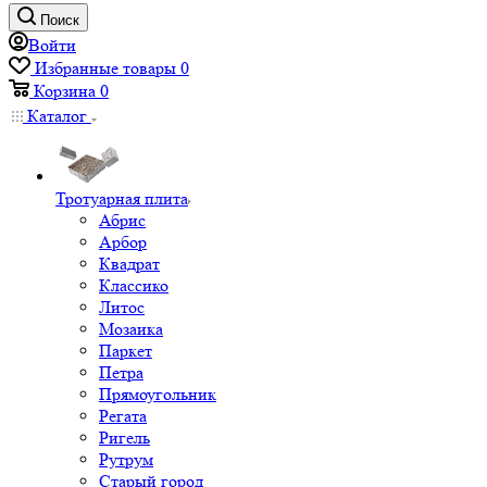
Поиск
Войти
Избранные товары
0
Корзина
0
Каталог
Тротуарная плита
Абрис
Арбор
Квадрат
Классико
Литос
Мозаика
Паркет
Петра
Прямоугольник
Регата
Ригель
Рутрум
Старый город