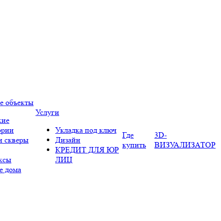
е объекты
Услуги
кие
ории
Укладка под ключ
Где
3D-
и скверы
Дизайн
купить
ВИЗУАЛИЗАТОР
КРЕДИТ ДЛЯ ЮР
ксы
ЛИЦ
е дома