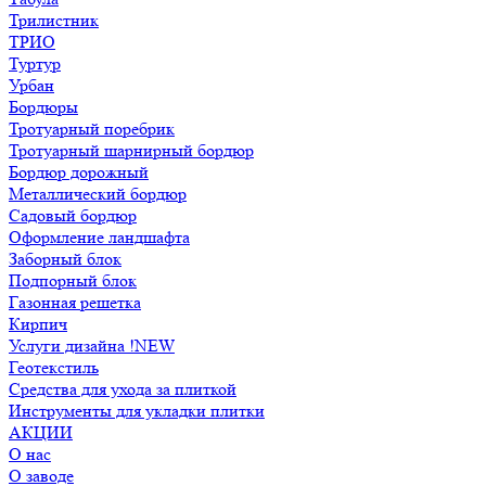
Трилистник
ТРИО
Туртур
Урбан
Бордюры
Тротуарный поребрик
Тротуарный шарнирный бордюр
Бордюр дорожный
Металлический бордюр
Садовый бордюр
Оформление ландшафта
Заборный блок
Подпорный блок
Газонная решетка
Кирпич
Услуги дизайна !NEW
Геотекстиль
Средства для ухода за плиткой
Инструменты для укладки плитки
АКЦИИ
О нас
О заводе