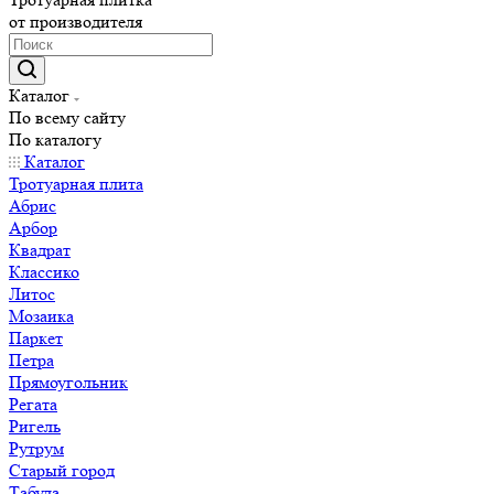
от производителя
Каталог
По всему сайту
По каталогу
Каталог
Тротуарная плита
Абрис
Арбор
Квадрат
Классико
Литос
Мозаика
Паркет
Петра
Прямоугольник
Регата
Ригель
Рутрум
Старый город
Табула