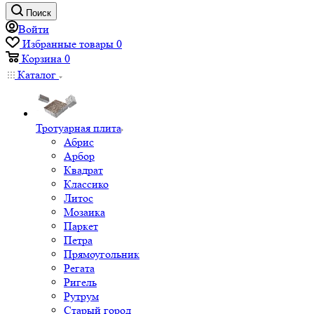
Поиск
Войти
Избранные товары
0
Корзина
0
Каталог
Тротуарная плита
Абрис
Арбор
Квадрат
Классико
Литос
Мозаика
Паркет
Петра
Прямоугольник
Регата
Ригель
Рутрум
Старый город