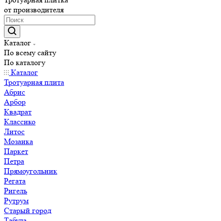
от производителя
Каталог
По всему сайту
По каталогу
Каталог
Тротуарная плита
Абрис
Арбор
Квадрат
Классико
Литос
Мозаика
Паркет
Петра
Прямоугольник
Регата
Ригель
Рутрум
Старый город
Табула