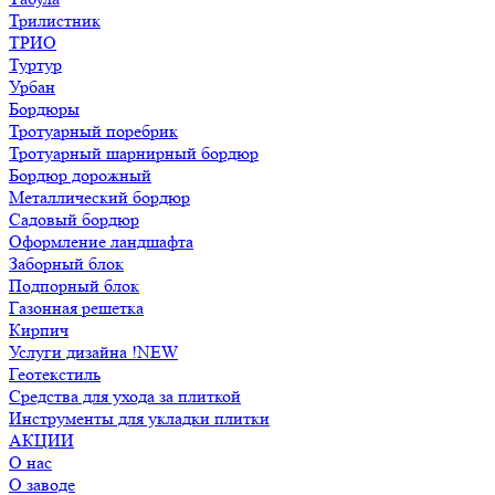
Трилистник
ТРИО
Туртур
Урбан
Бордюры
Тротуарный поребрик
Тротуарный шарнирный бордюр
Бордюр дорожный
Металлический бордюр
Садовый бордюр
Оформление ландшафта
Заборный блок
Подпорный блок
Газонная решетка
Кирпич
Услуги дизайна !NEW
Геотекстиль
Средства для ухода за плиткой
Инструменты для укладки плитки
АКЦИИ
О нас
О заводе