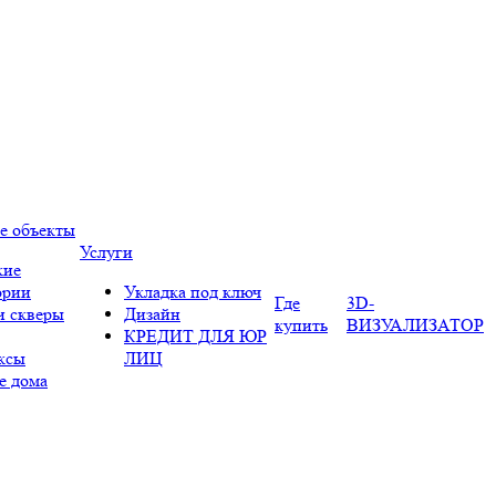
е объекты
Услуги
кие
ории
Укладка под ключ
Где
3D-
и скверы
Дизайн
купить
ВИЗУАЛИЗАТОР
КРЕДИТ ДЛЯ ЮР
ксы
ЛИЦ
е дома