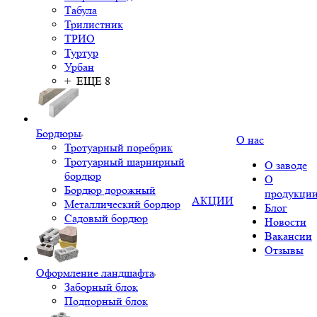
Табула
Трилистник
ТРИО
Туртур
Урбан
+ ЕЩЕ 8
Бордюры
О нас
Тротуарный поребрик
Тротуарный шарнирный
О заводе
бордюр
О
Бордюр дорожный
продукци
АКЦИИ
Металлический бордюр
Блог
Садовый бордюр
Новости
Вакансии
Отзывы
Оформление ландшафта
Заборный блок
Подпорный блок