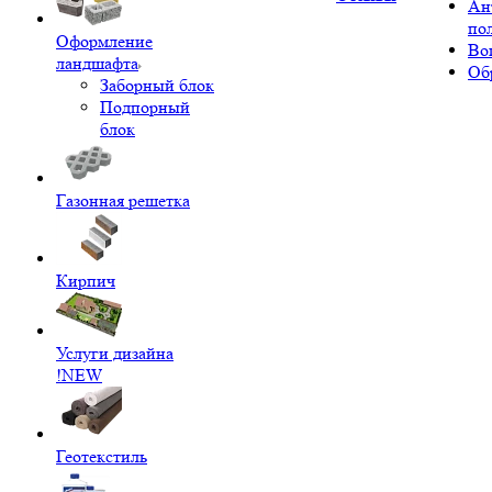
Ан
по
Оформление
Во
ландшафта
Об
Заборный блок
Подпорный
блок
Газонная решетка
Кирпич
Услуги дизайна
!NEW
Геотекстиль