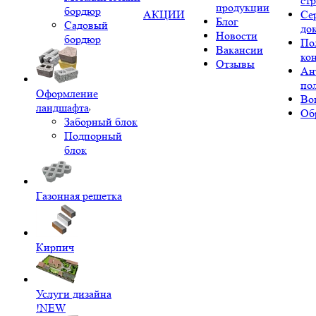
ст
продукции
бордюр
АКЦИИ
Се
Блог
Садовый
до
Новости
бордюр
По
Вакансии
ко
Отзывы
Ан
по
Оформление
Во
ландшафта
Об
Заборный блок
Подпорный
блок
Газонная решетка
Кирпич
Услуги дизайна
!NEW