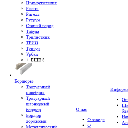
Прямоугольник
Регата
Ригель
Рутрум
Старый город
Табула
Трилистник
ТРИО
Туртур
Урбан
+ ЕЩЕ 8
Бордюры
Тротуарный
Информ
поребрик
Тротуарный
Оп
шарнирный
Шк
О нас
бордюр
бл
Бордюр
На
О заводе
дорожный
Ат
О
Металлический