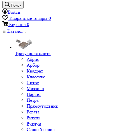
Поиск
Войти
Избранные товары
0
Корзина
0
Каталог
Тротуарная плита
Абрис
Арбор
Квадрат
Классико
Литос
Мозаика
Паркет
Петра
Прямоугольник
Регата
Ригель
Рутрум
Старый город