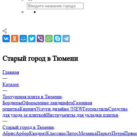
Старый город в Тюмени
Главная
—
Каталог
—
Тротуарная плита в Тюмени
Бордюры
Оформление ландшафта
Газонная
решетка
Кирпич
Услуги дизайна !NEW
Геотекстиль
Средства
для ухода за плиткой
Инструменты для укладки плитки
—
Старый город в Тюмени
Абрис
Арбор
Квадрат
Классико
Литос
Мозаика
Паркет
Петра
Прямо