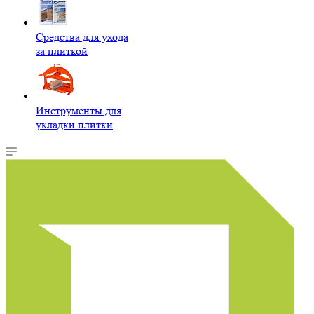
Средства для ухода
за плиткой
Инструменты для
укладки плитки