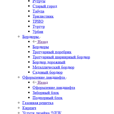
Рутрум
Старый город
Табула
Трилистник
ТРИО
Туртур
Урбан
Бордюры
Назад
Бордюры
Тротуарный поребрик
Тротуарный шарнирный бордюр
Бордюр дорожный
Металлический бордюр
Садовый бордюр
Оформление ландшафта
Назад
Оформление ландшафта
Заборный блок
Подпорный блок
Газонная решетка
Кирпич
Услуги дизайна !NEW