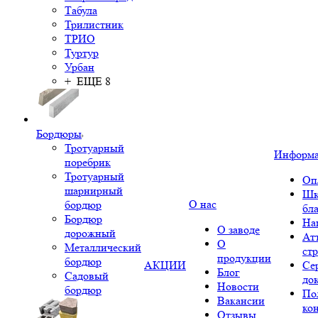
Табула
Трилистник
ТРИО
Туртур
Урбан
+ ЕЩЕ 8
Бордюры
Тротуарный
Информ
поребрик
Тротуарный
Оп
шарнирный
Шк
О нас
бордюр
бл
Бордюр
На
О заводе
дорожный
Ат
О
Металлический
ст
продукции
бордюр
АКЦИИ
Се
Блог
Садовый
до
Новости
бордюр
По
Вакансии
ко
Отзывы