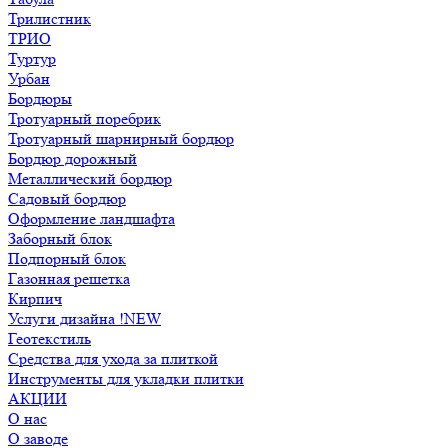
Трилистник
ТРИО
Туртур
Урбан
Бордюры
Тротуарный поребрик
Тротуарный шарнирный бордюр
Бордюр дорожный
Металлический бордюр
Садовый бордюр
Оформление ландшафта
Заборный блок
Подпорный блок
Газонная решетка
Кирпич
Услуги дизайна !NEW
Геотекстиль
Средства для ухода за плиткой
Инструменты для укладки плитки
АКЦИИ
О нас
О заводе