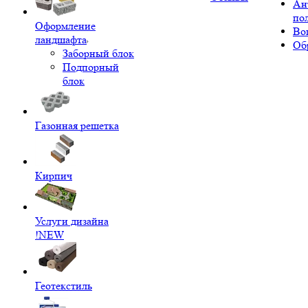
Ан
по
Оформление
Во
ландшафта
Об
Заборный блок
Подпорный
блок
Газонная решетка
Кирпич
Услуги дизайна
!NEW
Геотекстиль