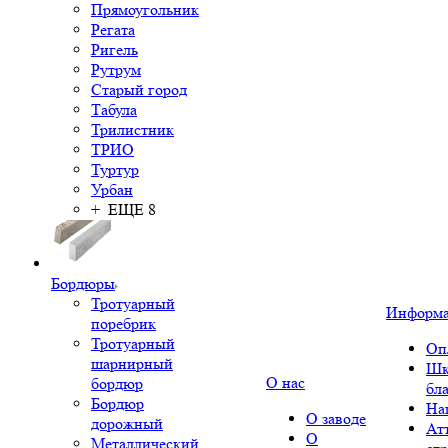
Прямоугольник
Регата
Ригель
Рутрум
Старый город
Табула
Трилистник
ТРИО
Туртур
Урбан
+ ЕЩЕ 8
Бордюры
Тротуарный
Информ
поребрик
Тротуарный
Оп
шарнирный
Шк
О нас
бордюр
бл
Бордюр
На
О заводе
дорожный
Ат
О
Металлический