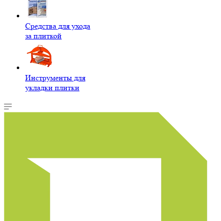
Средства для ухода
за плиткой
Инструменты для
укладки плитки