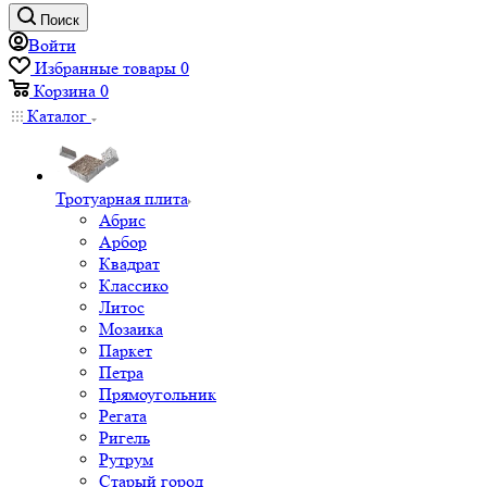
Поиск
Войти
Избранные товары
0
Корзина
0
Каталог
Тротуарная плита
Абрис
Арбор
Квадрат
Классико
Литос
Мозаика
Паркет
Петра
Прямоугольник
Регата
Ригель
Рутрум
Старый город