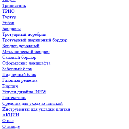
Трилистник
ТРИО
Туртур
Урбан
Бордюры
Тротуарный поребрик
Тротуарный шарнирный бордюр
Бордюр дорожный
Металлический бордюр
Садовый бордюр
Оформление ландшафта
Заборный блок
Подпорный блок
Газонная решетка
Кирпич
Услуги дизайна !NEW
Геотекстиль
Средства для ухода за плиткой
Инструменты для укладки плитки
АКЦИИ
О нас
О заводе