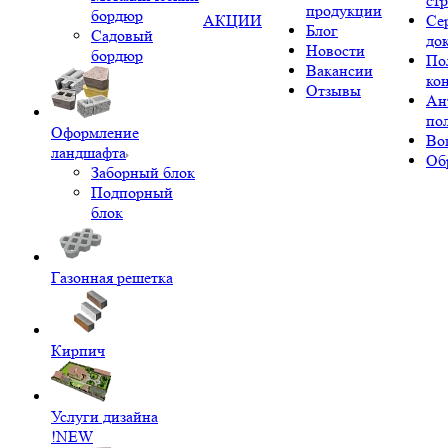
ст
продукции
бордюр
АКЦИИ
Се
Блог
Садовый
до
Новости
бордюр
По
Вакансии
ко
Отзывы
Ан
по
Оформление
Во
ландшафта
Об
Заборный блок
Подпорный
блок
Газонная решетка
Кирпич
Услуги дизайна
!NEW