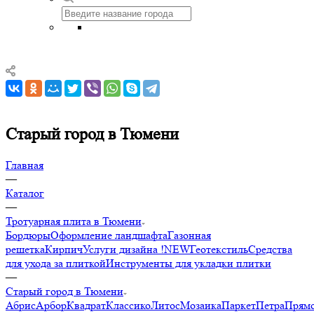
Старый город в Тюмени
Главная
—
Каталог
—
Тротуарная плита в Тюмени
Бордюры
Оформление ландшафта
Газонная
решетка
Кирпич
Услуги дизайна !NEW
Геотекстиль
Средства
для ухода за плиткой
Инструменты для укладки плитки
—
Старый город в Тюмени
Абрис
Арбор
Квадрат
Классико
Литос
Мозаика
Паркет
Петра
Прямо