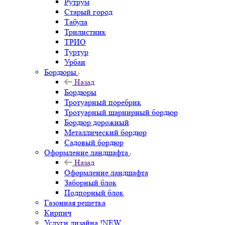
Рутрум
Старый город
Табула
Трилистник
ТРИО
Туртур
Урбан
Бордюры
Назад
Бордюры
Тротуарный поребрик
Тротуарный шарнирный бордюр
Бордюр дорожный
Металлический бордюр
Садовый бордюр
Оформление ландшафта
Назад
Оформление ландшафта
Заборный блок
Подпорный блок
Газонная решетка
Кирпич
Услуги дизайна !NEW