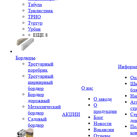
Табула
Трилистник
ТРИО
Туртур
Урбан
+ ЕЩЕ 8
Бордюры
Тротуарный
Информ
поребрик
Тротуарный
Оп
шарнирный
Шк
О нас
бордюр
бл
Бордюр
На
О заводе
дорожный
Ат
О
Металлический
ст
продукции
бордюр
АКЦИИ
Се
Блог
Садовый
до
Новости
бордюр
По
Вакансии
ко
Отзывы