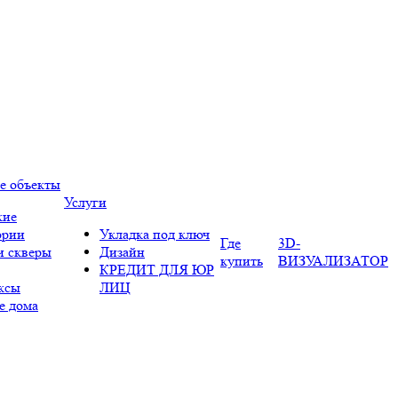
е объекты
Услуги
кие
ории
Укладка под ключ
Где
3D-
и скверы
Дизайн
купить
ВИЗУАЛИЗАТОР
КРЕДИТ ДЛЯ ЮР
ксы
ЛИЦ
е дома