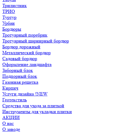
Трилистник
ТРИО
Туртур
Урбан
Бордюры
Тротуарный поребрик
Тротуарный шарнирный бордюр
Бордюр дорожный
Металлический бордюр
Садовый бордюр
Оформление ландшафта
Заборный блок
Подпорный блок
Газонная решетка
Кирпич
Услуги дизайна !NEW
Геотекстиль
Средства для ухода за плиткой
Инструменты для укладки плитки
АКЦИИ
О нас
О заводе