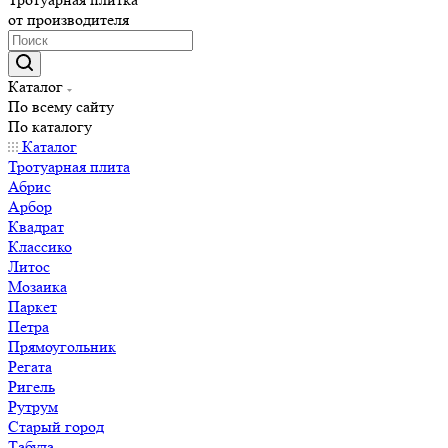
от производителя
Каталог
По всему сайту
По каталогу
Каталог
Тротуарная плита
Абрис
Арбор
Квадрат
Классико
Литос
Мозаика
Паркет
Петра
Прямоугольник
Регата
Ригель
Рутрум
Старый город
Табула