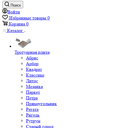
Поиск
Войти
Избранные товары
0
Корзина
0
Каталог
Тротуарная плита
Абрис
Арбор
Квадрат
Классико
Литос
Мозаика
Паркет
Петра
Прямоугольник
Регата
Ригель
Рутрум
Старый город