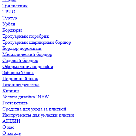
Трилистник
ТРИО
Туртур
Урбан
Бордюры
Тротуарный поребрик
Тротуарный шарнирный бордюр
Бордюр дорожный
Металлический бордюр
Садовый бордюр
Оформление ландшафта
Заборный блок
Подпорный блок
Газонная решетка
Кирпич
Услуги дизайна !NEW
Геотекстиль
Средства для ухода за плиткой
Инструменты для укладки плитки
АКЦИИ
О нас
О заводе