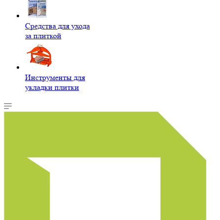
Средства для ухода
за плиткой
Инструменты для
укладки плитки