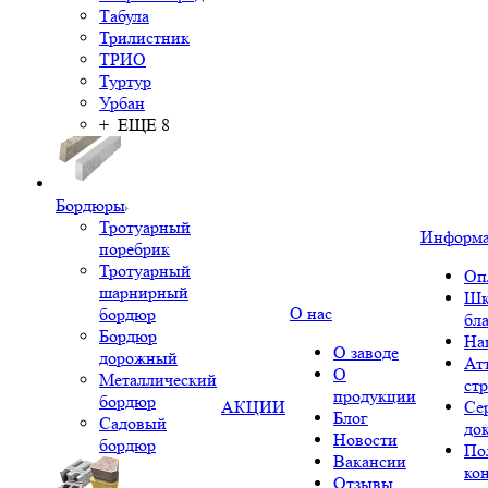
Табула
Трилистник
ТРИО
Туртур
Урбан
+ ЕЩЕ 8
Бордюры
Тротуарный
Информ
поребрик
Тротуарный
Оп
шарнирный
Шк
О нас
бордюр
бл
Бордюр
На
О заводе
дорожный
Ат
О
Металлический
ст
продукции
бордюр
АКЦИИ
Се
Блог
Садовый
до
Новости
бордюр
По
Вакансии
ко
Отзывы