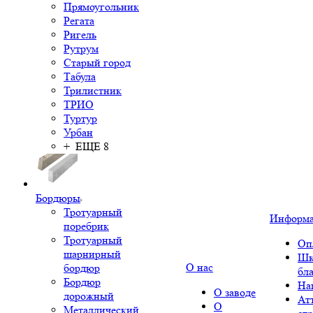
Прямоугольник
Регата
Ригель
Рутрум
Старый город
Табула
Трилистник
ТРИО
Туртур
Урбан
+ ЕЩЕ 8
Бордюры
Тротуарный
Информ
поребрик
Тротуарный
Оп
шарнирный
Шк
О нас
бордюр
бл
Бордюр
На
О заводе
дорожный
Ат
О
Металлический