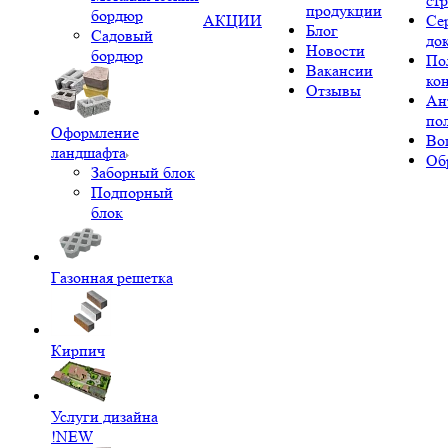
ст
продукции
бордюр
АКЦИИ
Се
Блог
Садовый
до
Новости
бордюр
По
Вакансии
ко
Отзывы
Ан
по
Оформление
Во
ландшафта
Об
Заборный блок
Подпорный
блок
Газонная решетка
Кирпич
Услуги дизайна
!NEW