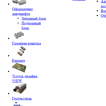
Ан
по
Оформление
Во
ландшафта
Об
Заборный блок
Подпорный
блок
Газонная решетка
Кирпич
Услуги дизайна
!NEW
Геотекстиль