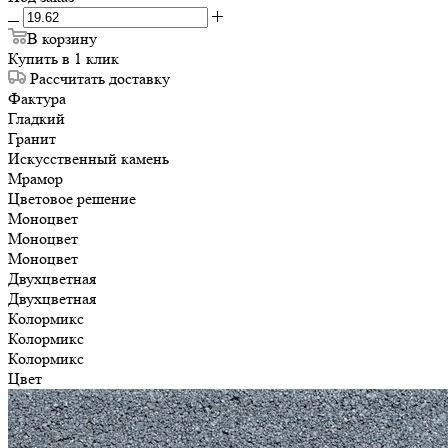
В корзину
Купить в 1 клик
Рассчитать доставку
Фактура
Гладкий
Гранит
Искусственный камень
Мрамор
Цветовое решение
Моноцвет
Моноцвет
Моноцвет
Двухцветная
Двухцветная
Колормикс
Колормикс
Колормикс
Цвет