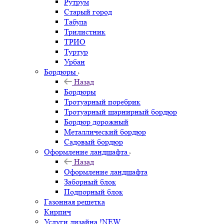
Рутрум
Старый город
Табула
Трилистник
ТРИО
Туртур
Урбан
Бордюры
Назад
Бордюры
Тротуарный поребрик
Тротуарный шарнирный бордюр
Бордюр дорожный
Металлический бордюр
Садовый бордюр
Оформление ландшафта
Назад
Оформление ландшафта
Заборный блок
Подпорный блок
Газонная решетка
Кирпич
Услуги дизайна !NEW