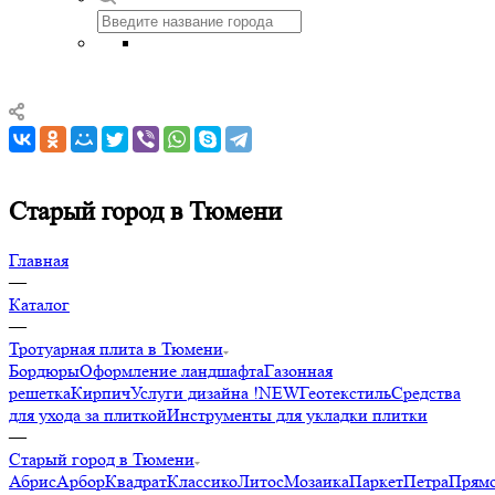
Старый город в Тюмени
Главная
—
Каталог
—
Тротуарная плита в Тюмени
Бордюры
Оформление ландшафта
Газонная
решетка
Кирпич
Услуги дизайна !NEW
Геотекстиль
Средства
для ухода за плиткой
Инструменты для укладки плитки
—
Старый город в Тюмени
Абрис
Арбор
Квадрат
Классико
Литос
Мозаика
Паркет
Петра
Прямо