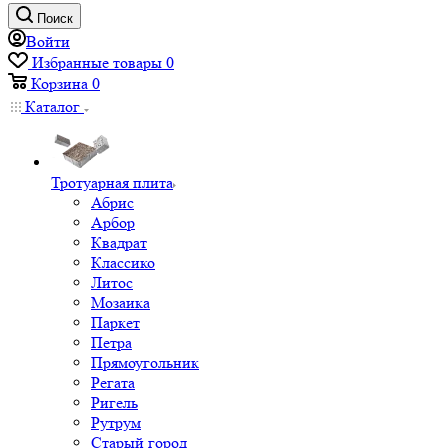
Поиск
Войти
Избранные товары
0
Корзина
0
Каталог
Тротуарная плита
Абрис
Арбор
Квадрат
Классико
Литос
Мозаика
Паркет
Петра
Прямоугольник
Регата
Ригель
Рутрум
Старый город