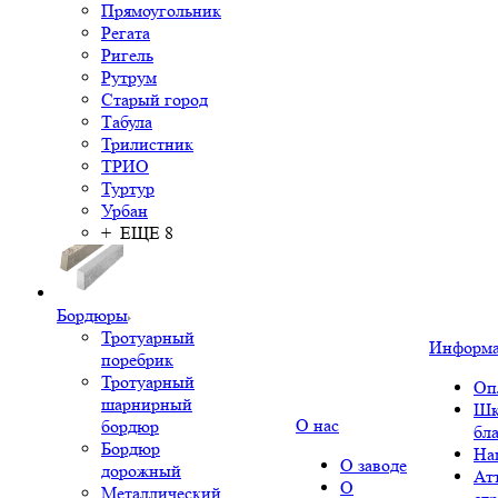
Прямоугольник
Регата
Ригель
Рутрум
Старый город
Табула
Трилистник
ТРИО
Туртур
Урбан
+ ЕЩЕ 8
Бордюры
Тротуарный
Информ
поребрик
Тротуарный
Оп
шарнирный
Шк
О нас
бордюр
бл
Бордюр
На
О заводе
дорожный
Ат
О
Металлический