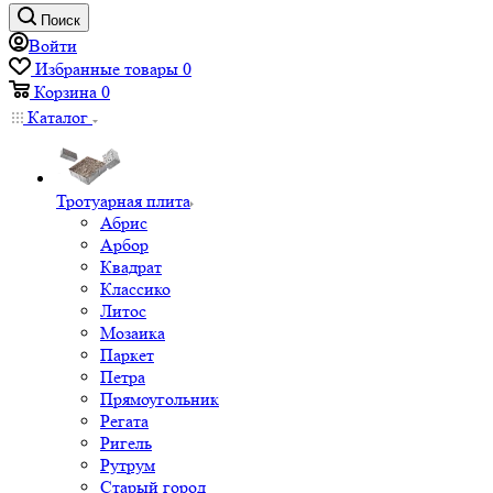
Поиск
Войти
Избранные товары
0
Корзина
0
Каталог
Тротуарная плита
Абрис
Арбор
Квадрат
Классико
Литос
Мозаика
Паркет
Петра
Прямоугольник
Регата
Ригель
Рутрум
Старый город