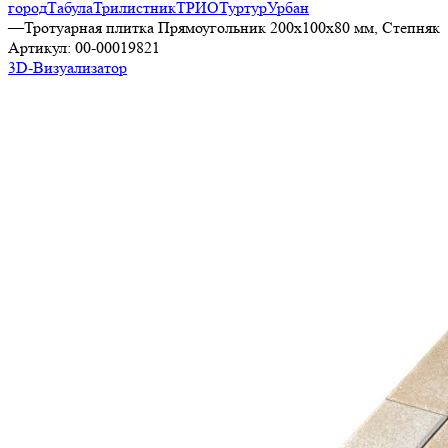
город
Табула
Трилистник
ТРИО
Туртур
Урбан
—
Тротуарная плитка Прямоугольник 200х100х80 мм, Степняк
Артикул:
00-00019821
3D-Визуализатор