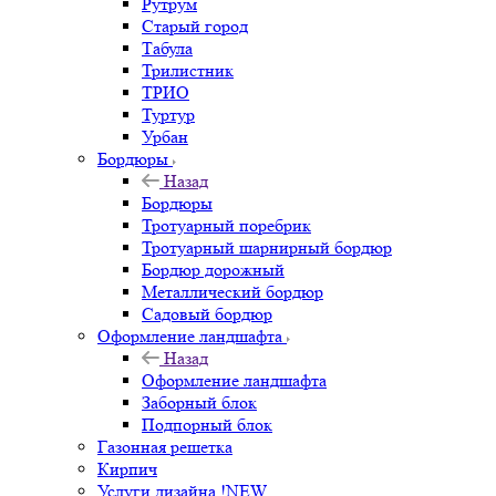
Рутрум
Старый город
Табула
Трилистник
ТРИО
Туртур
Урбан
Бордюры
Назад
Бордюры
Тротуарный поребрик
Тротуарный шарнирный бордюр
Бордюр дорожный
Металлический бордюр
Садовый бордюр
Оформление ландшафта
Назад
Оформление ландшафта
Заборный блок
Подпорный блок
Газонная решетка
Кирпич
Услуги дизайна !NEW