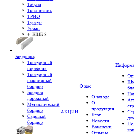
Табула
Трилистник
ТРИО
Туртур
Урбан
+ ЕЩЕ 8
Бордюры
Тротуарный
Информ
поребрик
Тротуарный
Оп
шарнирный
Шк
О нас
бордюр
бл
Бордюр
На
О заводе
дорожный
Ат
О
Металлический
ст
продукции
бордюр
АКЦИИ
Се
Блог
Садовый
до
Новости
бордюр
По
Вакансии
ко
Отзывы