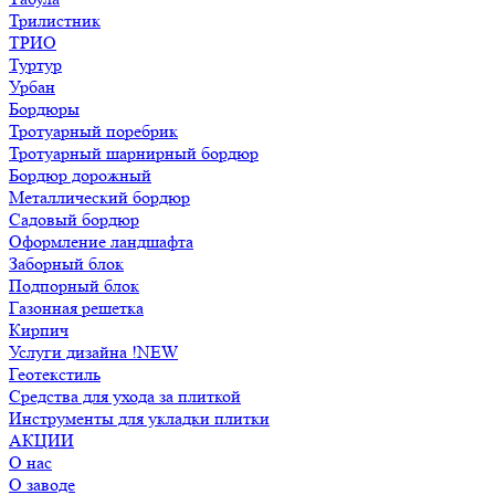
Трилистник
ТРИО
Туртур
Урбан
Бордюры
Тротуарный поребрик
Тротуарный шарнирный бордюр
Бордюр дорожный
Металлический бордюр
Садовый бордюр
Оформление ландшафта
Заборный блок
Подпорный блок
Газонная решетка
Кирпич
Услуги дизайна !NEW
Геотекстиль
Средства для ухода за плиткой
Инструменты для укладки плитки
АКЦИИ
О нас
О заводе