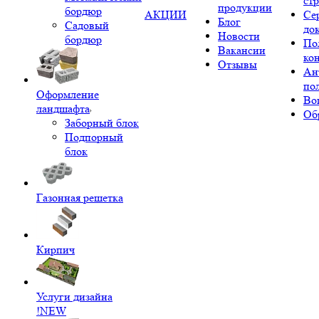
ст
продукции
бордюр
АКЦИИ
Се
Блог
Садовый
до
Новости
бордюр
По
Вакансии
ко
Отзывы
Ан
по
Оформление
Во
ландшафта
Об
Заборный блок
Подпорный
блок
Газонная решетка
Кирпич
Услуги дизайна
!NEW