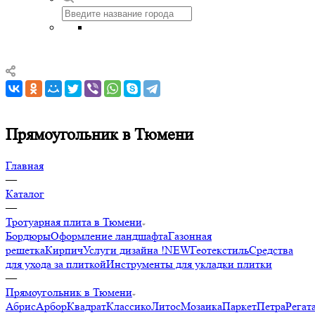
Прямоугольник в Тюмени
Главная
—
Каталог
—
Тротуарная плита в Тюмени
Бордюры
Оформление ландшафта
Газонная
решетка
Кирпич
Услуги дизайна !NEW
Геотекстиль
Средства
для ухода за плиткой
Инструменты для укладки плитки
—
Прямоугольник в Тюмени
Абрис
Арбор
Квадрат
Классико
Литос
Мозаика
Паркет
Петра
Регат