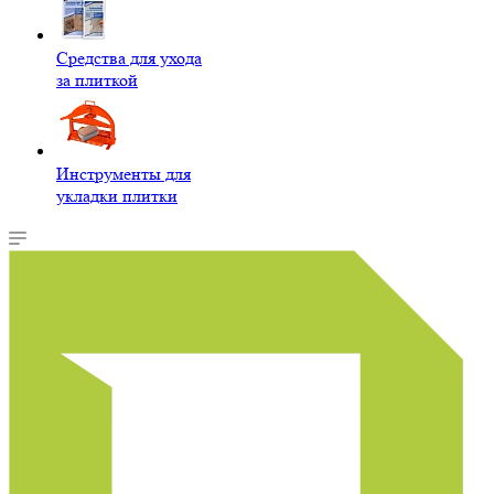
Средства для ухода
за плиткой
Инструменты для
укладки плитки