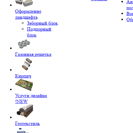
Ан
по
Оформление
Во
ландшафта
Об
Заборный блок
Подпорный
блок
Газонная решетка
Кирпич
Услуги дизайна
!NEW
Геотекстиль