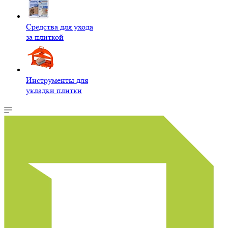
Средства для ухода
за плиткой
Инструменты для
укладки плитки