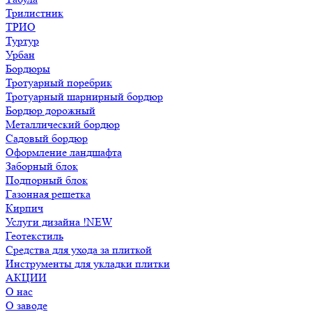
Трилистник
ТРИО
Туртур
Урбан
Бордюры
Тротуарный поребрик
Тротуарный шарнирный бордюр
Бордюр дорожный
Металлический бордюр
Садовый бордюр
Оформление ландшафта
Заборный блок
Подпорный блок
Газонная решетка
Кирпич
Услуги дизайна !NEW
Геотекстиль
Средства для ухода за плиткой
Инструменты для укладки плитки
АКЦИИ
О нас
О заводе