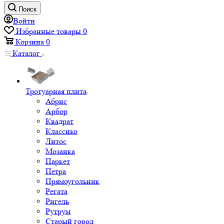
Поиск
Войти
Избранные товары
0
Корзина
0
Каталог
Тротуарная плита
Абрис
Арбор
Квадрат
Классико
Литос
Мозаика
Паркет
Петра
Прямоугольник
Регата
Ригель
Рутрум
Старый город