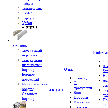
Табула
Трилистник
ТРИО
Туртур
Урбан
+ ЕЩЕ 8
Бордюры
Тротуарный
Информ
поребрик
Тротуарный
Оп
шарнирный
Шк
О нас
бордюр
бл
Бордюр
На
О заводе
дорожный
Ат
О
Металлический
ст
продукции
бордюр
АКЦИИ
Се
Блог
Садовый
до
Новости
бордюр
По
Вакансии
ко
Отзывы