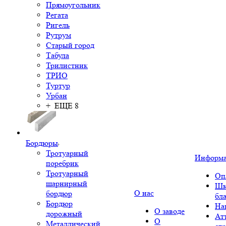
Прямоугольник
Регата
Ригель
Рутрум
Старый город
Табула
Трилистник
ТРИО
Туртур
Урбан
+ ЕЩЕ 8
Бордюры
Тротуарный
Информ
поребрик
Тротуарный
Оп
шарнирный
Шк
О нас
бордюр
бл
Бордюр
На
О заводе
дорожный
Ат
О
Металлический