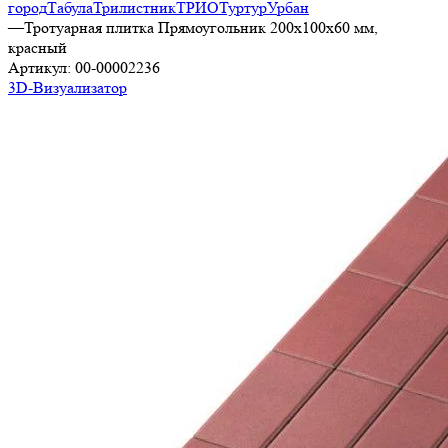
город
Табула
Трилистник
ТРИО
Туртур
Урбан
—
Тротуарная плитка Прямоугольник 200х100х60 мм,
красный
Артикул:
00-00002236
3D-Визуализатор