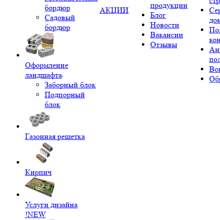
ст
продукции
бордюр
АКЦИИ
Се
Блог
Садовый
до
Новости
бордюр
По
Вакансии
ко
Отзывы
Ан
по
Оформление
Во
ландшафта
Об
Заборный блок
Подпорный
блок
Газонная решетка
Кирпич
Услуги дизайна
!NEW