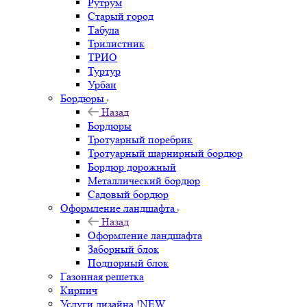
Рутрум
Старый город
Табула
Трилистник
ТРИО
Туртур
Урбан
Бордюры
Назад
Бордюры
Тротуарный поребрик
Тротуарный шарнирный бордюр
Бордюр дорожный
Металлический бордюр
Садовый бордюр
Оформление ландшафта
Назад
Оформление ландшафта
Заборный блок
Подпорный блок
Газонная решетка
Кирпич
Услуги дизайна !NEW