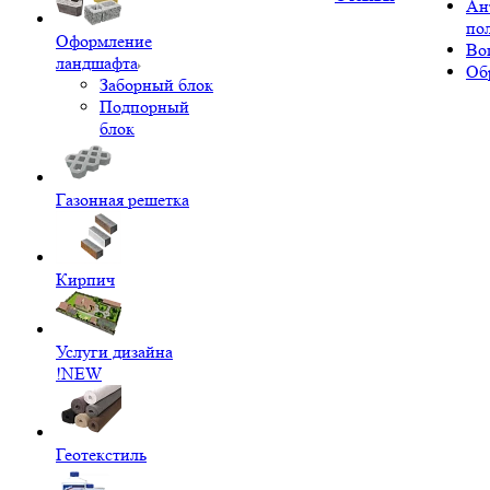
Ан
по
Оформление
Во
ландшафта
Об
Заборный блок
Подпорный
блок
Газонная решетка
Кирпич
Услуги дизайна
!NEW
Геотекстиль