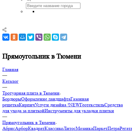
Прямоугольник в Тюмени
Главная
—
Каталог
—
Тротуарная плита в Тюмени
Бордюры
Оформление ландшафта
Газонная
решетка
Кирпич
Услуги дизайна !NEW
Геотекстиль
Средства
для ухода за плиткой
Инструменты для укладки плитки
—
Прямоугольник в Тюмени
Абрис
Арбор
Квадрат
Классико
Литос
Мозаика
Паркет
Петра
Регат