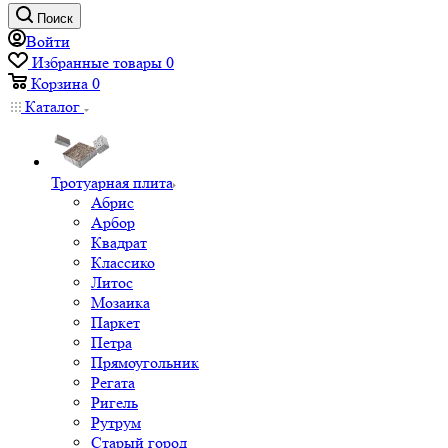
Поиск
Войти
Избранные товары
0
Корзина
0
Каталог
Тротуарная плита
Абрис
Арбор
Квадрат
Классико
Литос
Мозаика
Паркет
Петра
Прямоугольник
Регата
Ригель
Рутрум
Старый город