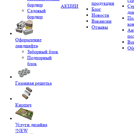
ст
продукции
бордюр
АКЦИИ
Се
Блог
Садовый
до
Новости
бордюр
По
Вакансии
ко
Отзывы
Ан
по
Оформление
Во
ландшафта
Об
Заборный блок
Подпорный
блок
Газонная решетка
Кирпич
Услуги дизайна
!NEW