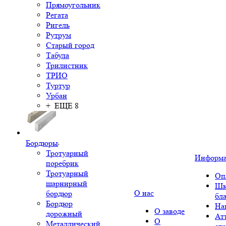
Прямоугольник
Регата
Ригель
Рутрум
Старый город
Табула
Трилистник
ТРИО
Туртур
Урбан
+ ЕЩЕ 8
Бордюры
Тротуарный
Информ
поребрик
Тротуарный
Оп
шарнирный
Шк
О нас
бордюр
бл
Бордюр
На
О заводе
дорожный
Ат
О
Металлический