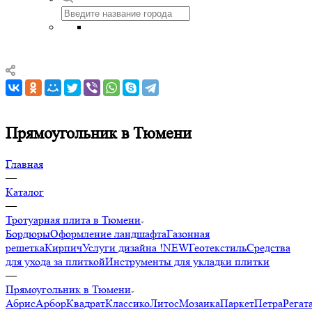
Прямоугольник в Тюмени
Главная
—
Каталог
—
Тротуарная плита в Тюмени
Бордюры
Оформление ландшафта
Газонная
решетка
Кирпич
Услуги дизайна !NEW
Геотекстиль
Средства
для ухода за плиткой
Инструменты для укладки плитки
—
Прямоугольник в Тюмени
Абрис
Арбор
Квадрат
Классико
Литос
Мозаика
Паркет
Петра
Регат