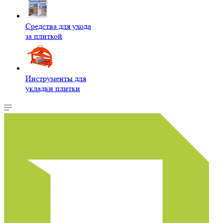
Средства для ухода
за плиткой
Инструменты для
укладки плитки