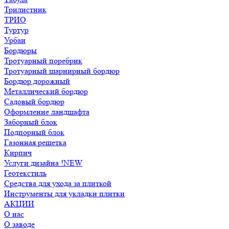
Трилистник
ТРИО
Туртур
Урбан
Бордюры
Тротуарный поребрик
Тротуарный шарнирный бордюр
Бордюр дорожный
Металлический бордюр
Садовый бордюр
Оформление ландшафта
Заборный блок
Подпорный блок
Газонная решетка
Кирпич
Услуги дизайна !NEW
Геотекстиль
Средства для ухода за плиткой
Инструменты для укладки плитки
АКЦИИ
О нас
О заводе