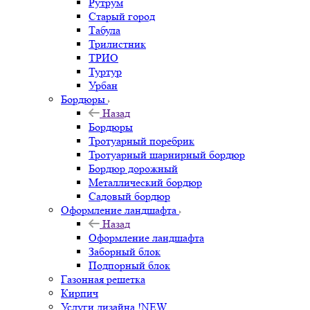
Рутрум
Старый город
Табула
Трилистник
ТРИО
Туртур
Урбан
Бордюры
Назад
Бордюры
Тротуарный поребрик
Тротуарный шарнирный бордюр
Бордюр дорожный
Металлический бордюр
Садовый бордюр
Оформление ландшафта
Назад
Оформление ландшафта
Заборный блок
Подпорный блок
Газонная решетка
Кирпич
Услуги дизайна !NEW