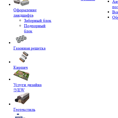
Ан
по
Оформление
Во
ландшафта
Об
Заборный блок
Подпорный
блок
Газонная решетка
Кирпич
Услуги дизайна
!NEW
Геотекстиль