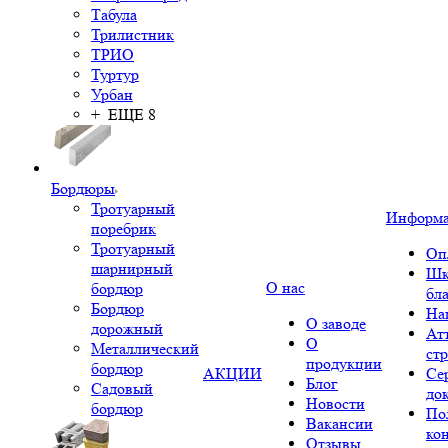
Табула
Трилистник
ТРИО
Туртур
Урбан
+ ЕЩЕ 8
Бордюры
Тротуарный
Информ
поребрик
Тротуарный
Оп
шарнирный
Шк
О нас
бордюр
бл
Бордюр
На
О заводе
дорожный
Ат
О
Металлический
ст
продукции
бордюр
АКЦИИ
Се
Блог
Садовый
до
Новости
бордюр
По
Вакансии
ко
Отзывы