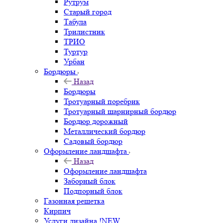
Рутрум
Старый город
Табула
Трилистник
ТРИО
Туртур
Урбан
Бордюры
Назад
Бордюры
Тротуарный поребрик
Тротуарный шарнирный бордюр
Бордюр дорожный
Металлический бордюр
Садовый бордюр
Оформление ландшафта
Назад
Оформление ландшафта
Заборный блок
Подпорный блок
Газонная решетка
Кирпич
Услуги дизайна !NEW