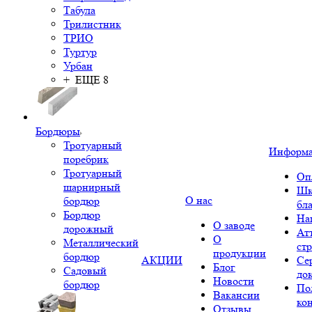
Табула
Трилистник
ТРИО
Туртур
Урбан
+ ЕЩЕ 8
Бордюры
Тротуарный
Информ
поребрик
Тротуарный
Оп
шарнирный
Шк
О нас
бордюр
бл
Бордюр
На
О заводе
дорожный
Ат
О
Металлический
ст
продукции
бордюр
АКЦИИ
Се
Блог
Садовый
до
Новости
бордюр
По
Вакансии
ко
Отзывы