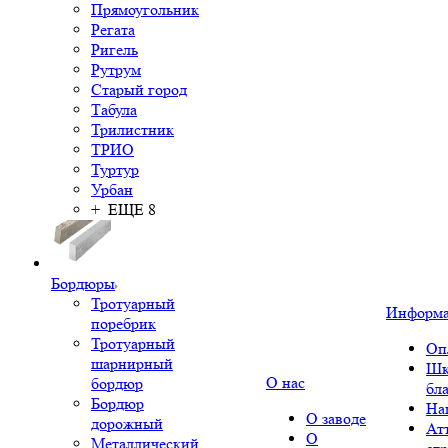
Прямоугольник
Регата
Ригель
Рутрум
Старый город
Табула
Трилистник
ТРИО
Туртур
Урбан
+ ЕЩЕ 8
Бордюры
Тротуарный
Информ
поребрик
Тротуарный
Оп
шарнирный
Шк
О нас
бордюр
бл
Бордюр
На
О заводе
дорожный
Ат
О
Металлический