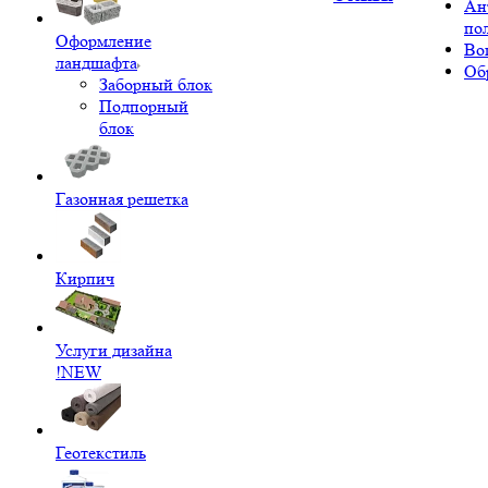
Ан
по
Оформление
Во
ландшафта
Об
Заборный блок
Подпорный
блок
Газонная решетка
Кирпич
Услуги дизайна
!NEW
Геотекстиль