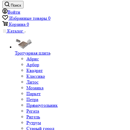
Поиск
Войти
Избранные товары
0
Корзина
0
Каталог
Тротуарная плита
Абрис
Арбор
Квадрат
Классико
Литос
Мозаика
Паркет
Петра
Прямоугольник
Регата
Ригель
Рутрум
Старый город