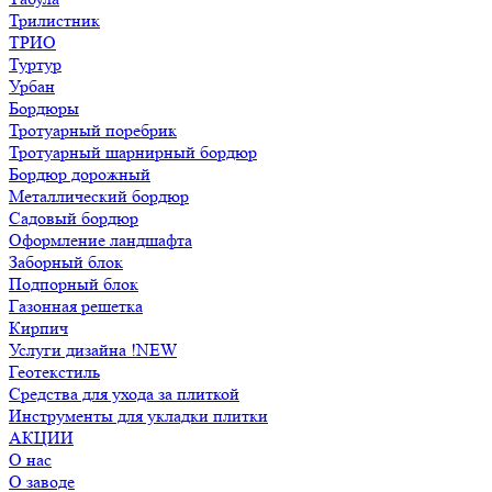
Трилистник
ТРИО
Туртур
Урбан
Бордюры
Тротуарный поребрик
Тротуарный шарнирный бордюр
Бордюр дорожный
Металлический бордюр
Садовый бордюр
Оформление ландшафта
Заборный блок
Подпорный блок
Газонная решетка
Кирпич
Услуги дизайна !NEW
Геотекстиль
Средства для ухода за плиткой
Инструменты для укладки плитки
АКЦИИ
О нас
О заводе