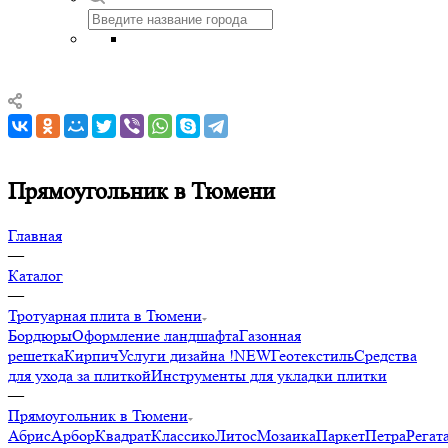
Прямоугольник в Тюмени
Главная
—
Каталог
—
Тротуарная плита в Тюмени
Бордюры
Оформление ландшафта
Газонная
решетка
Кирпич
Услуги дизайна !NEW
Геотекстиль
Средства
для ухода за плиткой
Инструменты для укладки плитки
—
Прямоугольник в Тюмени
Абрис
Арбор
Квадрат
Классико
Литос
Мозаика
Паркет
Петра
Регат