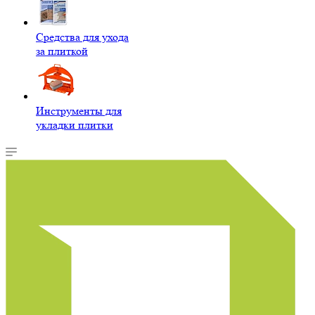
Средства для ухода
за плиткой
Инструменты для
укладки плитки