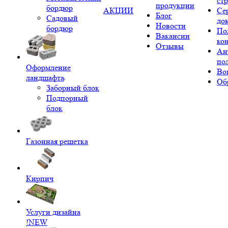
ст
продукции
бордюр
АКЦИИ
Се
Блог
Садовый
до
Новости
бордюр
По
Вакансии
ко
Отзывы
Ан
по
Оформление
Во
ландшафта
Об
Заборный блок
Подпорный
блок
Газонная решетка
Кирпич
Услуги дизайна
!NEW