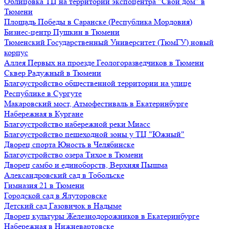
Облицовка ТЦ на территории экспоцентра "Свой дом" в
Тюмени
Площадь Победы в Саранске (Республика Мордовия)
Бизнес-центр Пушкин в Тюмени
Тюменский Государственный Университет (ТюмГУ) новый
корпус
Аллея Первых на проезде Геологоразведчиков в Тюмени
Сквер Радужный в Тюмени
Благоустройство общественной территории на улице
Республике в Сургуте
Макаровский мост, Атмофестиваль в Екатеринбурге
Набережная в Кургане
Благоустройство набережной реки Миасс
Благоустройство пешеходной зоны у ТЦ "Южный"
Дворец спорта Юность в Челябинске
Благоустройство озера Тихое в Тюмени
Дворец самбо и единоборств, Верхняя Пышма
Александровский сад в Тобольске
Гимназия 21 в Тюмени
Городской сад в Ялуторовске
Детский сад Газовичок в Надыме
Дворец культуры Железнодорожников в Екатеринбурге
Набережная в Нижневартовске