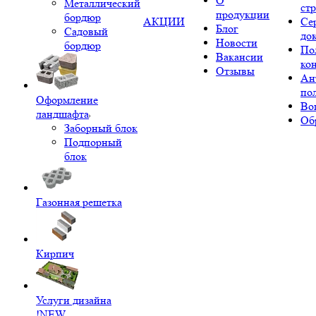
О
Металлический
ст
продукции
бордюр
АКЦИИ
Се
Блог
Садовый
до
Новости
бордюр
По
Вакансии
ко
Отзывы
Ан
по
Оформление
Во
ландшафта
Об
Заборный блок
Подпорный
блок
Газонная решетка
Кирпич
Услуги дизайна
!NEW