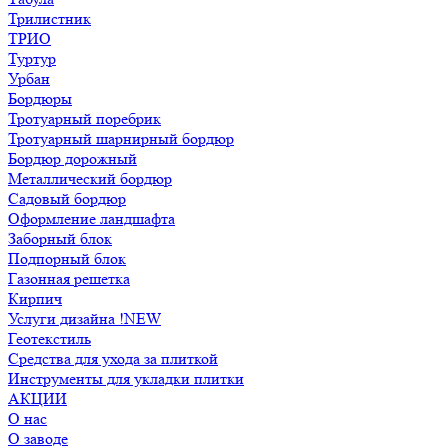
Трилистник
ТРИО
Туртур
Урбан
Бордюры
Тротуарный поребрик
Тротуарный шарнирный бордюр
Бордюр дорожный
Металлический бордюр
Садовый бордюр
Оформление ландшафта
Заборный блок
Подпорный блок
Газонная решетка
Кирпич
Услуги дизайна !NEW
Геотекстиль
Средства для ухода за плиткой
Инструменты для укладки плитки
АКЦИИ
О нас
О заводе