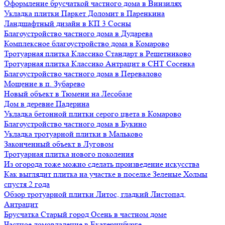
Оформление брусчаткой частного дома в Винзилях
Укладка плитки Паркет Доломит в Паренкина
Ландшафтный дизайн в КП 3 Сосны
Благоустройство частного дома в Дударева
Комплексное благоустройство дома в Комарово
Тротуарная плитка Классико Стандарт в Решетниково
Тротуарная плитка Классико Антрацит в СНТ Сосенка
Благоустройство частного дома в Перевалово
Мощение в п. Зубарево
Новый объект в Тюмени на Лесобазе
Дом в деревне Падерина
Укладка бетонной плитки серого цвета в Комарово
Благоустройство частного дома в Букино
Укладка тротуарной плитки в Мальково
Законченный объект в Луговом
Тротуарная плитка нового поколения
Из огорода тоже можно сделать произведение искусства
Как выглядит плитка на участке в поселке Зеленые Холмы
спустя 2 года
Обзор тротуарной плитки Литос, гладкий Листопад,
Антрацит
Брусчатка Старый город Осень в частном доме
Частное домовладение в Екатеринбурге