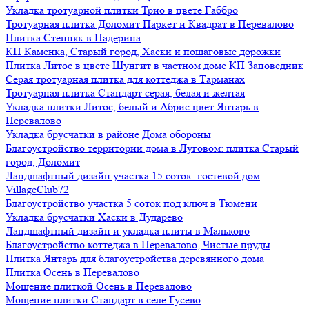
Укладка тротуарной плитки Трио в цвете Габбро
Тротуарная плитка Доломит Паркет и Квадрат в Перевалово
Плитка Степняк в Падерина
КП Каменка, Старый город, Хаски и пошаговые дорожки
Плитка Литос в цвете Шунгит в частном доме КП Заповедник
Серая тротуарная плитка для коттеджа в Тарманах
Тротуарная плитка Стандарт серая, белая и желтая
Укладка плитки Литос, белый и Абрис цвет Янтарь в
Перевалово
Укладка брусчатки в районе Дома обороны
Благоустройство территории дома в Луговом: плитка Старый
город, Доломит
Ландшафтный дизайн участка 15 соток: гостевой дом
VillageClub72
Благоустройство участка 5 соток под ключ в Тюмени
Укладка брусчатки Хаски в Дударево
Ландшафтный дизайн и укладка плиты в Мальково
Благоустройство коттеджа в Перевалово, Чистые пруды
Плитка Янтарь для благоустройства деревянного дома
Плитка Осень в Перевалово
Мощение плиткой Осень в Перевалово
Мощение плитки Стандарт в селе Гусево