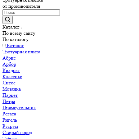
от производителя
Каталог
По всему сайту
По каталогу
Каталог
Тротуарная плита
Абрис
Арбор
Квадрат
Классико
Литос
Мозаика
Паркет
Петра
Прямоугольник
Регата
Ригель
Рутрум
Старый город
Табула