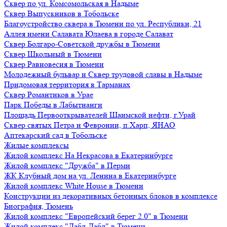
Сквер по ул. Комсомольская в Надыме
Сквер Выпускников в Тобольске
Благоустройство сквера в Тюмени по ул. Республики, 21
Аллея имени Салавата Юлаева в городе Салават
Сквер Болгаро-Советской дружбы в Тюмени
Сквер Школьный в Тюмени
Сквер Равновесия в Тюмени
Молодежный бульвар и Сквер трудовой славы в Надыме
Придомовая территория в Тарманах
Сквер Романтиков в Урае
Парк Победы в Лабытнанги
Площадь Первооткрывателей Шаимской нефти, г.Урай
Сквер святых Петра и Февронии, п.Харп, ЯНАО
Аптекарский сад в Тобольске
Жилые комплексы
Жилой комплекс На Некрасова в Екатеринбурге
Жилой комплекс "Дружба" в Перми
ЖК Клубный дом на ул. Ленина в Екатеринбурге
Жилой комплекс White House в Тюмени
Конструкции из декоративных бетонных блоков в комплексе
Биография, Тюмень
Жилой комплекс "Европейский берег 2.0" в Тюмени
Жилой комплекс "Дабл-Дабл" в Тюмени