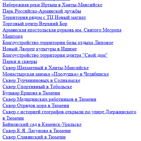
Набережная реки Иртыш в Ханты-Мансийске
Парк Российско-Армянской дружбы
Территория рядом с ТЦ Новый магнат
Торговый центр Верхний Бор
Армянская апостольская церковь им. Святого Месропа
Маштоца
Благоустройство территории базы отдыха Липовое
Нoвый Двoрeц культуры в Ишимe
Благоустройство территории центра "Свой дом"
Парки и скверы
Сквер Шахматный в Ханты-Мансийске
Монастырская заимка «Плодушка» в Челябинске
Сквер Турчаниновых в Соликамске
Сквер Спортивный в Тобольске
Бульвар Ершова в Тюмени
Сквер Медицинских работников в Тюмени
Сквер Отрядов мэра в Тюмени
Сквер с историей географов открыли по улице Дзержинского
в Тюмени
Байновский сад в Каменск-Уральске
Сквер К.Я. Лагунова в Тюмени
Сквер Славянский в Тюмени