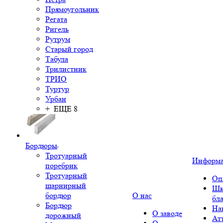
Прямоугольник
Регата
Ригель
Рутрум
Старый город
Табула
Трилистник
ТРИО
Туртур
Урбан
+ ЕЩЕ 8
Бордюры
Тротуарный
Информ
поребрик
Тротуарный
Оп
шарнирный
Шк
бордюр
О нас
бл
Бордюр
На
О заводе
дорожный
Ат