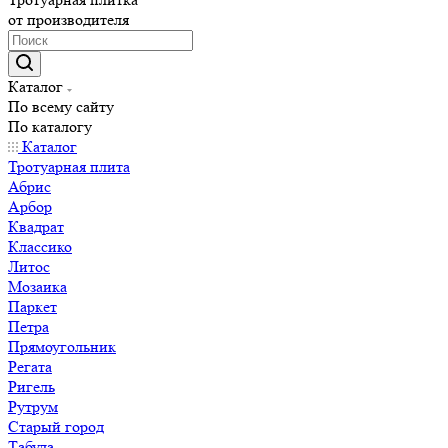
от производителя
Каталог
По всему сайту
По каталогу
Каталог
Тротуарная плита
Абрис
Арбор
Квадрат
Классико
Литос
Мозаика
Паркет
Петра
Прямоугольник
Регата
Ригель
Рутрум
Старый город
Табула