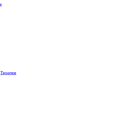
а
в Тюмени