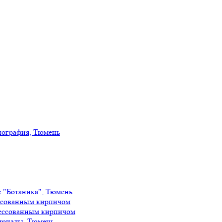
иография, Тюмень
е "Ботаника", Тюмень
ссованным кирпичом
ессованным кирпичом
ириады, Тюмень