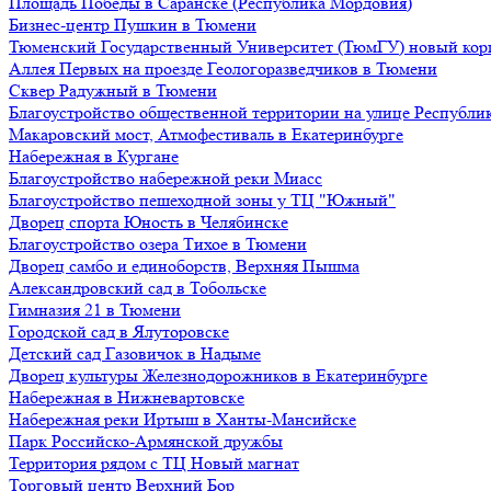
Площадь Победы в Саранске (Республика Мордовия)
Бизнес-центр Пушкин в Тюмени
Тюменский Государственный Университет (ТюмГУ) новый кор
Аллея Первых на проезде Геологоразведчиков в Тюмени
Сквер Радужный в Тюмени
Благоустройство общественной территории на улице Республик
Макаровский мост, Атмофестиваль в Екатеринбурге
Набережная в Кургане
Благоустройство набережной реки Миасс
Благоустройство пешеходной зоны у ТЦ "Южный"
Дворец спорта Юность в Челябинске
Благоустройство озера Тихое в Тюмени
Дворец самбо и единоборств, Верхняя Пышма
Александровский сад в Тобольске
Гимназия 21 в Тюмени
Городской сад в Ялуторовске
Детский сад Газовичок в Надыме
Дворец культуры Железнодорожников в Екатеринбурге
Набережная в Нижневартовске
Набережная реки Иртыш в Ханты-Мансийске
Парк Российско-Армянской дружбы
Территория рядом с ТЦ Новый магнат
Торговый центр Верхний Бор