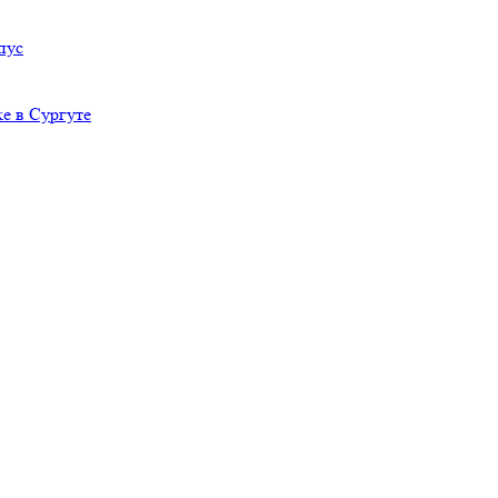
пус
е в Сургуте