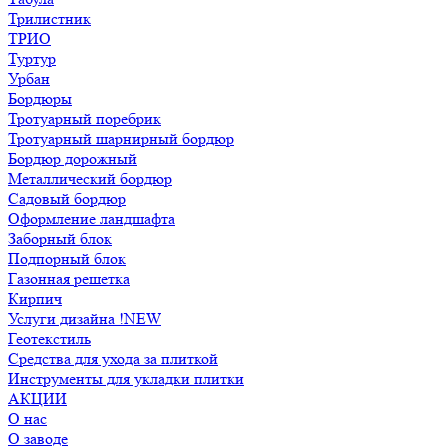
Трилистник
ТРИО
Туртур
Урбан
Бордюры
Тротуарный поребрик
Тротуарный шарнирный бордюр
Бордюр дорожный
Металлический бордюр
Садовый бордюр
Оформление ландшафта
Заборный блок
Подпорный блок
Газонная решетка
Кирпич
Услуги дизайна !NEW
Геотекстиль
Средства для ухода за плиткой
Инструменты для укладки плитки
АКЦИИ
О нас
О заводе