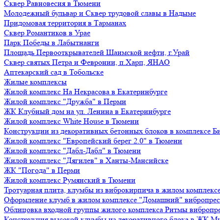
Сквер Равновесия в Тюмени
Молодежный бульвар и Сквер трудовой славы в Надыме
Придомовая территория в Тарманах
Сквер Романтиков в Урае
Парк Победы в Лабытнанги
Площадь Первооткрывателей Шаимской нефти, г.Урай
Сквер святых Петра и Февронии, п.Харп, ЯНАО
Аптекарский сад в Тобольске
Жилые комплексы
Жилой комплекс На Некрасова в Екатеринбурге
Жилой комплекс "Дружба" в Перми
ЖК Клубный дом на ул. Ленина в Екатеринбурге
Жилой комплекс White House в Тюмени
Конструкции из декоративных бетонных блоков в комплексе Б
Жилой комплекс "Европейский берег 2.0" в Тюмени
Жилой комплекс "Дабл-Дабл" в Тюмени
Жилой комплекс "Дягилев" в Ханты-Мансийске
ЖК "Погода" в Перми
Жилой комплекс Румянский в Тюмени
Тротуарная плита, клумбы из виброкирпича в жилом комплекс
Оформление клумб в жилом комплексе "Домашний" вибропре
Облицовка входной группы жилого комплекса Ритмы вибропр
Конструкция высокой клумбы из декоративного блока в ЖК М