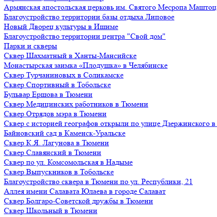
Армянская апостольская церковь им. Святого Месропа Маштоц
Благоустройство территории базы отдыха Липовое
Нoвый Двoрeц культуры в Ишимe
Благоустройство территории центра "Свой дом"
Парки и скверы
Сквер Шахматный в Ханты-Мансийске
Монастырская заимка «Плодушка» в Челябинске
Сквер Турчаниновых в Соликамске
Сквер Спортивный в Тобольске
Бульвар Ершова в Тюмени
Сквер Медицинских работников в Тюмени
Сквер Отрядов мэра в Тюмени
Сквер с историей географов открыли по улице Дзержинского 
Байновский сад в Каменск-Уральске
Сквер К.Я. Лагунова в Тюмени
Сквер Славянский в Тюмени
Сквер по ул. Комсомольская в Надыме
Сквер Выпускников в Тобольске
Благоустройство сквера в Тюмени по ул. Республики, 21
Аллея имени Салавата Юлаева в городе Салават
Сквер Болгаро-Советской дружбы в Тюмени
Сквер Школьный в Тюмени