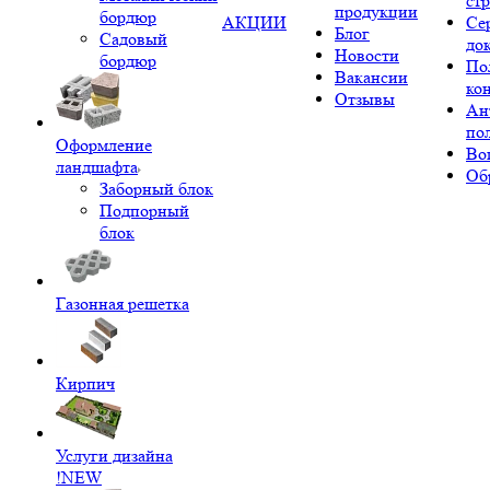
ст
продукции
бордюр
АКЦИИ
Се
Блог
Садовый
до
Новости
бордюр
По
Вакансии
ко
Отзывы
Ан
по
Оформление
Во
ландшафта
Об
Заборный блок
Подпорный
блок
Газонная решетка
Кирпич
Услуги дизайна
!NEW