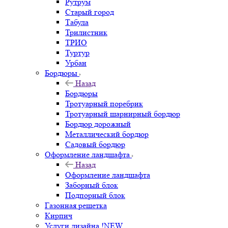
Рутрум
Старый город
Табула
Трилистник
ТРИО
Туртур
Урбан
Бордюры
Назад
Бордюры
Тротуарный поребрик
Тротуарный шарнирный бордюр
Бордюр дорожный
Металлический бордюр
Садовый бордюр
Оформление ландшафта
Назад
Оформление ландшафта
Заборный блок
Подпорный блок
Газонная решетка
Кирпич
Услуги дизайна !NEW