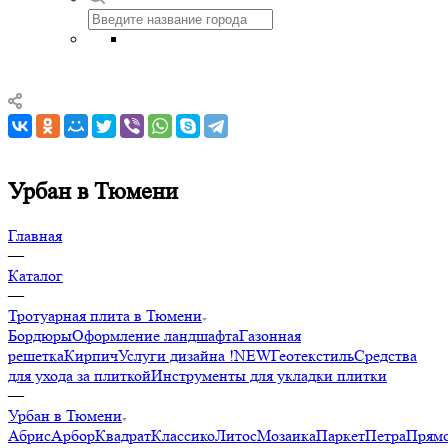
Урбан в Тюмени
Главная
—
Каталог
—
Тротуарная плита в Тюмени
Бордюры
Оформление ландшафта
Газонная
решетка
Кирпич
Услуги дизайна !NEW
Геотекстиль
Средства
для ухода за плиткой
Инструменты для укладки плитки
—
Урбан в Тюмени
Абрис
Арбор
Квадрат
Классико
Литос
Мозаика
Паркет
Петра
Прямо