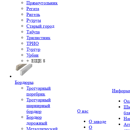
Прямоугольник
Регата
Ригель
Рутрум
Старый город
Табула
Трилистник
ТРИО
Туртур
Урбан
+ ЕЩЕ 8
Бордюры
Тротуарный
Информ
поребрик
Тротуарный
Оп
шарнирный
Шк
О нас
бордюр
бл
Бордюр
На
О заводе
дорожный
Ат
О
Металлический