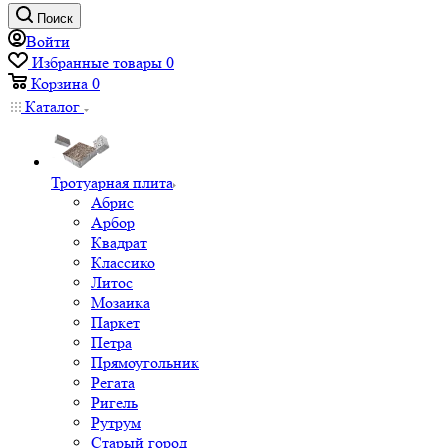
Поиск
Войти
Избранные товары
0
Корзина
0
Каталог
Тротуарная плита
Абрис
Арбор
Квадрат
Классико
Литос
Мозаика
Паркет
Петра
Прямоугольник
Регата
Ригель
Рутрум
Старый город