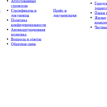
Аттестованные
Городс
строители
террит
и
Сертификаты и
Прайс и
Парки 
документы
документация
Жилые
Политика
компле
конфиденциальности
Частны
Антикоррупционная
политика
Вопросы и ответы
Обратная связь