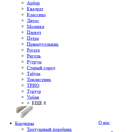
Арбор
Квадрат
Классико
Литос
Мозаика
Паркет
Петра
Прямоугольник
Регата
Ригель
Рутрум
Старый город
Табула
Трилистник
ТРИО
Туртур
Урбан
+ ЕЩЕ 8
О нас
Бордюры
Тротуарный поребрик