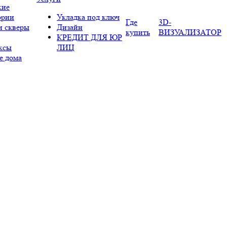
кие
ории
Укладка под ключ
Где
3D-
и скверы
Дизайн
купить
ВИЗУАЛИЗАТОР
КРЕДИТ ДЛЯ ЮР
ксы
ЛИЦ
е дома