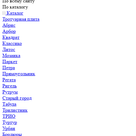
По всему сайту
По каталогу
Каталог
Тротуарная плита
Абрис
Арбор
Квадрат
Классико
Литос
Мозаика
Паркет
Петра
Прямоугольник
Регата
Ригель
Рутрум
Старый город
Табула
Трилистник
ТРИО
Туртур
Урбан
Бордюры