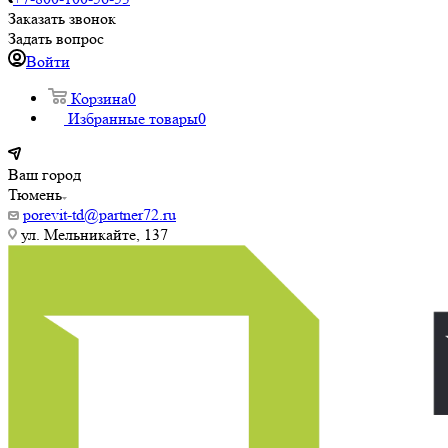
Заказать звонок
Задать вопрос
Войти
Корзина
0
Избранные товары
0
Ваш город
Тюмень
porevit-td@partner72.ru
ул. Мельникайте, 137