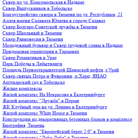
Сквер по ул. Комсомольская в Надыме
Сквер Выпускников в Тобольске
Благоустройство сквера в Тюмени по ул. Республики, 21
Аллея имени Салавата Юлаева в городе Салават
Сквер Болгаро-Советской дружбы в Тюмени
Сквер Школьный в Тюмени
Сквер Равновесия в Тюмени
Молодежный бульвар и Сквер трудовой славы в Надыме
Придомовая территория в Тарманах
Сквер Романтиков в Урае
Парк Победы в Лабытнанги
Площадь Первооткрывателей Шаимской нефти, г.Урай
Сквер святых Петра и Февронии, п.Харп, ЯНАО
Аптекарский сад в Тобольске
Жилые комплексы
Жилой комплекс На Некрасова в Екатеринбурге
Жилой комплекс "Дружба" в Перми
ЖК Клубный дом на ул. Ленина в Екатеринбурге
Жилой комплекс White House в Тюмени
Конструкции из декоративных бетонных блоков в комплексе
Биография, Тюмень
Жилой комплекс "Европейский берег 2.0" в Тюмени
Жилой комплекс "Дабл-Дабл" в Тюмени