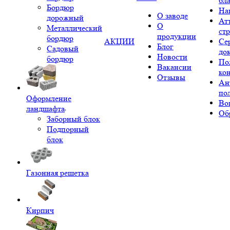
бл
Бордюр
На
О заводе
дорожный
Ат
О
Металлический
ст
продукции
бордюр
АКЦИИ
Се
Блог
Садовый
до
Новости
бордюр
По
Вакансии
ко
Отзывы
Ан
по
Оформление
Во
ландшафта
Об
Заборный блок
Подпорный
блок
Газонная решетка
Кирпич