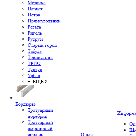
Мозаика
Паркет
Петра
Прямоугольник
Регата
Ригель
Рутрум
Старый город
Табула
Трилистник
ТРИО
Туртур
Урбан
+ ЕЩЕ 8
Бордюры
Тротуарный
Информ
поребрик
Тротуарный
Оп
шарнирный
Шк
бордюр
О нас