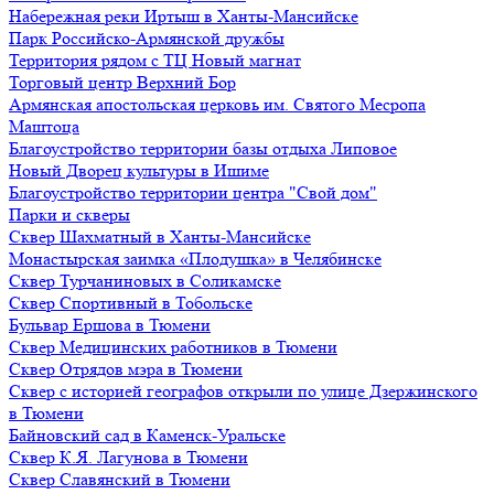
Набережная реки Иртыш в Ханты-Мансийске
Парк Российско-Армянской дружбы
Территория рядом с ТЦ Новый магнат
Торговый центр Верхний Бор
Армянская апостольская церковь им. Святого Месропа
Маштоца
Благоустройство территории базы отдыха Липовое
Нoвый Двoрeц культуры в Ишимe
Благоустройство территории центра "Свой дом"
Парки и скверы
Сквер Шахматный в Ханты-Мансийске
Монастырская заимка «Плодушка» в Челябинске
Сквер Турчаниновых в Соликамске
Сквер Спортивный в Тобольске
Бульвар Ершова в Тюмени
Сквер Медицинских работников в Тюмени
Сквер Отрядов мэра в Тюмени
Сквер с историей географов открыли по улице Дзержинского
в Тюмени
Байновский сад в Каменск-Уральске
Сквер К.Я. Лагунова в Тюмени
Сквер Славянский в Тюмени