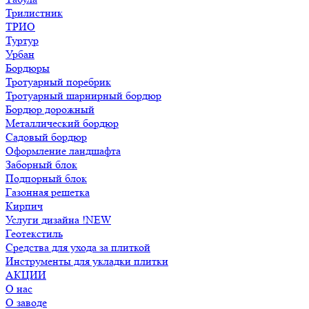
Трилистник
ТРИО
Туртур
Урбан
Бордюры
Тротуарный поребрик
Тротуарный шарнирный бордюр
Бордюр дорожный
Металлический бордюр
Садовый бордюр
Оформление ландшафта
Заборный блок
Подпорный блок
Газонная решетка
Кирпич
Услуги дизайна !NEW
Геотекстиль
Средства для ухода за плиткой
Инструменты для укладки плитки
АКЦИИ
О нас
О заводе