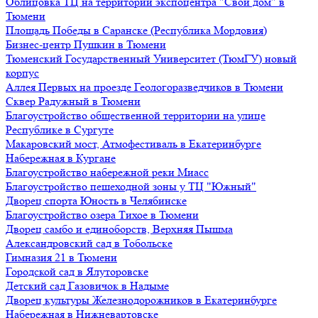
Облицовка ТЦ на территории экспоцентра "Свой дом" в
Тюмени
Площадь Победы в Саранске (Республика Мордовия)
Бизнес-центр Пушкин в Тюмени
Тюменский Государственный Университет (ТюмГУ) новый
корпус
Аллея Первых на проезде Геологоразведчиков в Тюмени
Сквер Радужный в Тюмени
Благоустройство общественной территории на улице
Республике в Сургуте
Макаровский мост, Атмофестиваль в Екатеринбурге
Набережная в Кургане
Благоустройство набережной реки Миасс
Благоустройство пешеходной зоны у ТЦ "Южный"
Дворец спорта Юность в Челябинске
Благоустройство озера Тихое в Тюмени
Дворец самбо и единоборств, Верхняя Пышма
Александровский сад в Тобольске
Гимназия 21 в Тюмени
Городской сад в Ялуторовске
Детский сад Газовичок в Надыме
Дворец культуры Железнодорожников в Екатеринбурге
Набережная в Нижневартовске