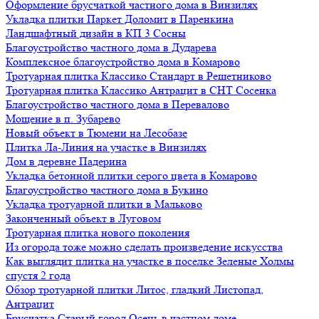
Оформление брусчаткой частного дома в Винзилях
Укладка плитки Паркет Доломит в Паренкина
Ландшафтный дизайн в КП 3 Сосны
Благоустройство частного дома в Дударева
Комплексное благоустройство дома в Комарово
Тротуарная плитка Классико Стандарт в Решетниково
Тротуарная плитка Классико Антрацит в СНТ Сосенка
Благоустройство частного дома в Перевалово
Мощение в п. Зубарево
Новый объект в Тюмени на Лесобазе
Плитка Ла-Линия на участке в Винзилях
Дом в деревне Падерина
Укладка бетонной плитки серого цвета в Комарово
Благоустройство частного дома в Букино
Укладка тротуарной плитки в Мальково
Законченный объект в Луговом
Тротуарная плитка нового поколения
Из огорода тоже можно сделать произведение искусства
Как выглядит плитка на участке в поселке Зеленые Холмы
спустя 2 года
Обзор тротуарной плитки Литос, гладкий Листопад,
Антрацит
Брусчатка Старый город Осень в частном доме