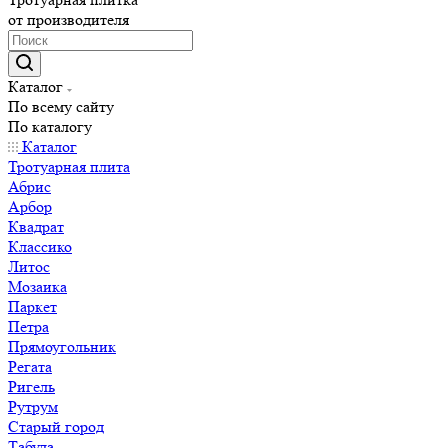
от производителя
Каталог
По всему сайту
По каталогу
Каталог
Тротуарная плита
Абрис
Арбор
Квадрат
Классико
Литос
Мозаика
Паркет
Петра
Прямоугольник
Регата
Ригель
Рутрум
Старый город
Табула