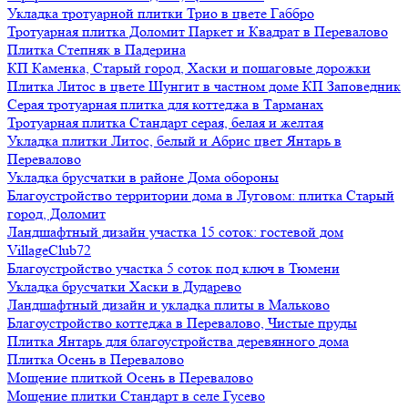
Укладка тротуарной плитки Трио в цвете Габбро
Тротуарная плитка Доломит Паркет и Квадрат в Перевалово
Плитка Степняк в Падерина
КП Каменка, Старый город, Хаски и пошаговые дорожки
Плитка Литос в цвете Шунгит в частном доме КП Заповедник
Серая тротуарная плитка для коттеджа в Тарманах
Тротуарная плитка Стандарт серая, белая и желтая
Укладка плитки Литос, белый и Абрис цвет Янтарь в
Перевалово
Укладка брусчатки в районе Дома обороны
Благоустройство территории дома в Луговом: плитка Старый
город, Доломит
Ландшафтный дизайн участка 15 соток: гостевой дом
VillageClub72
Благоустройство участка 5 соток под ключ в Тюмени
Укладка брусчатки Хаски в Дударево
Ландшафтный дизайн и укладка плиты в Мальково
Благоустройство коттеджа в Перевалово, Чистые пруды
Плитка Янтарь для благоустройства деревянного дома
Плитка Осень в Перевалово
Мощение плиткой Осень в Перевалово
Мощение плитки Стандарт в селе Гусево