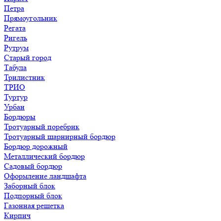
Петра
Прямоугольник
Регата
Ригель
Рутрум
Старый город
Табула
Трилистник
ТРИО
Туртур
Урбан
Бордюры
Тротуарный поребрик
Тротуарный шарнирный бордюр
Бордюр дорожный
Металлический бордюр
Садовый бордюр
Оформление ландшафта
Заборный блок
Подпорный блок
Газонная решетка
Кирпич