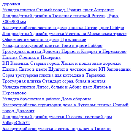
дорожки
Укладка плитки Старый город, Гранит, цвет Антрацит
Ландшафтный дизайн в Тюмени с плиткой Ригель, Трио,
300х900 мм
Благоустройство частного дома, плитка Литос, цвет Габбро
Ландшафтный дизайн участка 9 соток на Московском тракте
Оформление частного дома, Цимлянское
Укладка тротуарной плитки Трио в цвете Габбро
Тротуарная плитка Доломит Паркет и Квадрат в Перевалово
Плитка Степняк в Падерина
КП Каменка, Старый город, Хаски и пошаговые дорожки
Плитка Литос в цвете Шунгит в частном доме КП Заповедник
Серая тротуарная плитка для коттеджа в Тарманах
Тротуарная плитка Стандарт серая, белая и желтая
Укладка плитки Литос, белый и Абрис цвет Янтарь в
Перевалово
Укладка брусчатки в районе Дома обороны
Благоустройство территории дома в Луговом: плитка Старый
город, Доломит
Ландшафтный дизайн участка 15 соток: гостевой дом
VillageClub72
Благоустройство участка 5 соток под ключ в Тюмени