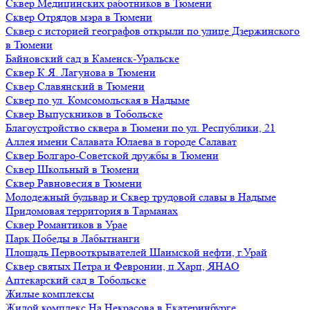
Сквер Медицинских работников в Тюмени
Сквер Отрядов мэра в Тюмени
Сквер с историей географов открыли по улице Дзержинского
в Тюмени
Байновский сад в Каменск-Уральске
Сквер К.Я. Лагунова в Тюмени
Сквер Славянский в Тюмени
Сквер по ул. Комсомольская в Надыме
Сквер Выпускников в Тобольске
Благоустройство сквера в Тюмени по ул. Республики, 21
Аллея имени Салавата Юлаева в городе Салават
Сквер Болгаро-Советской дружбы в Тюмени
Сквер Школьный в Тюмени
Сквер Равновесия в Тюмени
Молодежный бульвар и Сквер трудовой славы в Надыме
Придомовая территория в Тарманах
Сквер Романтиков в Урае
Парк Победы в Лабытнанги
Площадь Первооткрывателей Шаимской нефти, г.Урай
Сквер святых Петра и Февронии, п.Харп, ЯНАО
Аптекарский сад в Тобольске
Жилые комплексы
Жилой комплекс На Некрасова в Екатеринбурге