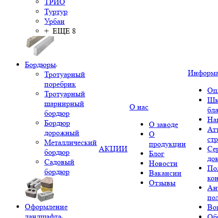
ТРИО
Туртур
Урбан
+ ЕЩЕ 8
Бордюры
Информ
Тротуарный
поребрик
Оп
Тротуарный
Шк
шарнирный
О нас
бл
бордюр
На
Бордюр
О заводе
Ат
дорожный
О
ст
Металлический
продукции
АКЦИИ
Се
бордюр
Блог
до
Садовый
Новости
По
бордюр
Вакансии
ко
Отзывы
Ан
по
Оформление
Во
ландшафта
Об