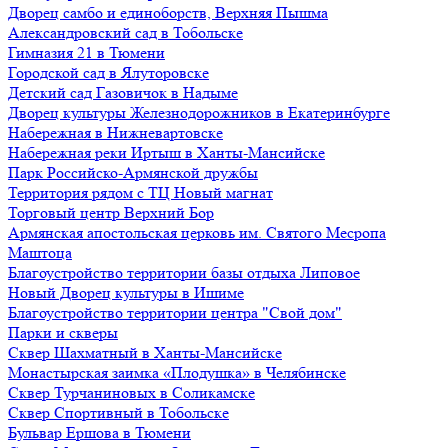
Дворец самбо и единоборств, Верхняя Пышма
Александровский сад в Тобольске
Гимназия 21 в Тюмени
Городской сад в Ялуторовске
Детский сад Газовичок в Надыме
Дворец культуры Железнодорожников в Екатеринбурге
Набережная в Нижневартовске
Набережная реки Иртыш в Ханты-Мансийске
Парк Российско-Армянской дружбы
Территория рядом с ТЦ Новый магнат
Торговый центр Верхний Бор
Армянская апостольская церковь им. Святого Месропа
Маштоца
Благоустройство территории базы отдыха Липовое
Нoвый Двoрeц культуры в Ишимe
Благоустройство территории центра "Свой дом"
Парки и скверы
Сквер Шахматный в Ханты-Мансийске
Монастырская заимка «Плодушка» в Челябинске
Сквер Турчаниновых в Соликамске
Сквер Спортивный в Тобольске
Бульвар Ершова в Тюмени