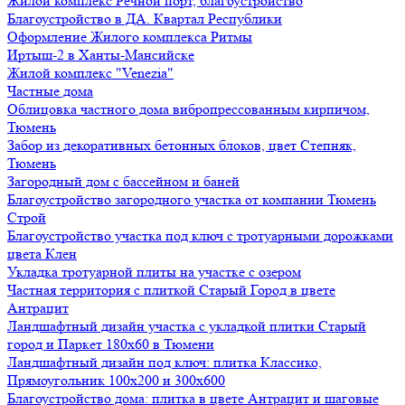
Жилой комплекс Речной порт, благоустройство
Благоустройство в ДА. Квартал Республики
Оформление Жилого комплекса Ритмы
Иртыш-2 в Ханты-Мансийске
Жилой комплекс "Venezia"
Частные дома
Облицовка частного дома вибропрессованным кирпичом,
Тюмень
Забор из декоративных бетонных блоков, цвет Степняк,
Тюмень
Загородный дом с бассейном и баней
Благоустройство загородного участка от компании Тюмень
Строй
Благоустройство участка под ключ с тротуарными дорожками
цвета Клен
Укладка тротуарной плиты на участке с озером
Частная территория с плиткой Старый Город в цвете
Антрацит
Ландшафтный дизайн участка с укладкой плитки Старый
город и Паркет 180х60 в Тюмени
Ландшафтный дизайн под ключ: плитка Классико,
Прямоугольник 100х200 и 300х600
Благоустройство дома: плитка в цвете Антрацит и шаговые