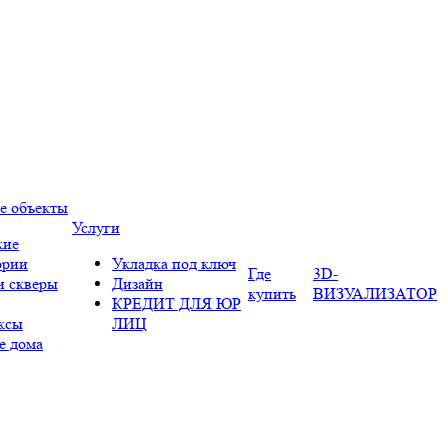
е объекты
Услуги
кие
ории
Укладка под ключ
Где
3D-
и скверы
Дизайн
купить
ВИЗУАЛИЗАТОР
КРЕДИТ ДЛЯ ЮР
ксы
ЛИЦ
е дома