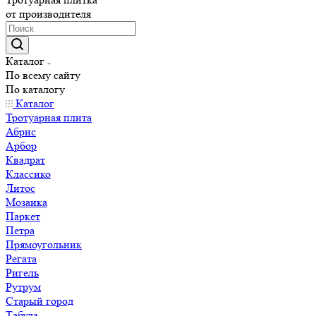
от производителя
Каталог
По всему сайту
По каталогу
Каталог
Тротуарная плита
Абрис
Арбор
Квадрат
Классико
Литос
Мозаика
Паркет
Петра
Прямоугольник
Регата
Ригель
Рутрум
Старый город
Табула