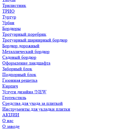
Трилистник
ТРИО
Туртур
Урбан
Бордюры
Тротуарный поребрик
Тротуарный шарнирный бордюр
Бордюр дорожный
Металлический бордюр
Садовый бордюр
Оформление ландшафта
Заборный блок
Подпорный блок
Газонная решетка
Кирпич
Услуги дизайна !NEW
Геотекстиль
Средства для ухода за плиткой
Инструменты для укладки плитки
АКЦИИ
О нас
О заводе