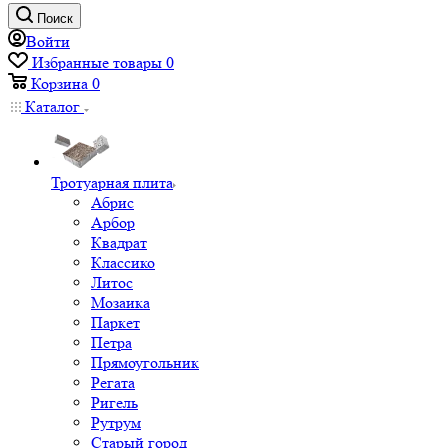
Поиск
Войти
Избранные товары
0
Корзина
0
Каталог
Тротуарная плита
Абрис
Арбор
Квадрат
Классико
Литос
Мозаика
Паркет
Петра
Прямоугольник
Регата
Ригель
Рутрум
Старый город