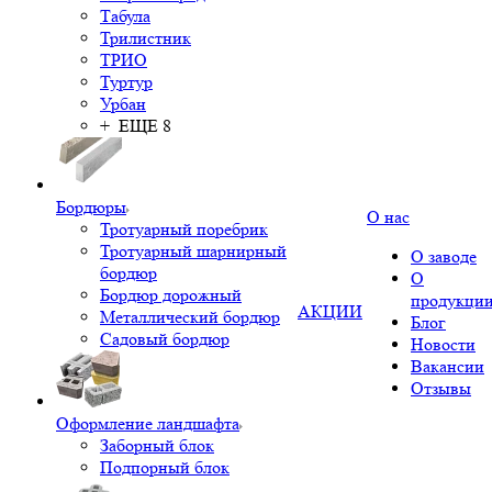
Табула
Трилистник
ТРИО
Туртур
Урбан
+ ЕЩЕ 8
Бордюры
О нас
Тротуарный поребрик
Тротуарный шарнирный
О заводе
бордюр
О
Бордюр дорожный
продукци
АКЦИИ
Металлический бордюр
Блог
Садовый бордюр
Новости
Вакансии
Отзывы
Оформление ландшафта
Заборный блок
Подпорный блок